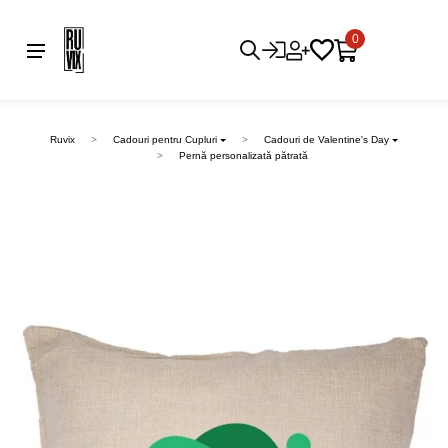
0
Ruvix
Cadouri pentru Cupluri
Cadouri de Valentine's Day
Pernă personalizată pătrată