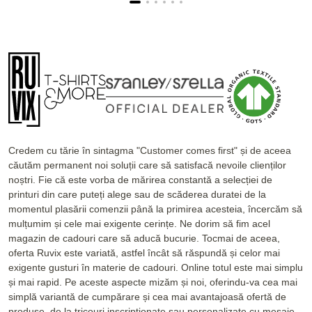
Credem cu tărie în sintagma "Customer comes first" și de aceea
căutăm permanent noi soluții care să satisfacă nevoile clienților
noștri. Fie că este vorba de mărirea constantă a selecției de
printuri din care puteți alege sau de scăderea duratei de la
momentul plasării comenzii până la primirea acesteia, încercăm să
mulțumim și cele mai exigente cerințe. Ne dorim să fim acel
magazin de cadouri care să aducă bucurie. Tocmai de aceea,
oferta Ruvix este variată, astfel încât să răspundă și celor mai
exigente gusturi în materie de cadouri. Online totul este mai simplu
și mai rapid. Pe aceste aspecte mizăm și noi, oferindu-va cea mai
simplă variantă de cumpărare și cea mai avantajoasă ofertă de
produse, de la tricouri inscripționate sau personalizate cu mesaje