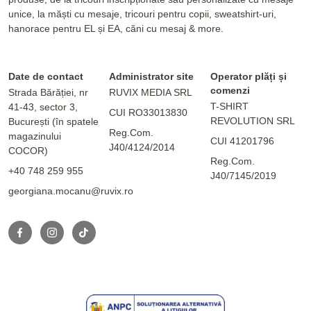
unice, la măști cu mesaje, tricouri pentru copii, sweatshirt-uri,
hanorace pentru EL și EA, căni cu mesaj & more.
Date de contact
Administrator site
Operator plăți și
comenzi
Strada Bărăției, nr
RUVIX MEDIA SRL
T-SHIRT
41-43, sector 3,
CUI RO33013830
REVOLUTION SRL
București (în spatele
Reg.Com.
magazinului
CUI 41201796
J40/4124/2014
COCOR)
Reg.Com.
+40 748 259 955
J40/7145/2019
georgiana.mocanu@ruvix.ro