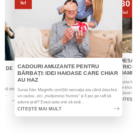
30
Iul
Iul
MESAJ
CADOURI AMUZANTE PENTRU
TRICOU
EI DE
BĂRBAȚI: IDEI HAIOASE CARE CHIAR
OAMENII
AU HAZ
Sursa foto
 de
de tricouri
 oferă idei
Sursa foto: Magnific.comȘtii senzația aia când deschizi
„Good vibes
la...
un cadou, zici „mulțumesc frumos" și îl pui pe raft să
CITEȘT
adune praf? Exact asta vrei să eviți....
CITEȘTE MAI MULT