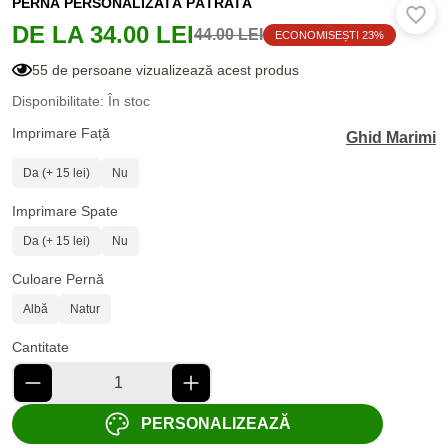
PERNĂ PERSONALIZATĂ PĂTRATĂ
DE LA 34.00 LEI
44.00 LEI
ECONOMISEȘTI 23%
55 de persoane vizualizează acest produs
Disponibilitate: În stoc
Imprimare Față
Ghid Marimi
Da (+ 15 lei)
Nu
Imprimare Spate
Da (+ 15 lei)
Nu
Culoare Pernă
Albă
Natur
Cantitate
PERSONALIZEAZĂ