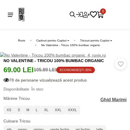
0
Ruvix
Cadouri pentru Cupluri
Tricouri pentru Cupluri
No Valentine - Tricou 100% bumbac organic
NO VALENTINE - TRICOU 100% BUMBAC ORGANIC
69.00 LEI
105.89 LEI
ECONOMISEȘTI 35%
78 de persoane vizualizează acest produs
Disponibilitate: În stoc
Mărime Tricou
Ghid Marimi
XS
S
M
L
XL
XXL
XXXL
Culoare Tricou
alb
negru
vișiniu
verde închis
gri închis
latte