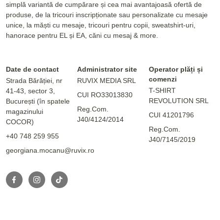
simplă variantă de cumpărare și cea mai avantajoasă ofertă de
produse, de la tricouri inscripționate sau personalizate cu mesaje
unice, la măști cu mesaje, tricouri pentru copii, sweatshirt-uri,
hanorace pentru EL și EA, căni cu mesaj & more.
Date de contact
Administrator site
Operator plăți și
comenzi
Strada Bărăției, nr
RUVIX MEDIA SRL
T-SHIRT
41-43, sector 3,
CUI RO33013830
REVOLUTION SRL
București (în spatele
Reg.Com.
magazinului
CUI 41201796
J40/4124/2014
COCOR)
Reg.Com.
+40 748 259 955
J40/7145/2019
georgiana.mocanu@ruvix.ro