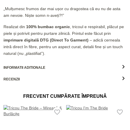
„Mulțumesc frumos dar mai ușor cu dragostea că eu nu de asta
am nevoie. Niște somn n-aveți?!”
Realizat din
100% bumbac organic
, tricoul e respirabil, plăcut pe
piele și potrivit pentru purtare zilnică. Printul este făcut prin
imprimare digitală DTG (Direct To Garment)
– adică cerneala
intră direct în fibre, pentru un aspect curat, detalii fine și un touch
natural (nu „plastifiat”).
INFORMATII ADITIONALE
RECENZII
FRECVENT CUMPĂRATE ÎMPREUNĂ