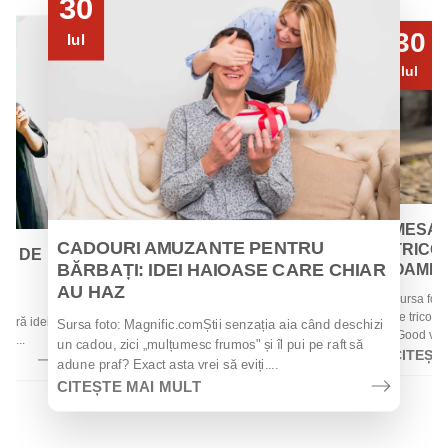
30
30
Iul
Iul
MESAJ
CADOURI AMUZANTE PENTRU
TRICOU
EI DE
BĂRBAȚI: IDEI HAIOASE CARE CHIAR
OAMENII
AU HAZ
Sursa foto
 de
de tricouri
 oferă idei
Sursa foto: Magnific.comȘtii senzația aia când deschizi
„Good vibes
la...
un cadou, zici „mulțumesc frumos" și îl pui pe raft să
CITEȘT
adune praf? Exact asta vrei să eviți....
CITEȘTE MAI MULT