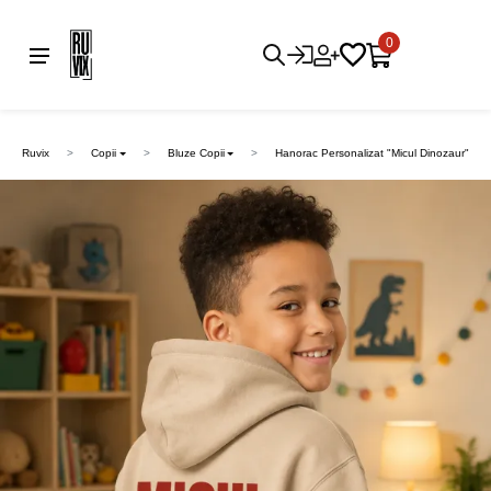
0
Ruvix
Copii
Bluze Copii
Hanorac Personalizat "Micul Dinozaur"