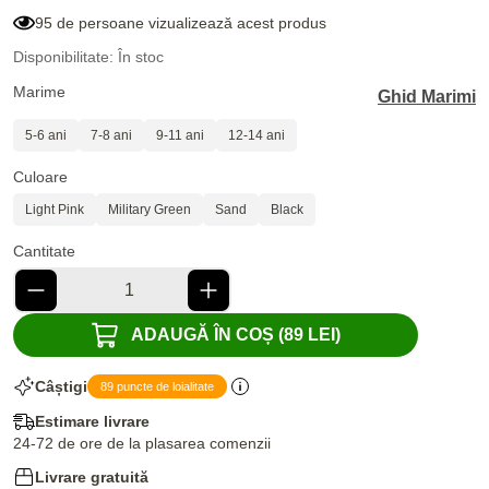
95 de persoane vizualizează acest produs
Disponibilitate: În stoc
Marime
Ghid Marimi
5-6 ani
7-8 ani
9-11 ani
12-14 ani
Culoare
Light Pink
Military Green
Sand
Black
Cantitate
ADAUGĂ ÎN COȘ (89 LEI)
Câștigi
89 puncte de loialitate
Estimare livrare
24-72 de ore de la plasarea comenzii
Livrare gratuită