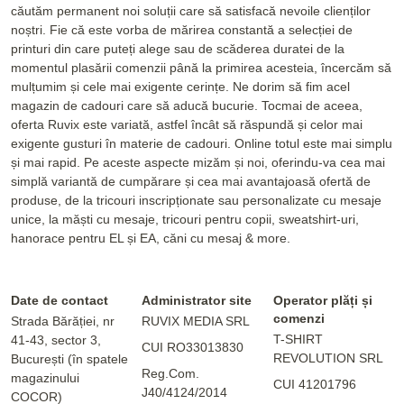
căutăm permanent noi soluții care să satisfacă nevoile clienților
noștri. Fie că este vorba de mărirea constantă a selecției de
printuri din care puteți alege sau de scăderea duratei de la
momentul plasării comenzii până la primirea acesteia, încercăm să
mulțumim și cele mai exigente cerințe. Ne dorim să fim acel
magazin de cadouri care să aducă bucurie. Tocmai de aceea,
oferta Ruvix este variată, astfel încât să răspundă și celor mai
exigente gusturi în materie de cadouri. Online totul este mai simplu
și mai rapid. Pe aceste aspecte mizăm și noi, oferindu-va cea mai
simplă variantă de cumpărare și cea mai avantajoasă ofertă de
produse, de la tricouri inscripționate sau personalizate cu mesaje
unice, la măști cu mesaje, tricouri pentru copii, sweatshirt-uri,
hanorace pentru EL și EA, căni cu mesaj & more.
Date de contact
Administrator site
Operator plăți și
comenzi
Strada Bărăției, nr
RUVIX MEDIA SRL
T-SHIRT
41-43, sector 3,
CUI RO33013830
REVOLUTION SRL
București (în spatele
Reg.Com.
magazinului
CUI 41201796
J40/4124/2014
COCOR)