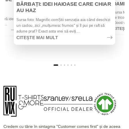
BĂRBAȚI: IDEI HAIOASE CARE CHIAR
OAMENII
AU HAZ
Sursa foto
 de
de tricouri
 oferă idei
Sursa foto: Magnific.comȘtii senzația aia când deschizi
„Good vibes
la...
un cadou, zici „mulțumesc frumos" și îl pui pe raft să
CITEȘT
adune praf? Exact asta vrei să eviți....
CITEȘTE MAI MULT
Credem cu tărie în sintagma "Customer comes first" și de aceea