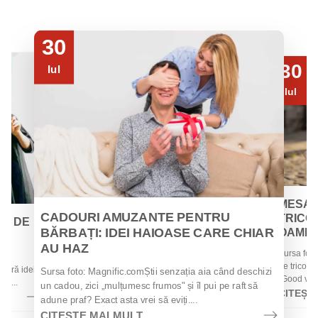
30
30
Iul
Iul
MESAJ
CADOURI AMUZANTE PENTRU
TRICOU
EI DE
BĂRBAȚI: IDEI HAIOASE CARE CHIAR
OAMENII
AU HAZ
Sursa foto
 de
de tricouri
 oferă idei
Sursa foto: Magnific.comȘtii senzația aia când deschizi
„Good vibes
la...
un cadou, zici „mulțumesc frumos" și îl pui pe raft să
CITEȘT
adune praf? Exact asta vrei să eviți....
CITEȘTE MAI MULT