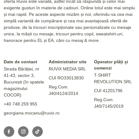
oferta Ruvix este variată, astfel încât să răspundă și celor mai
exigente gusturi în materie de cadouri. Online totul este mai simplu
și mai rapid. Pe aceste aspecte mizăm și noi, oferindu-va cea mai
simplă variantă de cumpărare și cea mai avantajoasă ofertă de
produse, de la tricouri inscripționate sau personalizate cu mesaje
unice, la măști cu mesaje, tricouri pentru copii, sweatshirt-uri,
hanorace pentru EL și EA, căni cu mesaj & more.
Date de contact
Administrator site
Operator plăți și
comenzi
Strada Bărăției, nr
RUVIX MEDIA SRL
T-SHIRT
41-43, sector 3,
CUI RO33013830
REVOLUTION SRL
București (în spatele
Reg.Com.
magazinului
CUI 41201796
J40/4124/2014
COCOR)
Reg.Com.
+40 748 259 955
J40/7145/2019
georgiana.mocanu@ruvix.ro