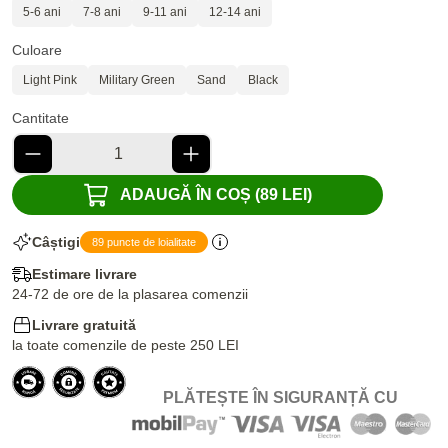
5-6 ani
7-8 ani
9-11 ani
12-14 ani
Culoare
Light Pink
Military Green
Sand
Black
Cantitate
ADAUGĂ ÎN COȘ (89 LEI)
Câștigi
89 puncte de loialitate
Estimare livrare
24-72 de ore de la plasarea comenzii
Livrare gratuită
la toate comenzile de peste 250 LEI
PLĂTEȘTE ÎN SIGURANȚĂ CU