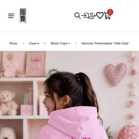
0
Ruvix
Copii
Bluze Copii
Hanorac Personalizat "Girls Club"