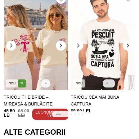
NOU
%
NOU
TRICOU THE BRIDE –
TRICOU CEA MAI BUNA
MIREASĂ & BURLĂCIȚE
CAPTURA
45.50
65.00
69.00 LEI
ECONOMISEȘTE
LEI
LEI
30%
ALTE CATEGORII