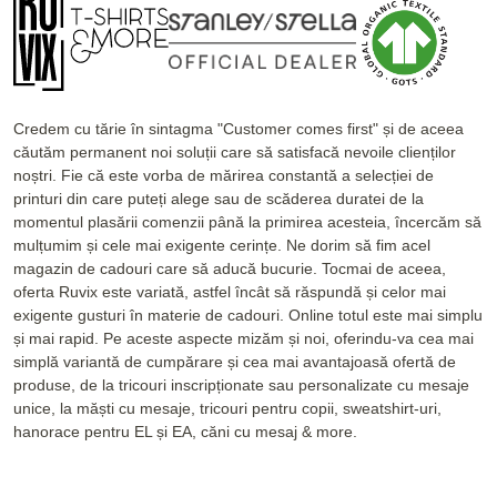
Credem cu tărie în sintagma "Customer comes first" și de aceea
căutăm permanent noi soluții care să satisfacă nevoile clienților
noștri. Fie că este vorba de mărirea constantă a selecției de
printuri din care puteți alege sau de scăderea duratei de la
momentul plasării comenzii până la primirea acesteia, încercăm să
mulțumim și cele mai exigente cerințe. Ne dorim să fim acel
magazin de cadouri care să aducă bucurie. Tocmai de aceea,
oferta Ruvix este variată, astfel încât să răspundă și celor mai
exigente gusturi în materie de cadouri. Online totul este mai simplu
și mai rapid. Pe aceste aspecte mizăm și noi, oferindu-va cea mai
simplă variantă de cumpărare și cea mai avantajoasă ofertă de
produse, de la tricouri inscripționate sau personalizate cu mesaje
unice, la măști cu mesaje, tricouri pentru copii, sweatshirt-uri,
hanorace pentru EL și EA, căni cu mesaj & more.