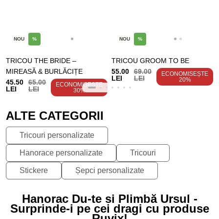
NOU
%
NOU
%
TRICOU THE BRIDE –
TRICOU GROOM TO BE
MIREASĂ & BURLĂCIȚE
55.00
69.00
ECONOMISEȘTE
LEI
LEI
20%
45.50
65.00
ECONOMISEȘTE
LEI
LEI
30%
ALTE CATEGORII
Tricouri personalizate
Hanorace personalizate
Tricouri
Stickere
Șepci personalizate
Hanorac Du-te si Plimbă Ursul -
Surprinde-i pe cei dragi cu produse
Ruvix!