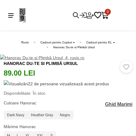
0
Ruvix
Cadouri pentru Cupluri
Cadouri pentru EL
Hanorac Du-te si Plimbă Ursul
HANORAC DU-TE SI PLIMBĂ URSUL
89.00 LEI
22 de persoane vizualizează acest produs
Disponibilitate: În stoc
Culoare Hanorac
Ghid Marimi
Dark Navy
Heather Gray
Negru
Mărime Hanorac
M
L
XL
XXL
S