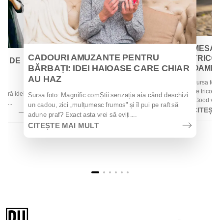
MESAJ
CADOURI AMUZANTE PENTRU
TRICOU
EI DE
BĂRBAȚI: IDEI HAIOASE CARE CHIAR
OAMENII
AU HAZ
Sursa foto
 de
de tricouri
 oferă idei
Sursa foto: Magnific.comȘtii senzația aia când deschizi
„Good vibes
la...
un cadou, zici „mulțumesc frumos" și îl pui pe raft să
CITEȘT
adune praf? Exact asta vrei să eviți....
CITEȘTE MAI MULT