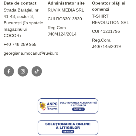
Date de contact
Administrator site
Operator plăți și
comenzi
Strada Bărăției, nr
RUVIX MEDIA SRL
T-SHIRT
41-43, sector 3,
CUI RO33013830
REVOLUTION SRL
București (în spatele
Reg.Com.
magazinului
CUI 41201796
J40/4124/2014
COCOR)
Reg.Com.
+40 748 259 955
J40/7145/2019
georgiana.mocanu@ruvix.ro