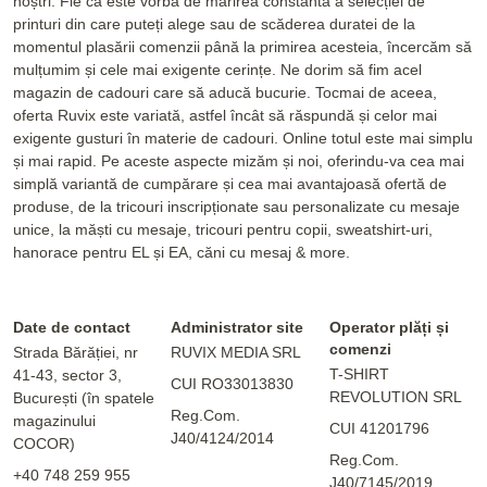
noștri. Fie că este vorba de mărirea constantă a selecției de
printuri din care puteți alege sau de scăderea duratei de la
momentul plasării comenzii până la primirea acesteia, încercăm să
mulțumim și cele mai exigente cerințe. Ne dorim să fim acel
magazin de cadouri care să aducă bucurie. Tocmai de aceea,
oferta Ruvix este variată, astfel încât să răspundă și celor mai
exigente gusturi în materie de cadouri. Online totul este mai simplu
și mai rapid. Pe aceste aspecte mizăm și noi, oferindu-va cea mai
simplă variantă de cumpărare și cea mai avantajoasă ofertă de
produse, de la tricouri inscripționate sau personalizate cu mesaje
unice, la măști cu mesaje, tricouri pentru copii, sweatshirt-uri,
hanorace pentru EL și EA, căni cu mesaj & more.
Date de contact
Administrator site
Operator plăți și
comenzi
Strada Bărăției, nr
RUVIX MEDIA SRL
T-SHIRT
41-43, sector 3,
CUI RO33013830
REVOLUTION SRL
București (în spatele
Reg.Com.
magazinului
CUI 41201796
J40/4124/2014
COCOR)
Reg.Com.
+40 748 259 955
J40/7145/2019