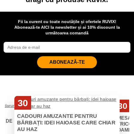
Fii la curent cu toate noutățile și ofertele RUVIX!
Abonează-te AICI la newsletter și ai 10% discount la
următoarea comandă
ABONEAZĂ-TE
30
30
Iul
Iul
CADOURI AMUZANTE PENTRU
MESAJ
EI DE
BĂRBAȚI: IDEI HAIOASE CARE CHIAR
TRICOU
AU HAZ
OAMENII