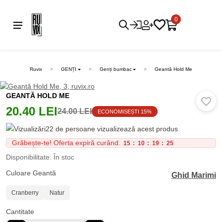
0
Ruvix
GENȚI
Genți bumbac
Geantă Hold Me
GEANTĂ HOLD ME
20.40 LEI
24.00 LEI
ECONOMISEȘTI 15%
22 de persoane vizualizează acest produs
Grăbește-te! Oferta expiră curând.
15
:
10
:
19
:
25
Disponibilitate: În stoc
Culoare Geantă
Ghid Marimi
Cranberry
Natur
Cantitate