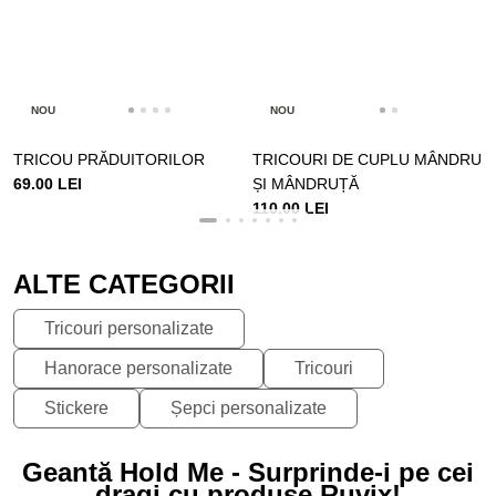
NOU
NOU
TRICOU PRĂDUITORILOR
TRICOURI DE CUPLU MÂNDRU
69.00 LEI
ȘI MÂNDRUȚĂ
110.00 LEI
ALTE CATEGORII
Tricouri personalizate
Hanorace personalizate
Tricouri
Stickere
Șepci personalizate
Geantă Hold Me - Surprinde-i pe cei
dragi cu produse Ruvix!