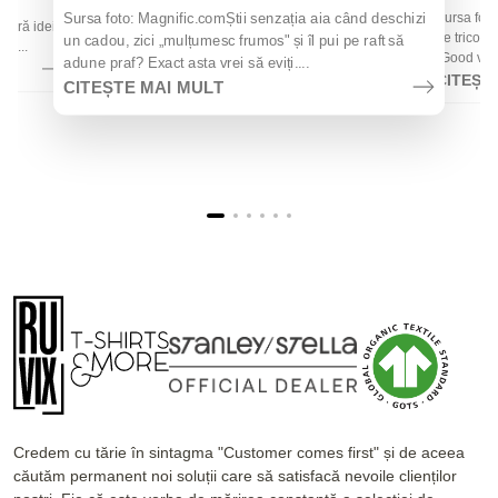
 de
Sursa foto
Sursa foto: Magnific.comȘtii senzația aia când deschizi
 oferă idei
de tricouri
un cadou, zici „mulțumesc frumos" și îl pui pe raft să
la...
„Good vibes
adune praf? Exact asta vrei să eviți....
CITEȘT
CITEȘTE MAI MULT
Credem cu tărie în sintagma "Customer comes first" și de aceea
căutăm permanent noi soluții care să satisfacă nevoile clienților