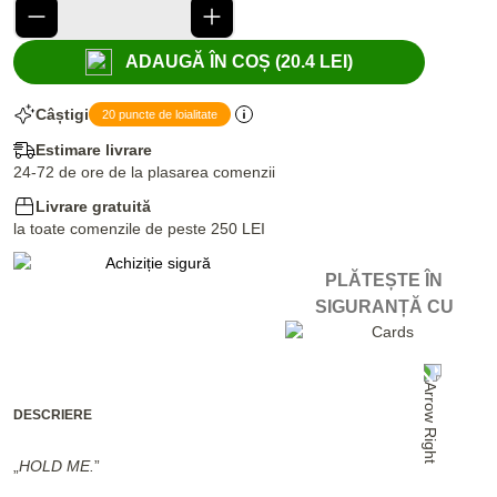
ADAUGĂ ÎN COȘ (20.4 LEI)
Câștigi
20 puncte de loialitate
Estimare livrare
24-72 de ore de la plasarea comenzii
Livrare gratuită
la toate comenzile de peste 250 LEI
PLĂTEȘTE ÎN
SIGURANȚĂ CU
DESCRIERE
„
HOLD ME.
”