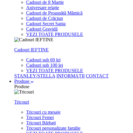
Cadouri de 8 Martie
Aniversare relație
Cadouri de Proaspătă Mămică
Cadouri de Crăciun
Cadouri Secret Santa
Cadouri Gravidă
VEZI TOATE PRODUSELE
Cadouri IEFTINE
Cadouri sub 69 lei
Cadouri sub 100 lei
VEZI TOATE PRODUSELE
STANLEY/STELLA
INFORMAȚII
CONTACT
Produse
Produse
Tricouri
Tricouri cu mesaje
Tricouri Femei
Tricouri Bărbați
Tricouri personalizate familie