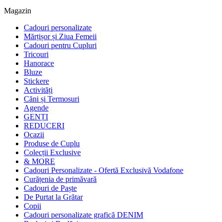
Magazin
Cadouri personalizate
Mărțișor și Ziua Femeii
Cadouri pentru Cupluri
Tricouri
Hanorace
Bluze
Stickere
Activități
Căni și Termosuri
Agende
GENȚI
REDUCERI
Ocazii
Produse de Cuplu
Colecții Exclusive
& MORE
Cadouri Personalizate - Ofertă Exclusivă Vodafone
Curățenia de primăvară
Cadouri de Paște
De Purtat la Grătar
Copii
Cadouri personalizate grafică DENIM