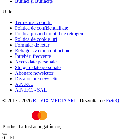
Burlaci și Burlăcițe
Utile
Termeni și condiții
Politica de confidențialitate
Politica privind dreptul de retragere
Politica de cookie-uri
Formular de retur
Retrageți-vă din contract aici
Întrebări frecvente
Acces date personale
Ștergere date personale
Abonare newsletter
Dezabonare newsletter
A.N.P.C.
A.N.P.C. - SAL
© 2013 - 2026
RUVIX MEDIA SRL
. Dezvoltat de
FizteQ
Produsul a fost adăugat în coș
0 LEI