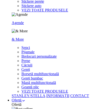
Stickere perete
Stickere auto
VEZI TOATE PRODUSELE
Agende
& More
Șepci
Pijamale
Brelocuri personalizate
Perne
Căciuli
Genți
Borsetă multifuncțională
Genți bumbac
Mapă multifuncțională
Geantă plic
VEZI TOATE PRODUSELE
STANLEY/STELLA
INFORMAȚII
CONTACT
Ofertă
Ofertă