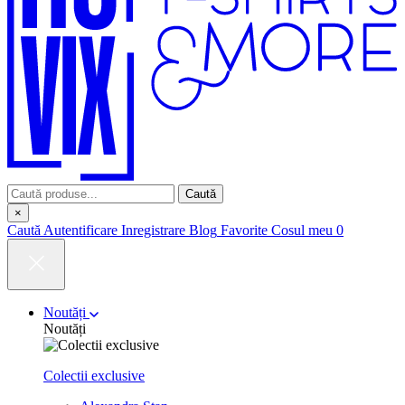
Caută
×
Caută
Autentificare
Inregistrare
Blog
Favorite
Cosul meu
0
Noutăți
Noutăți
Colectii exclusive