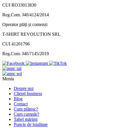
CUI RO33013830
Reg.Com. J40/4124/2014
Operator plăți și comenzi
T-SHIRT REVOLUTION SRL
CUI 41201796
Reg.Com. J40/7145/2019
Meniu
Despre noi
Clienți business
Blog
Contact
Cum plătesc?
Cum cumpăr?
Tabel mărimi
Puncte de loialitate