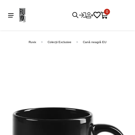
0
Ruvix
Colecții Exclusive
Cană neagră EU