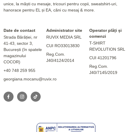
unice, la măști cu mesaje, tricouri pentru copii, sweatshirt-uri,
hanorace pentru EL și EA, căni cu mesaj & more.
Date de contact
Administrator site
Operator plăți și
comenzi
Strada Bărăției, nr
RUVIX MEDIA SRL
T-SHIRT
41-43, sector 3,
CUI RO33013830
REVOLUTION SRL
București (în spatele
Reg.Com.
magazinului
CUI 41201796
J40/4124/2014
COCOR)
Reg.Com.
+40 748 259 955
J40/7145/2019
georgiana.mocanu@ruvix.ro