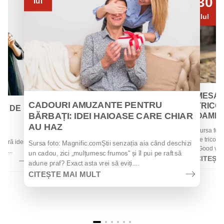
30
Iul
Iul
MESAJ
CADOURI AMUZANTE PENTRU
TRICOU
EI DE
BĂRBAȚI: IDEI HAIOASE CARE CHIAR
OAMENII
AU HAZ
Sursa foto
 de
de tricouri
 oferă idei
Sursa foto: Magnific.comȘtii senzația aia când deschizi
„Good vibes
la...
un cadou, zici „mulțumesc frumos" și îl pui pe raft să
CITEȘT
adune praf? Exact asta vrei să eviți....
CITEȘTE MAI MULT