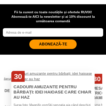
Fii la curent cu toate noutățile și ofertele RUVIX!
Abonează-te AICI la newsletter și ai 10% discount la
următoarea comandă
ABONEAZĂ-TE
30
30
Iul
Iul
CADOURI AMUZANTE PENTRU
MESAJ
EI DE
BĂRBAȚI: IDEI HAIOASE CARE CHIAR
TRICOU
AU HAZ
OAMENII
 de
Sursa foto
Sursa foto: Magnific.comȘtii senzația aia când deschizi