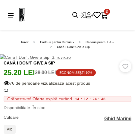
0
Ruvix
Cadouri pentru Cupluri
Cadouri pentru EA
Cană I Don't Give a Sip
CANĂ I DON'T GIVE A SIP
25.20 LEI
28.00 LEI
ECONOMISEȘTI 10%
76 de persoane vizualizează acest produs
(1)
Grăbește-te! Oferta expiră curând.
14
:
12
:
24
:
46
Disponibilitate: În stoc
Culoare
Ghid Marimi
Alb