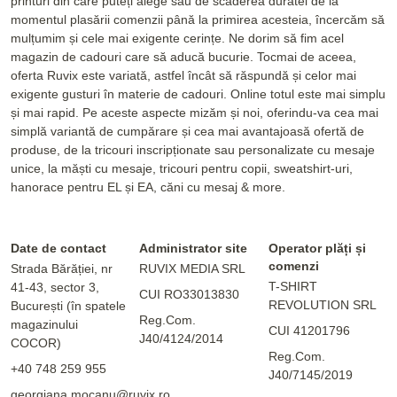
printuri din care puteți alege sau de scăderea duratei de la
momentul plasării comenzii până la primirea acesteia, încercăm să
mulțumim și cele mai exigente cerințe. Ne dorim să fim acel
magazin de cadouri care să aducă bucurie. Tocmai de aceea,
oferta Ruvix este variată, astfel încât să răspundă și celor mai
exigente gusturi în materie de cadouri. Online totul este mai simplu
și mai rapid. Pe aceste aspecte mizăm și noi, oferindu-va cea mai
simplă variantă de cumpărare și cea mai avantajoasă ofertă de
produse, de la tricouri inscripționate sau personalizate cu mesaje
unice, la măști cu mesaje, tricouri pentru copii, sweatshirt-uri,
hanorace pentru EL și EA, căni cu mesaj & more.
Date de contact
Administrator site
Operator plăți și
comenzi
Strada Bărăției, nr
RUVIX MEDIA SRL
T-SHIRT
41-43, sector 3,
CUI RO33013830
REVOLUTION SRL
București (în spatele
Reg.Com.
magazinului
CUI 41201796
J40/4124/2014
COCOR)
Reg.Com.
+40 748 259 955
J40/7145/2019
georgiana.mocanu@ruvix.ro