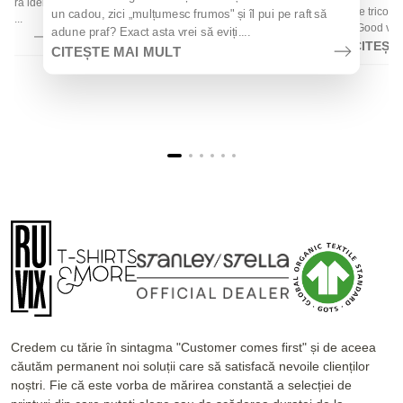
 oferă idei
de tricouri
un cadou, zici „mulțumesc frumos" și îl pui pe raft să
la...
„Good vibes
adune praf? Exact asta vrei să eviți....
CITEȘT
CITEȘTE MAI MULT
Credem cu tărie în sintagma "Customer comes first" și de aceea
căutăm permanent noi soluții care să satisfacă nevoile clienților
noștri. Fie că este vorba de mărirea constantă a selecției de