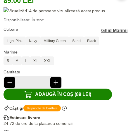
89.00 LEI
14 de persoane vizualizează acest produs
Disponibilitate: În stoc
Culoare
Ghid Marimi
Light Pink
Navy
Military Green
Sand
Black
Marime
S
M
L
XL
XXL
Cantitate
ADAUGĂ ÎN COȘ (89 LEI)
Câștigi
89 puncte de loialitate
Estimare livrare
24-72 de ore de la plasarea comenzii