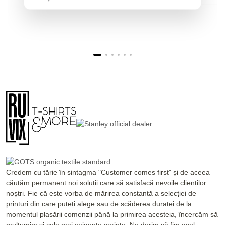
Credem cu tărie în sintagma "Customer comes first" și de aceea
căutăm permanent noi soluții care să satisfacă nevoile clienților
noștri. Fie că este vorba de mărirea constantă a selecției de
printuri din care puteți alege sau de scăderea duratei de la
momentul plasării comenzii până la primirea acesteia, încercăm să
mulțumim și cele mai exigente cerințe. Ne dorim să fim acel