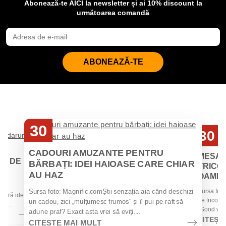
Abonează-te AICI la newsletter și ai 10% discount la
următoarea comandă
ABONEAZĂ-TE
30
30
Iul
Iul
CADOURI AMUZANTE PENTRU
MESAJ
EI DE
BĂRBAȚI: IDEI HAIOASE CARE CHIAR
TRICOU
AU HAZ
OAMENII
 de
Sursa foto
Sursa foto: Magnific.comȘtii senzația aia când deschizi
 oferă idei
de tricouri
un cadou, zici „mulțumesc frumos" și îl pui pe raft să
la...
„Good vibes
adune praf? Exact asta vrei să eviți....
CITEȘT
CITEȘTE MAI MULT