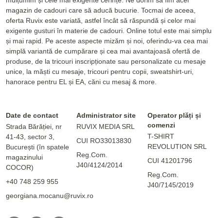
magazin de cadouri care să aducă bucurie. Tocmai de aceea,
oferta Ruvix este variată, astfel încât să răspundă și celor mai
exigente gusturi în materie de cadouri. Online totul este mai simplu
și mai rapid. Pe aceste aspecte mizăm și noi, oferindu-va cea mai
simplă variantă de cumpărare și cea mai avantajoasă ofertă de
produse, de la tricouri inscripționate sau personalizate cu mesaje
unice, la măști cu mesaje, tricouri pentru copii, sweatshirt-uri,
hanorace pentru EL și EA, căni cu mesaj & more.
Date de contact
Administrator site
Operator plăți și
comenzi
Strada Bărăției, nr
RUVIX MEDIA SRL
T-SHIRT
41-43, sector 3,
CUI RO33013830
REVOLUTION SRL
București (în spatele
Reg.Com.
magazinului
CUI 41201796
J40/4124/2014
COCOR)
Reg.Com.
+40 748 259 955
J40/7145/2019
georgiana.mocanu@ruvix.ro