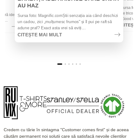
AU HAZ
Sursa foto
 de
de tricouri
 oferă idei
Sursa foto: Magnific.comȘtii senzația aia când deschizi
„Good vibes
la...
un cadou, zici „mulțumesc frumos" și îl pui pe raft să
CITEȘT
adune praf? Exact asta vrei să eviți....
CITEȘTE MAI MULT
Credem cu tărie în sintagma "Customer comes first" și de aceea
căutăm permanent noi soluții care să satisfacă nevoile clienților