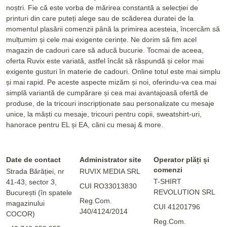
noștri. Fie că este vorba de mărirea constantă a selecției de
printuri din care puteți alege sau de scăderea duratei de la
momentul plasării comenzii până la primirea acesteia, încercăm să
mulțumim și cele mai exigente cerințe. Ne dorim să fim acel
magazin de cadouri care să aducă bucurie. Tocmai de aceea,
oferta Ruvix este variată, astfel încât să răspundă și celor mai
exigente gusturi în materie de cadouri. Online totul este mai simplu
și mai rapid. Pe aceste aspecte mizăm și noi, oferindu-va cea mai
simplă variantă de cumpărare și cea mai avantajoasă ofertă de
produse, de la tricouri inscripționate sau personalizate cu mesaje
unice, la măști cu mesaje, tricouri pentru copii, sweatshirt-uri,
hanorace pentru EL și EA, căni cu mesaj & more.
Date de contact
Administrator site
Operator plăți și
comenzi
Strada Bărăției, nr
RUVIX MEDIA SRL
T-SHIRT
41-43, sector 3,
CUI RO33013830
REVOLUTION SRL
București (în spatele
Reg.Com.
magazinului
CUI 41201796
J40/4124/2014
COCOR)
Reg.Com.