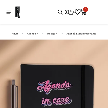
0
Ruvix
Agende
Mesaje
Agendă Lucruri importante