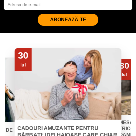
ABONEAZĂ-TE
30
30
Iul
Iul
MESAJ
CADOURI AMUZANTE PENTRU
TRICOU
EI DE
BĂRBAȚI: IDEI HAIOASE CARE CHIAR
OAMENII