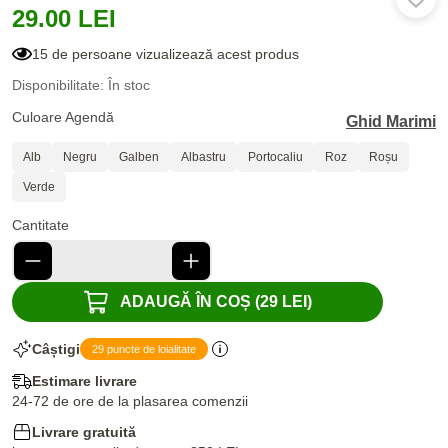
29.00 LEI
15 de persoane vizualizează acest produs
Disponibilitate: În stoc
Culoare Agendă
Ghid Marimi
Alb
Negru
Galben
Albastru
Portocaliu
Roz
Roșu
Verde
Cantitate
ADAUGĂ ÎN COȘ (29 LEI)
Câștigi
29 puncte de loialitate
Estimare livrare
24-72 de ore de la plasarea comenzii
Livrare gratuită