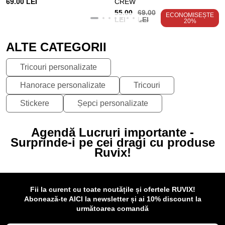
69.00 LEI
CREW
55.00
69.00
ECONOMISEȘTE
LEI
LEI
20%
ALTE CATEGORII
Tricouri personalizate
Hanorace personalizate
Tricouri
Stickere
Șepci personalizate
Agendă Lucruri importante -
Surprinde-i pe cei dragi cu produse
Ruvix!
Fii la curent cu toate noutățile și ofertele RUVIX!
Abonează-te AICI la newsletter și ai 10% discount la
următoarea comandă