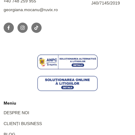
+40 748 259 955
J40/7145/2019
georgiana.mocanu@ruvix.ro
Meniu
DESPRE NOI
CLIENȚI BUSINESS
BLOG