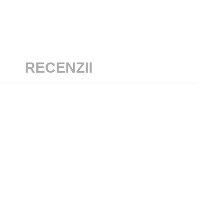
RECENZII
NOU
ASĂ &
TRICOU BEAU O BERE