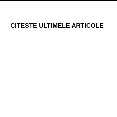
CITEȘTE ULTIMELE ARTICOLE
30
CADOURI AMUZANTE PENTRU BĂRBAȚI: IDEI H
Iul
Sursa foto: Magnific.comȘtii senzația aia când deschizi un cadou, zic
CITEȘTE MAI MULT