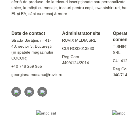
ofertă de produse, de la tricouri inscripționate sau personalizat
unice, la măști cu mesaje, tricouri pentru copii, sweatshirt-uri, 
EL și EA, căni cu mesaj & more.
Date de contact
Administrator site
Operato
comen
Strada Bărăției, nr 41-
RUVIX MEDIA SRL
43, sector 3, București
T-SHIR
CUI RO33013830
(în spatele magazinului
SRL
Reg.Com.
COCOR)
CUI 41
J40/4124/2014
+40 748 259 955
Reg.Co
georgiana.mocanu@ruvix.ro
J40/71