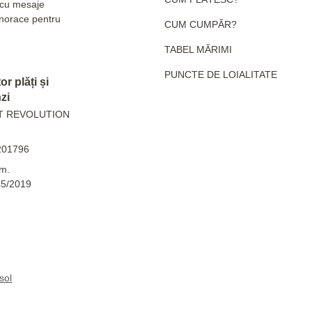
e cu mesaje
hanorace pentru
CUM CUMPĂR?
TABEL MĂRIMI
PUNCTE DE LOIALITATE
r plăți și
zi
T REVOLUTION
201796
m.
45/2019