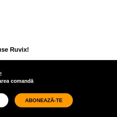
ONOMISEȘTE
69.00 LEI
30%
use Ruvix!
!
oarea comandă
ABONEAZĂ-TE