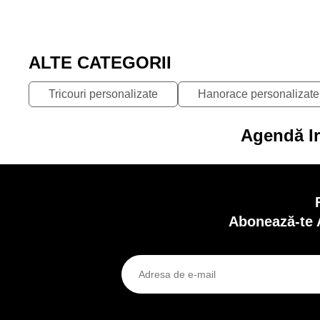
45.50
65.00
ECONOMISEȘTE
LEI
69.00 L
LEI
30%
ALTE CATEGORII
Tricouri personalizate
Hanorace personalizate
Agendă Ir
Abonează-te 