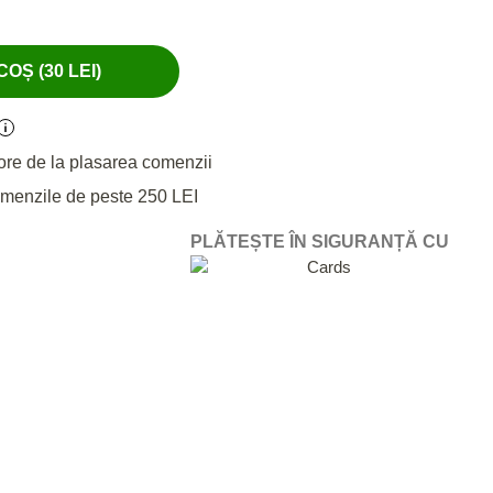
OȘ (30 LEI)
ore de la plasarea comenzii
omenzile de peste 250 LEI
PLĂTEȘTE ÎN SIGURANȚĂ CU