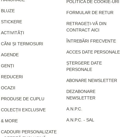
POLITICA DE COOKIE-URI
BLUZE
FORMULAR DE RETUR
STICKERE
RETRAGEȚI-VĂ DIN
CONTRACT AICI
ACTIVITĂȚI
ÎNTREBĂRI FRECVENTE
CĂNI ȘI TERMOSURI
ACCES DATE PERSONALE
AGENDE
ȘTERGERE DATE
GENȚI
PERSONALE
REDUCERI
ABONARE NEWSLETTER
OCAZII
DEZABONARE
NEWSLETTER
PRODUSE DE CUPLU
A.N.P.C.
COLECȚII EXCLUSIVE
A.N.P.C. - SAL
& MORE
CADOURI PERSONALIZATE