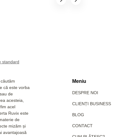
a căutăm
Meniu
Fie că este vorba
DESPRE NOI
 sau de
rea acesteia,
CLIENȚI BUSINESS
fim acel
erta Ruvix este
BLOG
 materie de
CONTACT
pecte mizăm și
ai avantajoasă
CUM PLĂTESC?