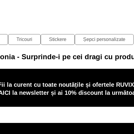
45.50
65.00
EC
EI
LEI
LEI
Tricouri
Stickere
Șepci personalizate
onia - Surprinde-i pe cei dragi cu prod
Fii la curent cu toate noutățile și ofertele RUVIX
AICI la newsletter și ai 10% discount la următ