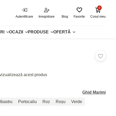
0
Autentificare
Inregistrare
Blog
Favorite
Cosul meu
RI
OCAZII
PRODUSE
OFERTĂ
vizualizează acest produs
Ghid Marimi
lbastru
Portocaliu
Roz
Roșu
Verde