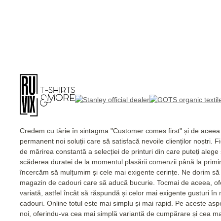
Credem cu tărie în sintagma "Customer comes first" și de acee
permanent noi soluții care să satisfacă nevoile clienților noștri. 
de mărirea constantă a selecției de printuri din care puteți alege
scăderea duratei de la momentul plasării comenzii până la primi
încercăm să mulțumim și cele mai exigente cerințe. Ne dorim să 
magazin de cadouri care să aducă bucurie. Tocmai de aceea, of
variată, astfel încât să răspundă și celor mai exigente gusturi în
cadouri. Online totul este mai simplu și mai rapid. Pe aceste as
noi, oferindu-va cea mai simplă variantă de cumpărare și cea m