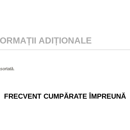
FORMAȚII ADIȚIONALE
asortată.
FRECVENT CUMPĂRATE ÎMPREUNĂ
NOU
%
ĂTRĂȚELE
TRICOU THE BRIDE – MIRE
BURLĂCIȚE