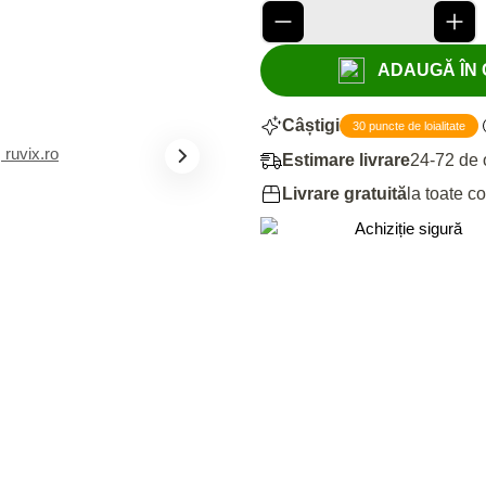
ADAUGĂ ÎN C
Câștigi
30 puncte de loialitate
Estimare livrare
24-72 de 
Livrare gratuită
la toate c