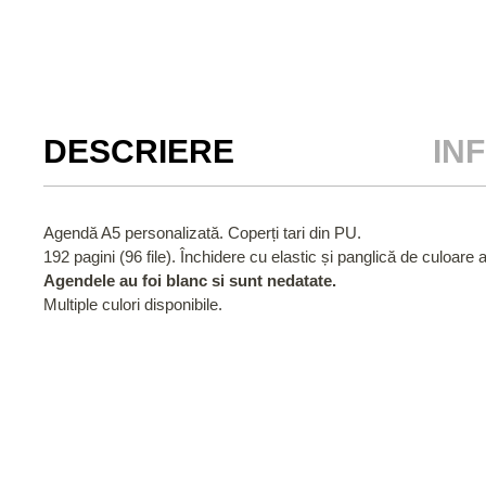
DESCRIERE
IN
Agendă A5 personalizată. Coperți tari din PU.
192 pagini (96 file). Închidere cu elastic și panglică de culoare 
Agendele au foi blanc si sunt nedatate.
Multiple culori disponibile.
NOU
%
NOU
TRICOU FINAL FLING
TRICOU P