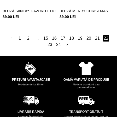
BLUZĂ SANTA'S FAVORITE HO
BLUZĂ MERRY CHRISTMAS
89.00 LEI
89.00 LEI
1
2
...
15
16
17
18
19
20
21
22
23
24
PREȚURI AVANTAJOASE
GAMĂ VARIATĂ DE PRODUSE
Produse de la 25 lei
Modele standard sau
personalizate
LIVRARE RAPIDĂ
TRANSPORT GRATUIT
Oriunde în România
Pentru comenzile de peste 250 lei