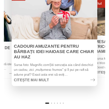
Iul
MESAJ
CADOURI AMUZANTE PENTRU
TRICOU
EI DE
BĂRBAȚI: IDEI HAIOASE CARE CHIAR
OAMENII
AU HAZ
Sursa foto
 de
de tricouri
 oferă idei
Sursa foto: Magnific.comȘtii senzația aia când deschizi
„Good vibes
la...
un cadou, zici „mulțumesc frumos" și îl pui pe raft să
CITEȘT
adune praf? Exact asta vrei să eviți....
CITEȘTE MAI MULT