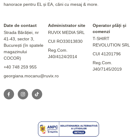
hanorace pentru EL și EA, căni cu mesaj & more.
Date de contact
Administrator site
Operator plăți și
comenzi
Strada Bărăției, nr
RUVIX MEDIA SRL
T-SHIRT
41-43, sector 3,
CUI RO33013830
REVOLUTION SRL
București (în spatele
Reg.Com.
magazinului
CUI 41201796
J40/4124/2014
COCOR)
Reg.Com.
+40 748 259 955
J40/7145/2019
georgiana.mocanu@ruvix.ro