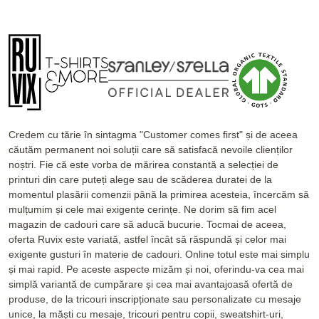
Credem cu tărie în sintagma "Customer comes first" și de aceea
căutăm permanent noi soluții care să satisfacă nevoile clienților
noștri. Fie că este vorba de mărirea constantă a selecției de
printuri din care puteți alege sau de scăderea duratei de la
momentul plasării comenzii până la primirea acesteia, încercăm să
mulțumim și cele mai exigente cerințe. Ne dorim să fim acel
magazin de cadouri care să aducă bucurie. Tocmai de aceea,
oferta Ruvix este variată, astfel încât să răspundă și celor mai
exigente gusturi în materie de cadouri. Online totul este mai simplu
și mai rapid. Pe aceste aspecte mizăm și noi, oferindu-va cea mai
simplă variantă de cumpărare și cea mai avantajoasă ofertă de
produse, de la tricouri inscripționate sau personalizate cu mesaje
unice, la măști cu mesaje, tricouri pentru copii, sweatshirt-uri,