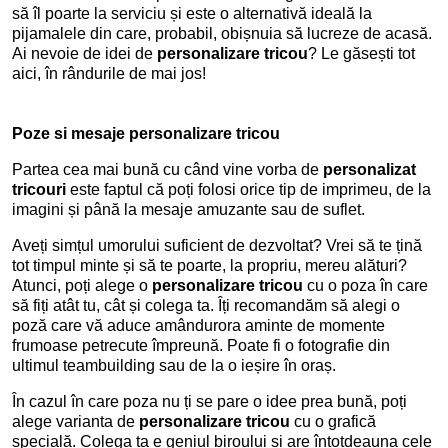
să îl poarte la serviciu și este o alternativă ideală la
pijamalele din care, probabil, obișnuia să lucreze de acasă.
Ai nevoie de idei de
personalizare tricou
? Le găsești tot
aici, în rândurile de mai jos!
Poze si mesaje personalizare tricou
Partea cea mai bună cu când vine vorba de
personalizat
tricouri
este faptul că poți folosi orice tip de imprimeu, de la
imagini și până la mesaje amuzante sau de suflet.
Aveți simțul umorului suficient de dezvoltat? Vrei să te țină
tot timpul minte și să te poarte, la propriu, mereu alături?
Atunci, poți alege o
personalizare tricou
cu o poza în care
să fiți atât tu, cât și colega ta. Îți recomandăm să alegi o
poză care vă aduce amândurora aminte de momente
frumoase petrecute împreună. Poate fi o fotografie din
ultimul teambuilding sau de la o ieșire în oraș.
În cazul în care poza nu ți se pare o idee prea bună, poți
alege varianta de
personalizare tricou
cu o grafică
specială. Colega ta e geniul biroului și are întotdeauna cele