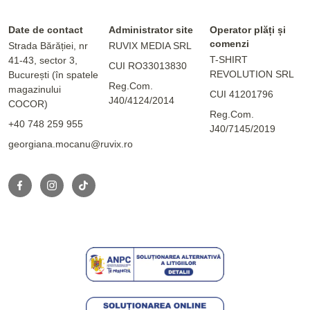
Date de contact
Administrator site
Operator plăți și
comenzi
Strada Bărăției, nr
RUVIX MEDIA SRL
T-SHIRT
41-43, sector 3,
CUI RO33013830
REVOLUTION SRL
București (în spatele
Reg.Com.
magazinului
CUI 41201796
J40/4124/2014
COCOR)
Reg.Com.
+40 748 259 955
J40/7145/2019
georgiana.mocanu@ruvix.ro