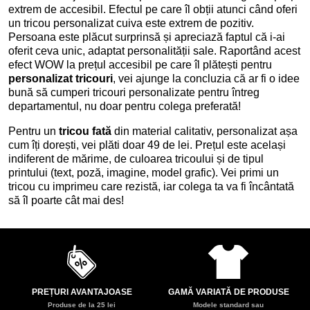
extrem de accesibil. Efectul pe care îl obții atunci când oferi
un tricou personalizat cuiva este extrem de pozitiv.
Persoana este plăcut surprinsă și apreciază faptul că i-ai
oferit ceva unic, adaptat personalității sale. Raportând acest
efect WOW la prețul accesibil pe care îl plătești pentru
personalizat tricouri
, vei ajunge la concluzia că ar fi o idee
bună să cumperi tricouri personalizate pentru întreg
departamentul, nu doar pentru colega preferată!
Pentru un
tricou fată
din material calitativ, personalizat așa
cum îți dorești, vei plăti doar 49 de lei. Prețul este același
indiferent de mărime, de culoarea tricoului și de tipul
printului (text, poză, imagine, model grafic). Vei primi un
tricou cu imprimeu care rezistă, iar colega ta va fi încântată
să îl poarte cât mai des!
PREȚURI AVANTAJOASE
GAMĂ VARIATĂ DE PRODUSE
Produse de la 25 lei
Modele standard sau