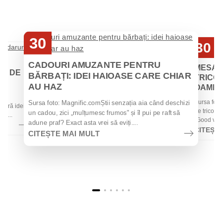
30
30
Iul
Iul
CADOURI AMUZANTE PENTRU
MESAJ
EI DE
BĂRBAȚI: IDEI HAIOASE CARE CHIAR
TRICOU
AU HAZ
OAMENII
 de
Sursa foto
Sursa foto: Magnific.comȘtii senzația aia când deschizi
 oferă idei
de tricouri
un cadou, zici „mulțumesc frumos" și îl pui pe raft să
la...
„Good vibes
adune praf? Exact asta vrei să eviți....
CITEȘT
CITEȘTE MAI MULT