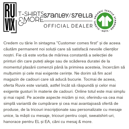
Credem cu tărie în sintagma "Customer comes first" și de aceea
căutăm permanent noi soluții care să satisfacă nevoile clienților
noștri. Fie că este vorba de mărirea constantă a selecției de
printuri din care puteți alege sau de scăderea duratei de la
momentul plasării comenzii până la primirea acesteia, încercăm să
mulțumim și cele mai exigente cerințe. Ne dorim să fim acel
magazin de cadouri care să aducă bucurie. Tocmai de aceea,
oferta Ruvix este variată, astfel încât să răspundă și celor mai
exigente gusturi în materie de cadouri. Online totul este mai simplu
și mai rapid. Pe aceste aspecte mizăm și noi, oferindu-va cea mai
simplă variantă de cumpărare și cea mai avantajoasă ofertă de
produse, de la tricouri inscripționate sau personalizate cu mesaje
unice, la măști cu mesaje, tricouri pentru copii, sweatshirt-uri,
hanorace pentru EL și EA, căni cu mesaj & more.