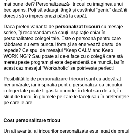
mai bune idei? Personalizează-i tricoul cu imaginea unui
bec aprins. Poți să adaugi lângă și cuvântul “geniu” dacă îți
dorești să o impresionezi până la capăt.
Dacă preferi varianta de
personalizat tricouri
cu mesaje
scrise, îți recomandăm să cauți inspirație chiar în
personalitatea colegei tale. Este o persoană pentru care
răbdarea nu este punctul forte și se enervează destul de
repede? Ce spui de mesajul “Keep CALM and Keep
WORKING”? Sau poate ai de-a face cu o colegă care stă
mereu peste program și este dependentă de muncă, iar în
acest caz mesajul “Workaholic” se potrivește perfect!
Posibilitățile de
personalizare tricouri
sunt cu adevărat
nenumărate, iar inspirația pentru personalizarea tricoului
colegei tale poate fi găsită oriunde: în felul său de a fi, în
stilul de lucru, în glumele pe care le faceți sau în preferințele
pe care le are.
Cost personalizare tricou
Un alt avantaj al tricourilor personalizate este legat de prețul