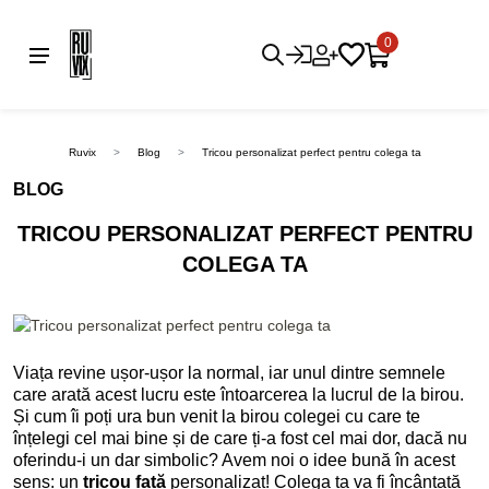
0
Ruvix
Blog
Tricou personalizat perfect pentru colega ta
BLOG
TRICOU PERSONALIZAT PERFECT PENTRU
COLEGA TA
Viața revine ușor-ușor la normal, iar unul dintre semnele
care arată acest lucru este întoarcerea la lucrul de la birou.
Și cum îi poți ura bun venit la birou colegei cu care te
înțelegi cel mai bine și de care ți-a fost cel mai dor, dacă nu
oferindu-i un dar simbolic? Avem noi o idee bună în acest
sens: un
tricou fată
personalizat! Colega ta va fi încântată