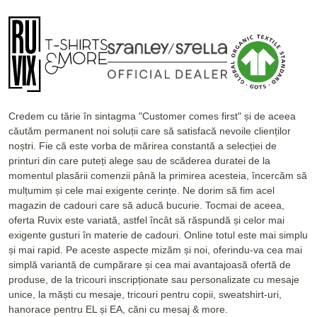
Credem cu tărie în sintagma "Customer comes first" și de aceea
căutăm permanent noi soluții care să satisfacă nevoile clienților
noștri. Fie că este vorba de mărirea constantă a selecției de
printuri din care puteți alege sau de scăderea duratei de la
momentul plasării comenzii până la primirea acesteia, încercăm să
mulțumim și cele mai exigente cerințe. Ne dorim să fim acel
magazin de cadouri care să aducă bucurie. Tocmai de aceea,
oferta Ruvix este variată, astfel încât să răspundă și celor mai
exigente gusturi în materie de cadouri. Online totul este mai simplu
și mai rapid. Pe aceste aspecte mizăm și noi, oferindu-va cea mai
simplă variantă de cumpărare și cea mai avantajoasă ofertă de
produse, de la tricouri inscripționate sau personalizate cu mesaje
unice, la măști cu mesaje, tricouri pentru copii, sweatshirt-uri,
hanorace pentru EL și EA, căni cu mesaj & more.