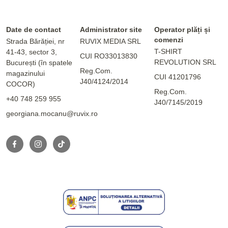
Date de contact
Administrator site
Operator plăți și
comenzi
Strada Bărăției, nr
RUVIX MEDIA SRL
T-SHIRT
41-43, sector 3,
CUI RO33013830
REVOLUTION SRL
București (în spatele
Reg.Com.
magazinului
CUI 41201796
J40/4124/2014
COCOR)
Reg.Com.
+40 748 259 955
J40/7145/2019
georgiana.mocanu@ruvix.ro