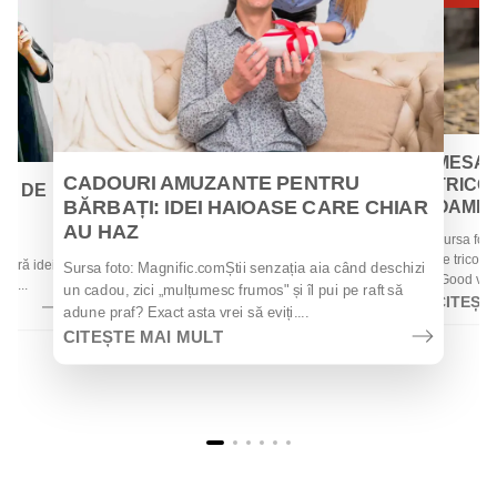
MESAJ
CADOURI AMUZANTE PENTRU
TRICOU
EI DE
BĂRBAȚI: IDEI HAIOASE CARE CHIAR
OAMENII
AU HAZ
Sursa foto
 de
de tricouri
 oferă idei
Sursa foto: Magnific.comȘtii senzația aia când deschizi
„Good vibes
la...
un cadou, zici „mulțumesc frumos" și îl pui pe raft să
CITEȘT
adune praf? Exact asta vrei să eviți....
CITEȘTE MAI MULT