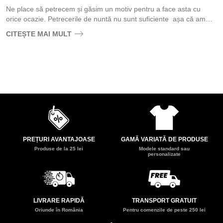
Ne place să petrecem și găsim un motiv pentru a face asta cu
orice ocazie. Petrecerile de nuntă nu sunt suficiente așa că am
împrumutat...
CITEȘTE MAI MULT
PREȚURI AVANTAJOASE
GAMĂ VARIATĂ DE PRODUSE
Produse de la 25 lei
Modele standard sau
personalizate
LIVRARE RAPIDĂ
TRANSPORT GRATUIT
Oriunde în România
Pentru comenzile de peste 250 lei