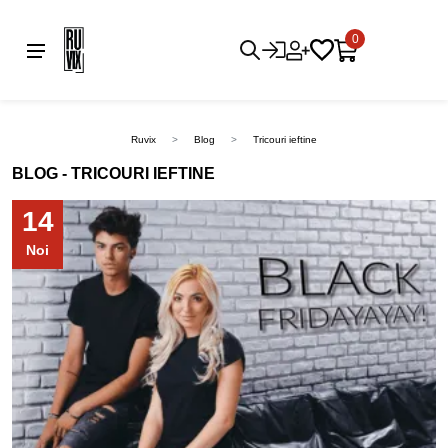
0
Ruvix
Blog
Tricouri ieftine
BLOG - TRICOURI IEFTINE
14
Noi