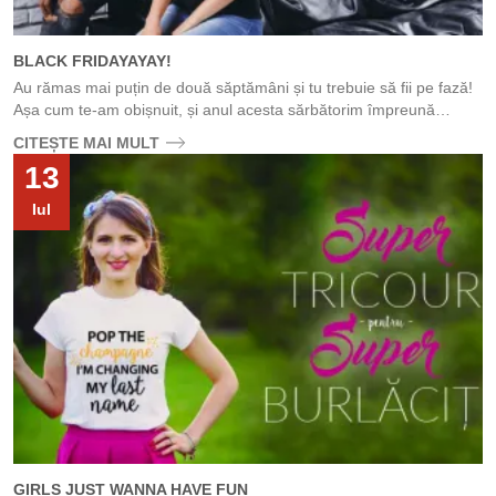
BLACK FRIDAYAYAY!
Au rămas mai puțin de două săptămâni și tu trebuie să fii pe fază!
Așa cum te-am obișnuit, și anul acesta sărbătorim împreună
BLACK FRIDAY...
CITEȘTE MAI MULT
13
Iul
GIRLS JUST WANNA HAVE FUN