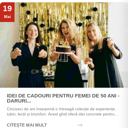
19
Mai
IDEI DE CADOURI PENTRU FEMEI DE 50 ANI -
DARURI...
Cincizeci de ani înseamnă o întreagă colecție de experiențe,
iubiri, lecții și triumfuri. Acest ghid oferă idei concrete pentru
alegerea cadoului perfect - de la...
CITEȘTE MAI MULT