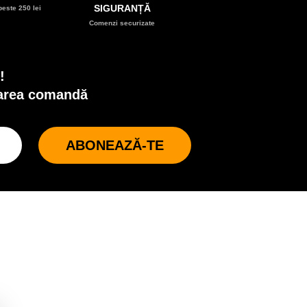
SIGURANȚĂ
este 250 lei
Comenzi securizate
!
oarea comandă
ABONEAZĂ-TE