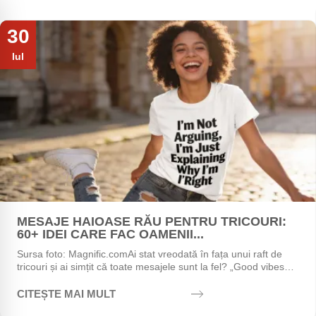
30
Iul
MESAJE HAIOASE RĂU PENTRU TRICOURI:
60+ IDEI CARE FAC OAMENII...
Sursa foto: Magnific.comAi stat vreodată în fața unui raft de
tricouri și ai simțit că toate mesajele sunt la fel? „Good vibes
only", „Stay positive",...
CITEȘTE MAI MULT