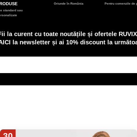
RODUSE
Oriunde în România
Pentru comenzile de p
e standard sau
ersonalizate
Fii la curent cu toate noutățile și ofertele RUVIX
AICI la newsletter și ai 10% discount la următ
30