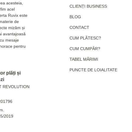
rea acesteia,
CLIENȚI BUSINESS
fim acel
erta Ruvix este
BLOG
 materie de
CONTACT
pecte mizăm și
ai avantajoasă
CUM PLĂTESC?
e cu mesaje
hanorace pentru
CUM CUMPĂR?
TABEL MĂRIMI
PUNCTE DE LOIALITATE
r plăți și
zi
T REVOLUTION
201796
m.
45/2019