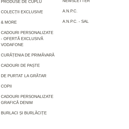
NEWSLETTER
PRODUSE DE CUPLU
A.N.P.C.
COLECȚII EXCLUSIVE
A.N.P.C. - SAL
& MORE
CADOURI PERSONALIZATE
- OFERTĂ EXCLUSIVĂ
VODAFONE
CURĂȚENIA DE PRIMĂVARĂ
CADOURI DE PAȘTE
DE PURTAT LA GRĂTAR
COPII
CADOURI PERSONALIZATE
GRAFICĂ DENIM
BURLACI ȘI BURLĂCIȚE