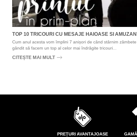
TOP 10 TRICOURI CU MESAJE HAIOASE SI AMUZA
Cum anul acesta vom împlini 7 anișori de când stârnim zâmbete 
gândit să facem un top al celor mai îndrăgite tricouri...
CITEȘTE MAI MULT
PREȚURI AVANTAJOASE
GAMĂ