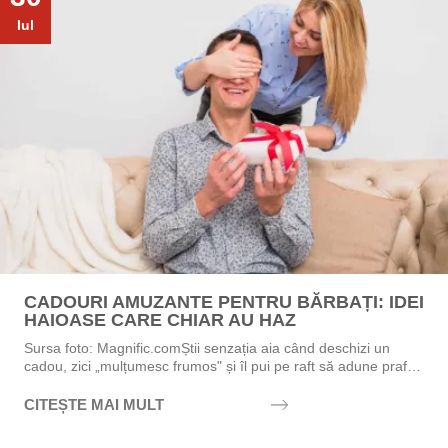
Iul
CADOURI AMUZANTE PENTRU BĂRBAȚI: IDEI
HAIOASE CARE CHIAR AU HAZ
Sursa foto: Magnific.comȘtii senzația aia când deschizi un
cadou, zici „mulțumesc frumos" și îl pui pe raft să adune praf?
Exact asta vrei să eviți....
CITEȘTE MAI MULT