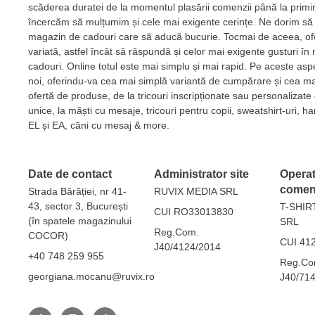
scăderea duratei de la momentul plasării comenzii până la primi
încercăm să mulțumim și cele mai exigente cerințe. Ne dorim să 
magazin de cadouri care să aducă bucurie. Tocmai de aceea, of
variată, astfel încât să răspundă și celor mai exigente gusturi în
cadouri. Online totul este mai simplu și mai rapid. Pe aceste as
noi, oferindu-va cea mai simplă variantă de cumpărare și cea m
ofertă de produse, de la tricouri inscripționate sau personalizat
unice, la măști cu mesaje, tricouri pentru copii, sweatshirt-uri, 
EL și EA, căni cu mesaj & more.
Date de contact
Administrator site
Operato
comen
Strada Bărăției, nr 41-
RUVIX MEDIA SRL
43, sector 3, București
T-SHIR
CUI RO33013830
(în spatele magazinului
SRL
Reg.Com.
COCOR)
CUI 41
J40/4124/2014
+40 748 259 955
Reg.Co
georgiana.mocanu@ruvix.ro
J40/71