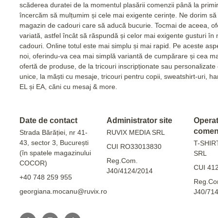
scăderea duratei de la momentul plasării comenzii până la primi
încercăm să mulțumim și cele mai exigente cerințe. Ne dorim să 
magazin de cadouri care să aducă bucurie. Tocmai de aceea, of
variată, astfel încât să răspundă și celor mai exigente gusturi în
cadouri. Online totul este mai simplu și mai rapid. Pe aceste as
noi, oferindu-va cea mai simplă variantă de cumpărare și cea m
ofertă de produse, de la tricouri inscripționate sau personalizat
unice, la măști cu mesaje, tricouri pentru copii, sweatshirt-uri, 
EL și EA, căni cu mesaj & more.
Date de contact
Administrator site
Operato
comen
Strada Bărăției, nr 41-
RUVIX MEDIA SRL
43, sector 3, București
T-SHIR
CUI RO33013830
(în spatele magazinului
SRL
Reg.Com.
COCOR)
CUI 41
J40/4124/2014
+40 748 259 955
Reg.Co
georgiana.mocanu@ruvix.ro
J40/71