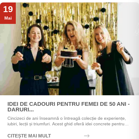
19
Mai
IDEI DE CADOURI PENTRU FEMEI DE 50 ANI -
DARURI...
Cincizeci de ani înseamnă o întreagă colecție de experiențe,
iubiri, lecții și triumfuri. Acest ghid oferă idei concrete pentru
alegerea cadoului perfect - de la...
CITEȘTE MAI MULT