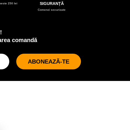
SIGURANȚĂ
este 250 lei
Comenzi securizate
!
oarea comandă
ABONEAZĂ-TE