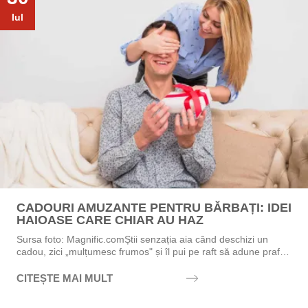
Iul
CADOURI AMUZANTE PENTRU BĂRBAȚI: IDEI
HAIOASE CARE CHIAR AU HAZ
Sursa foto: Magnific.comȘtii senzația aia când deschizi un
cadou, zici „mulțumesc frumos" și îl pui pe raft să adune praf?
Exact asta vrei să eviți....
CITEȘTE MAI MULT