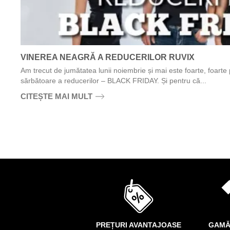
VINEREA NEAGRĂ A REDUCERILOR RUVIX
Am trecut de jumătatea lunii noiembrie și mai este foarte, foarte
sărbătoare a reducerilor – BLACK FRIDAY. Și pentru că...
CITEȘTE MAI MULT
PREȚURI AVANTAJOASE
GAMĂ