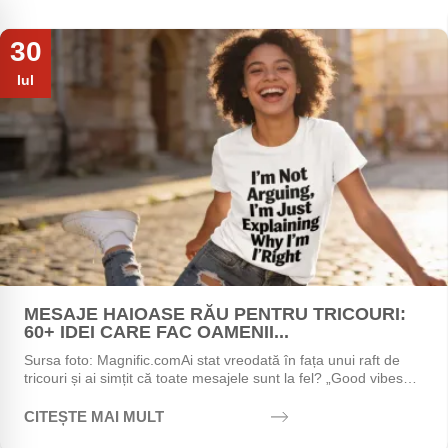
30
Iul
MESAJE HAIOASE RĂU PENTRU TRICOURI:
60+ IDEI CARE FAC OAMENII...
Sursa foto: Magnific.comAi stat vreodată în fața unui raft de
tricouri și ai simțit că toate mesajele sunt la fel? „Good vibes
only", „Stay positive",...
CITEȘTE MAI MULT