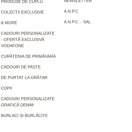
NEWSLETTER
PRODUSE DE CUPLU
A.N.P.C.
COLECȚII EXCLUSIVE
A.N.P.C. - SAL
& MORE
CADOURI PERSONALIZATE
- OFERTĂ EXCLUSIVĂ
VODAFONE
CURĂȚENIA DE PRIMĂVARĂ
CADOURI DE PAȘTE
DE PURTAT LA GRĂTAR
COPII
CADOURI PERSONALIZATE
GRAFICĂ DENIM
BURLACI ȘI BURLĂCIȚE