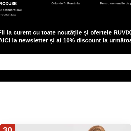
RODUSE
Oriunde în România
Pentru comenzile de p
e standard sau
ersonalizate
Fii la curent cu toate noutățile și ofertele RUVIX
AICI la newsletter și ai 10% discount la următ
30