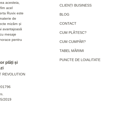
rea acesteia,
CLIENȚI BUSINESS
fim acel
erta Ruvix este
BLOG
 materie de
CONTACT
pecte mizăm și
ai avantajoasă
CUM PLĂTESC?
e cu mesaje
hanorace pentru
CUM CUMPĂR?
TABEL MĂRIMI
PUNCTE DE LOIALITATE
r plăți și
zi
T REVOLUTION
201796
m.
45/2019