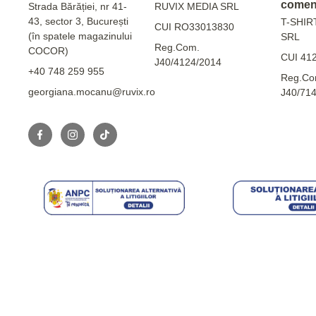
comen
Strada Bărăției, nr 41-
RUVIX MEDIA SRL
43, sector 3, București
T-SHIR
CUI RO33013830
(în spatele magazinului
SRL
Reg.Com.
COCOR)
CUI 41
J40/4124/2014
+40 748 259 955
Reg.Co
georgiana.mocanu@ruvix.ro
J40/71