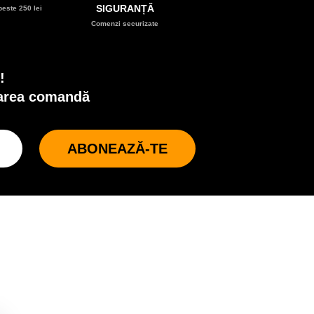
SIGURANȚĂ
este 250 lei
Comenzi securizate
!
oarea comandă
ABONEAZĂ-TE