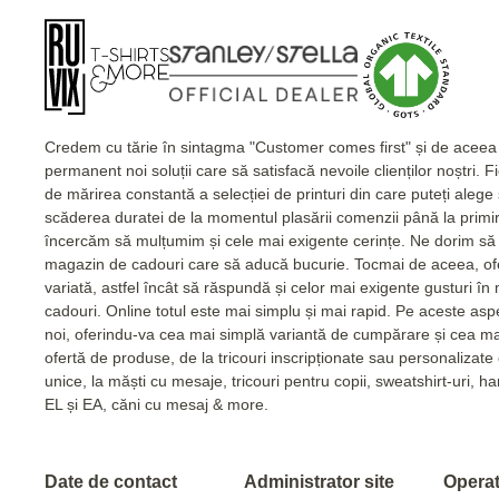
Credem cu tărie în sintagma "Customer comes first" și de acee
permanent noi soluții care să satisfacă nevoile clienților noștri. 
de mărirea constantă a selecției de printuri din care puteți alege
scăderea duratei de la momentul plasării comenzii până la primi
încercăm să mulțumim și cele mai exigente cerințe. Ne dorim să 
magazin de cadouri care să aducă bucurie. Tocmai de aceea, of
variată, astfel încât să răspundă și celor mai exigente gusturi în
cadouri. Online totul este mai simplu și mai rapid. Pe aceste as
noi, oferindu-va cea mai simplă variantă de cumpărare și cea m
ofertă de produse, de la tricouri inscripționate sau personalizat
unice, la măști cu mesaje, tricouri pentru copii, sweatshirt-uri, 
EL și EA, căni cu mesaj & more.
Date de contact
Administrator site
Operato