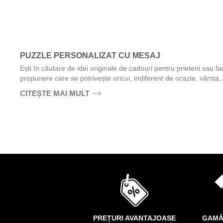
PUZZLE PERSONALIZAT CU MESAJ
Ești în căutare de idei originale de cadouri pentru prieteni sau f
propunere care se potrivește oricui, indiferent de ocazie, vârsta..
CITEȘTE MAI MULT
PREȚURI AVANTAJOASE
GAMĂ