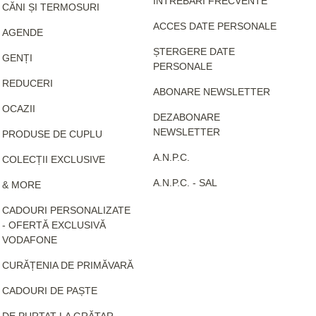
ÎNTREBĂRI FRECVENTE
CĂNI ȘI TERMOSURI
ACCES DATE PERSONALE
AGENDE
ȘTERGERE DATE
GENȚI
PERSONALE
REDUCERI
ABONARE NEWSLETTER
OCAZII
DEZABONARE
NEWSLETTER
PRODUSE DE CUPLU
A.N.P.C.
COLECȚII EXCLUSIVE
A.N.P.C. - SAL
& MORE
CADOURI PERSONALIZATE
- OFERTĂ EXCLUSIVĂ
VODAFONE
CURĂȚENIA DE PRIMĂVARĂ
CADOURI DE PAȘTE
DE PURTAT LA GRĂTAR