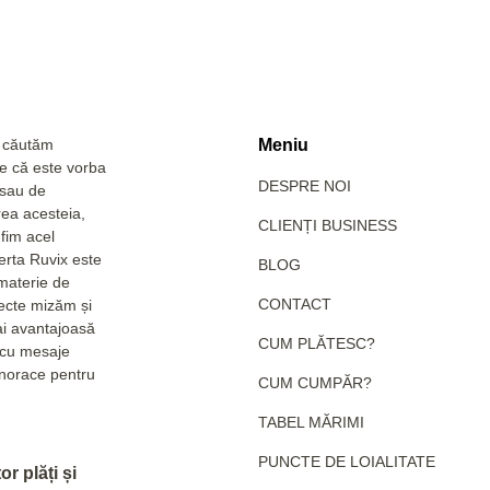
a căutăm
Meniu
Fie că este vorba
DESPRE NOI
 sau de
rea acesteia,
CLIENȚI BUSINESS
fim acel
erta Ruvix este
BLOG
 materie de
CONTACT
pecte mizăm și
ai avantajoasă
CUM PLĂTESC?
e cu mesaje
hanorace pentru
CUM CUMPĂR?
TABEL MĂRIMI
PUNCTE DE LOIALITATE
r plăți și