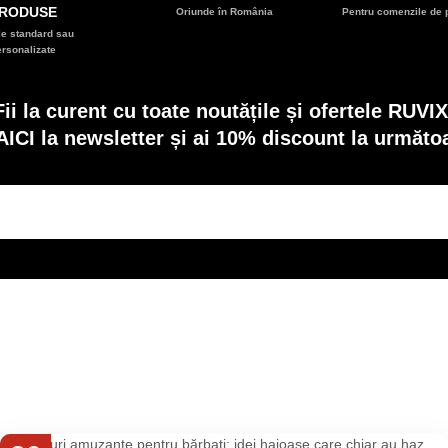
RODUSE
Oriunde în România
Pentru comenzile de p
e standard sau
ersonalizate
Fii la curent cu toate noutățile și ofertele RUVIX
AICI la newsletter și ai 10% discount la următ