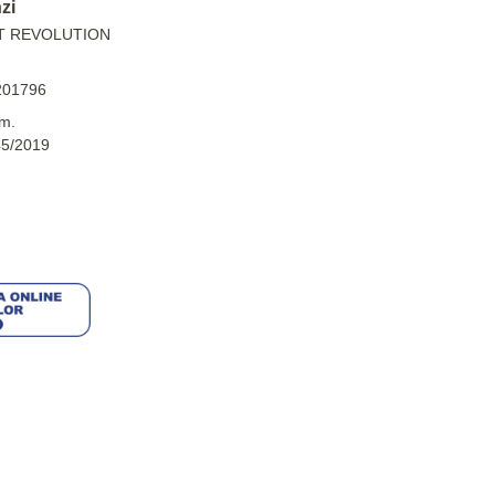
zi
T REVOLUTION
201796
m.
45/2019