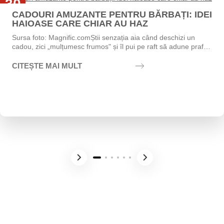
30
CADOURI AMUZANTE PENTRU BĂRBAȚI: IDEI
Iul
HAIOASE CARE CHIAR AU HAZ
Sursa foto: Magnific.comȘtii senzația aia când deschizi un
cadou, zici „mulțumesc frumos" și îl pui pe raft să adune praf?
Exact asta vrei să eviți....
CITEȘTE MAI MULT