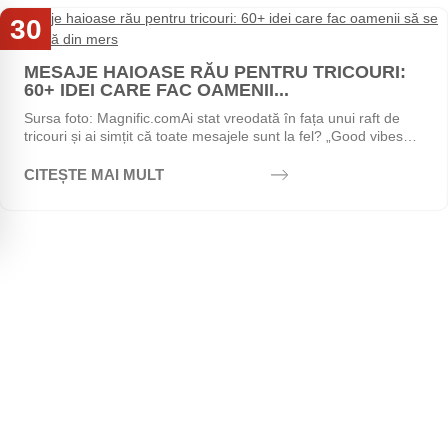
30
Iul
MESAJE HAIOASE RĂU PENTRU TRICOURI:
60+ IDEI CARE FAC OAMENII...
Sursa foto: Magnific.comAi stat vreodată în fața unui raft de
tricouri și ai simțit că toate mesajele sunt la fel? „Good vibes
only", „Stay positive",...
CITEȘTE MAI MULT