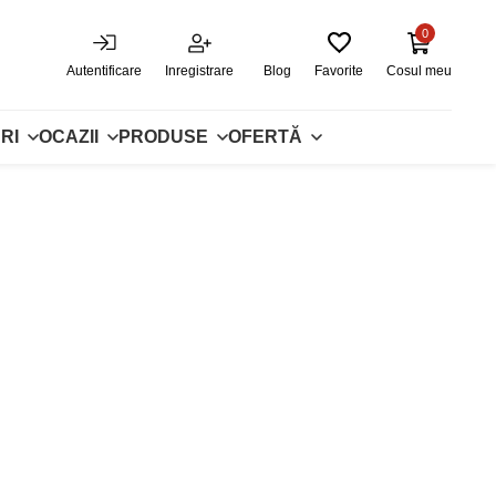
0
Autentificare
Inregistrare
Blog
Favorite
Cosul meu
RI
OCAZII
PRODUSE
OFERTĂ