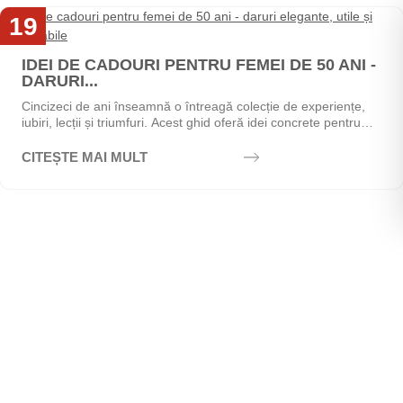
19
Mai
IDEI DE CADOURI PENTRU FEMEI DE 50 ANI -
DARURI...
Cincizeci de ani înseamnă o întreagă colecție de experiențe,
iubiri, lecții și triumfuri. Acest ghid oferă idei concrete pentru
alegerea cadoului perfect - de la...
CITEȘTE MAI MULT