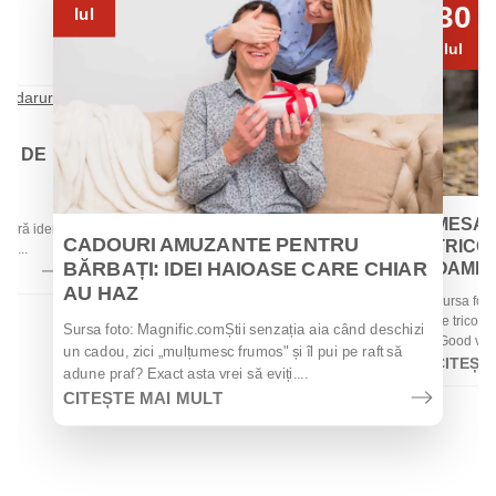
30
Iul
Iul
EI DE
 de
MESAJ
 oferă idei
CADOURI AMUZANTE PENTRU
TRICOU
la...
BĂRBAȚI: IDEI HAIOASE CARE CHIAR
OAMENII
AU HAZ
Sursa foto
de tricouri
Sursa foto: Magnific.comȘtii senzația aia când deschizi
„Good vibes
un cadou, zici „mulțumesc frumos" și îl pui pe raft să
CITEȘT
adune praf? Exact asta vrei să eviți....
CITEȘTE MAI MULT