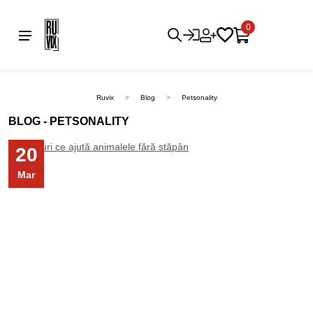
0
Ruvix
Blog
Petsonality
BLOG - PETSONALITY
20
Mar