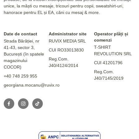
unice, la măști cu mesaje, tricouri pentru copii, sweatshirt-uri,
hanorace pentru EL și EA, căni cu mesaj & more.
Date de contact
Administrator site
Operator plăți și
comenzi
Strada Bărăției, nr
RUVIX MEDIA SRL
T-SHIRT
41-43, sector 3,
CUI RO33013830
REVOLUTION SRL
București (în spatele
Reg.Com.
magazinului
CUI 41201796
J40/4124/2014
COCOR)
Reg.Com.
+40 748 259 955
J40/7145/2019
georgiana.mocanu@ruvix.ro