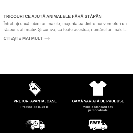
TRICOURI CE AJUTĂ ANIMALELE FĂRĂ STĂPÂN
Întrebați dacă iubim animalele, majoritatea dintre noi vom oferi un
răspuns afirmativ. Și cumva, cu toate acestea, numărul animalelor
abandonate crește iar puțini iau atitudine....
CITEȘTE MAI MULT
PREȚURI AVANTAJOASE
GAMĂ VARIATĂ DE PRODUSE
Produse de la 25 lei
Modele standard sau
personalizate