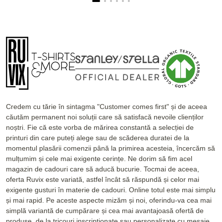
Credem cu tărie în sintagma "Customer comes first" și de aceea
căutăm permanent noi soluții care să satisfacă nevoile clienților
noștri. Fie că este vorba de mărirea constantă a selecției de
printuri din care puteți alege sau de scăderea duratei de la
momentul plasării comenzii până la primirea acesteia, încercăm să
mulțumim și cele mai exigente cerințe. Ne dorim să fim acel
magazin de cadouri care să aducă bucurie. Tocmai de aceea,
oferta Ruvix este variată, astfel încât să răspundă și celor mai
exigente gusturi în materie de cadouri. Online totul este mai simplu
și mai rapid. Pe aceste aspecte mizăm și noi, oferindu-va cea mai
simplă variantă de cumpărare și cea mai avantajoasă ofertă de
produse, de la tricouri inscripționate sau personalizate cu mesaje