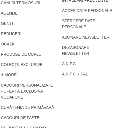
ÎNTREBĂRI FRECVENTE
CĂNI ȘI TERMOSURI
ACCES DATE PERSONALE
AGENDE
ȘTERGERE DATE
GENȚI
PERSONALE
REDUCERI
ABONARE NEWSLETTER
OCAZII
DEZABONARE
NEWSLETTER
PRODUSE DE CUPLU
A.N.P.C.
COLECȚII EXCLUSIVE
A.N.P.C. - SAL
& MORE
CADOURI PERSONALIZATE
- OFERTĂ EXCLUSIVĂ
VODAFONE
CURĂȚENIA DE PRIMĂVARĂ
CADOURI DE PAȘTE
DE PURTAT LA GRĂTAR