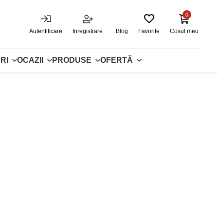
0
Autentificare
Inregistrare
Blog
Favorite
Cosul meu
RI
OCAZII
PRODUSE
OFERTĂ