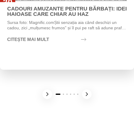
30
CADOURI AMUZANTE PENTRU BĂRBAȚI: IDEI
Iul
HAIOASE CARE CHIAR AU HAZ
Sursa foto: Magnific.comȘtii senzația aia când deschizi un
cadou, zici „mulțumesc frumos" și îl pui pe raft să adune praf?
Exact asta vrei să eviți....
CITEȘTE MAI MULT