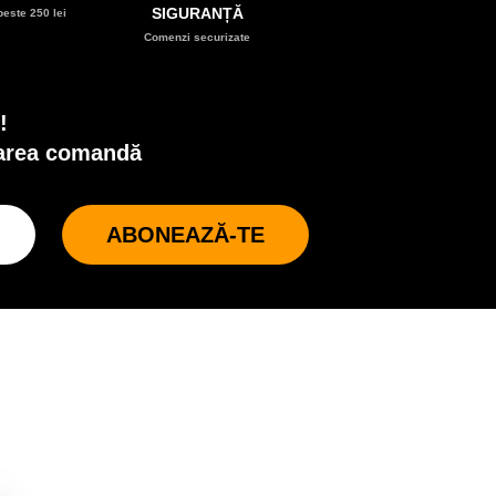
SIGURANȚĂ
este 250 lei
Comenzi securizate
!
oarea comandă
ABONEAZĂ-TE