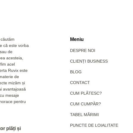
a căutăm
Meniu
Fie că este vorba
DESPRE NOI
 sau de
rea acesteia,
CLIENȚI BUSINESS
fim acel
erta Ruvix este
BLOG
 materie de
CONTACT
pecte mizăm și
ai avantajoasă
CUM PLĂTESC?
e cu mesaje
hanorace pentru
CUM CUMPĂR?
TABEL MĂRIMI
PUNCTE DE LOIALITATE
r plăți și