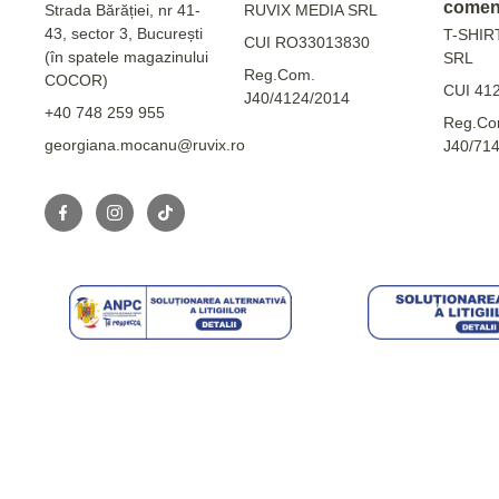
comen
Strada Bărăției, nr 41-
RUVIX MEDIA SRL
43, sector 3, București
T-SHIR
CUI RO33013830
(în spatele magazinului
SRL
Reg.Com.
COCOR)
CUI 41
J40/4124/2014
+40 748 259 955
Reg.Co
georgiana.mocanu@ruvix.ro
J40/71