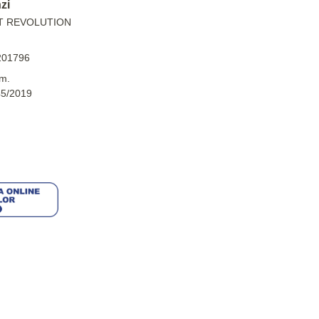
zi
T REVOLUTION
201796
m.
45/2019