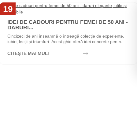
19
Mai
IDEI DE CADOURI PENTRU FEMEI DE 50 ANI -
DARURI...
Cincizeci de ani înseamnă o întreagă colecție de experiențe,
iubiri, lecții și triumfuri. Acest ghid oferă idei concrete pentru
alegerea cadoului perfect - de la...
CITEȘTE MAI MULT