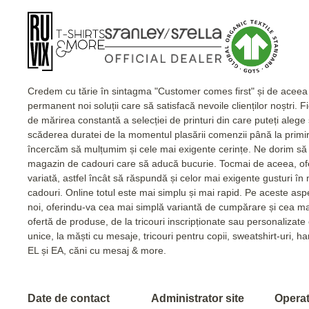
Credem cu tărie în sintagma "Customer comes first" și de acee
permanent noi soluții care să satisfacă nevoile clienților noștri. 
de mărirea constantă a selecției de printuri din care puteți alege
scăderea duratei de la momentul plasării comenzii până la primi
încercăm să mulțumim și cele mai exigente cerințe. Ne dorim să 
magazin de cadouri care să aducă bucurie. Tocmai de aceea, of
variată, astfel încât să răspundă și celor mai exigente gusturi în
cadouri. Online totul este mai simplu și mai rapid. Pe aceste as
noi, oferindu-va cea mai simplă variantă de cumpărare și cea m
ofertă de produse, de la tricouri inscripționate sau personalizat
unice, la măști cu mesaje, tricouri pentru copii, sweatshirt-uri, 
EL și EA, căni cu mesaj & more.
Date de contact
Administrator site
Operato