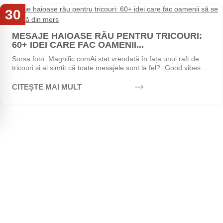
30
Iul
MESAJE HAIOASE RĂU PENTRU TRICOURI:
60+ IDEI CARE FAC OAMENII...
Sursa foto: Magnific.comAi stat vreodată în fața unui raft de
tricouri și ai simțit că toate mesajele sunt la fel? „Good vibes
only", „Stay positive",...
CITEȘTE MAI MULT