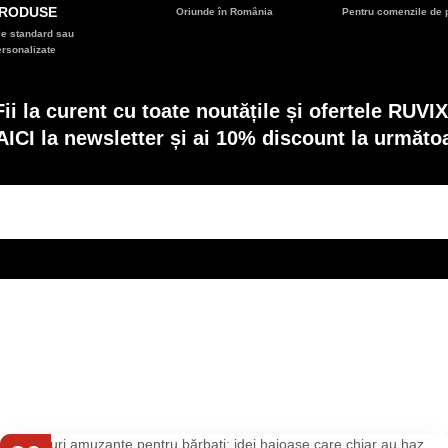
RODUSE
Oriunde în România
Pentru comenzile de p
e standard sau
ersonalizate
Fii la curent cu toate noutățile și ofertele RUVIX
AICI la newsletter și ai 10% discount la următ