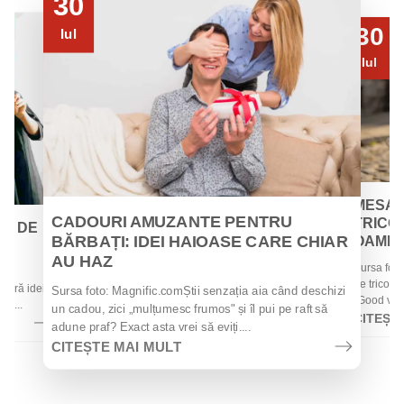
30
30
Iul
Iul
MESAJ
CADOURI AMUZANTE PENTRU
TRICOU
EI DE
BĂRBAȚI: IDEI HAIOASE CARE CHIAR
OAMENII
AU HAZ
Sursa foto
 de
de tricouri
 oferă idei
Sursa foto: Magnific.comȘtii senzația aia când deschizi
„Good vibes
la...
un cadou, zici „mulțumesc frumos" și îl pui pe raft să
CITEȘT
adune praf? Exact asta vrei să eviți....
CITEȘTE MAI MULT