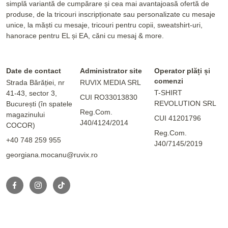
simplă variantă de cumpărare și cea mai avantajoasă ofertă de
produse, de la tricouri inscripționate sau personalizate cu mesaje
unice, la măști cu mesaje, tricouri pentru copii, sweatshirt-uri,
hanorace pentru EL și EA, căni cu mesaj & more.
Date de contact
Administrator site
Operator plăți și
comenzi
Strada Bărăției, nr
RUVIX MEDIA SRL
T-SHIRT
41-43, sector 3,
CUI RO33013830
REVOLUTION SRL
București (în spatele
Reg.Com.
magazinului
CUI 41201796
J40/4124/2014
COCOR)
Reg.Com.
+40 748 259 955
J40/7145/2019
georgiana.mocanu@ruvix.ro