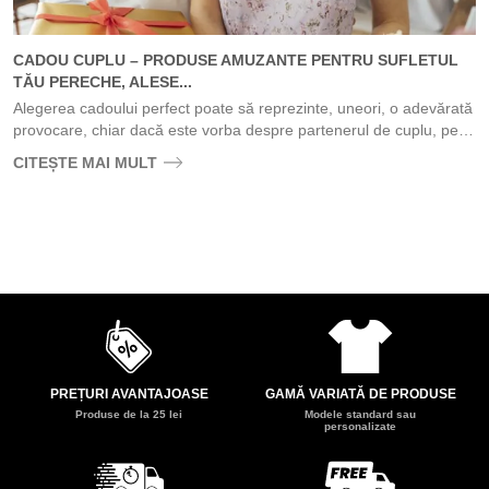
CADOU CUPLU – PRODUSE AMUZANTE PENTRU SUFLETUL
TĂU PERECHE, ALESE...
Alegerea cadoului perfect poate să reprezinte, uneori, o adevărată
provocare, chiar dacă este vorba despre partenerul de cuplu, pe
care consideri că îl cunoști extrem...
CITEȘTE MAI MULT
PREȚURI AVANTAJOASE
GAMĂ VARIATĂ DE PRODUSE
Produse de la 25 lei
Modele standard sau
personalizate