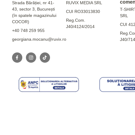
comen
Strada Bărăției, nr 41-
RUVIX MEDIA SRL
43, sector 3, București
T-SHIR
CUI RO33013830
(în spatele magazinului
SRL
Reg.Com.
COCOR)
CUI 41
J40/4124/2014
+40 748 259 955
Reg.Co
georgiana.mocanu@ruvix.ro
J40/71