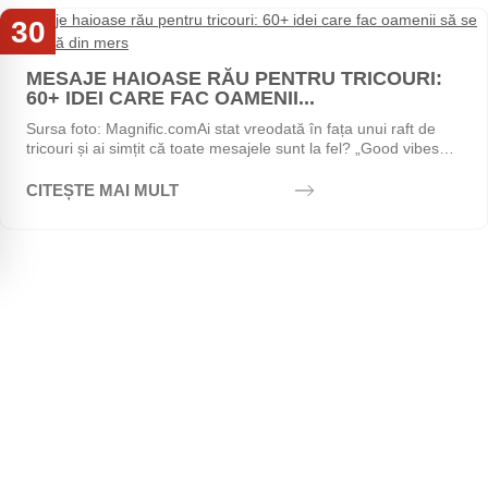
30
Iul
MESAJE HAIOASE RĂU PENTRU TRICOURI:
60+ IDEI CARE FAC OAMENII...
Sursa foto: Magnific.comAi stat vreodată în fața unui raft de
tricouri și ai simțit că toate mesajele sunt la fel? „Good vibes
only", „Stay positive",...
CITEȘTE MAI MULT