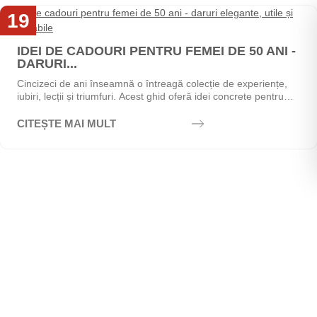
19
Mai
IDEI DE CADOURI PENTRU FEMEI DE 50 ANI -
DARURI...
Cincizeci de ani înseamnă o întreagă colecție de experiențe,
iubiri, lecții și triumfuri. Acest ghid oferă idei concrete pentru
alegerea cadoului perfect - de la...
CITEȘTE MAI MULT