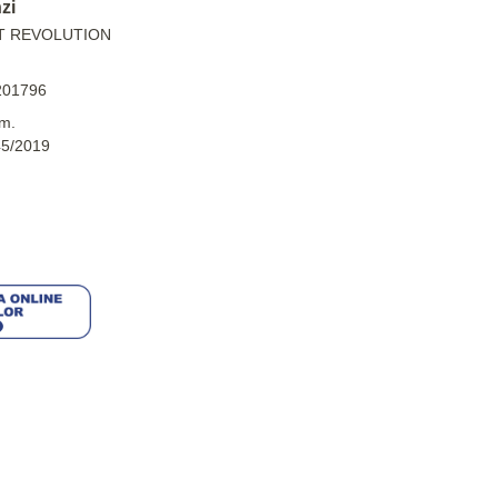
zi
T REVOLUTION
201796
m.
45/2019