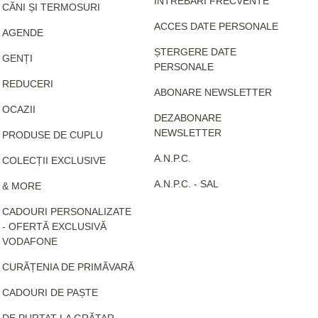
ÎNTREBĂRI FRECVENTE
CĂNI ȘI TERMOSURI
ACCES DATE PERSONALE
AGENDE
ȘTERGERE DATE
GENȚI
PERSONALE
REDUCERI
ABONARE NEWSLETTER
OCAZII
DEZABONARE
NEWSLETTER
PRODUSE DE CUPLU
A.N.P.C.
COLECȚII EXCLUSIVE
A.N.P.C. - SAL
& MORE
CADOURI PERSONALIZATE
- OFERTĂ EXCLUSIVĂ
VODAFONE
CURĂȚENIA DE PRIMĂVARĂ
CADOURI DE PAȘTE
DE PURTAT LA GRĂTAR