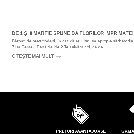
DE 1 ȘI 8 MARTIE SPUNE DA FLORILOR IMPRIMATE!
Bărbați de pretutindeni, în caz că ați uitat, se apropie sărbătorile
Ziua Femeii. Pană de idei? Te salvăm noi, ca de...
CITEȘTE MAI MULT
PREȚURI AVANTAJOASE
GAMĂ