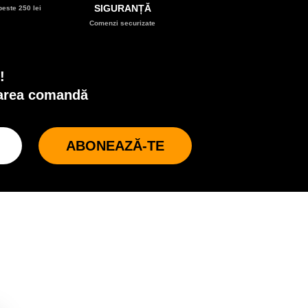
SIGURANȚĂ
este 250 lei
Comenzi securizate
!
oarea comandă
ABONEAZĂ-TE