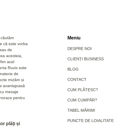
a căutăm
Meniu
Fie că este vorba
DESPRE NOI
 sau de
rea acesteia,
CLIENȚI BUSINESS
fim acel
erta Ruvix este
BLOG
 materie de
CONTACT
pecte mizăm și
ai avantajoasă
CUM PLĂTESC?
e cu mesaje
hanorace pentru
CUM CUMPĂR?
TABEL MĂRIMI
PUNCTE DE LOIALITATE
r plăți și