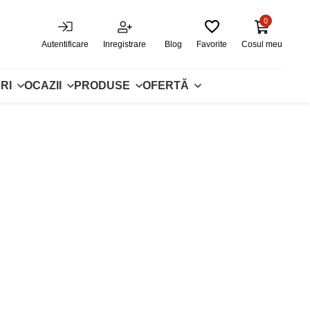
0
Autentificare
Inregistrare
Blog
Favorite
Cosul meu
RI
OCAZII
PRODUSE
OFERTĂ