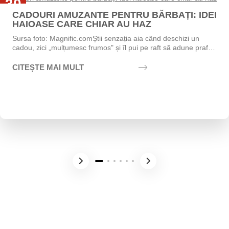
30
CADOURI AMUZANTE PENTRU BĂRBAȚI: IDEI
Iul
HAIOASE CARE CHIAR AU HAZ
Sursa foto: Magnific.comȘtii senzația aia când deschizi un
cadou, zici „mulțumesc frumos" și îl pui pe raft să adune praf?
Exact asta vrei să eviți....
CITEȘTE MAI MULT