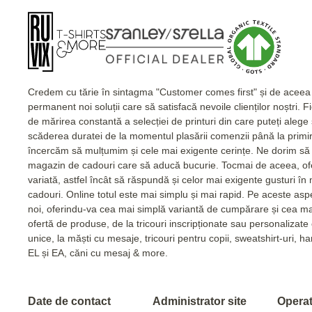
Credem cu tărie în sintagma "Customer comes first" și de acee
permanent noi soluții care să satisfacă nevoile clienților noștri. 
de mărirea constantă a selecției de printuri din care puteți alege
scăderea duratei de la momentul plasării comenzii până la primi
încercăm să mulțumim și cele mai exigente cerințe. Ne dorim să 
magazin de cadouri care să aducă bucurie. Tocmai de aceea, of
variată, astfel încât să răspundă și celor mai exigente gusturi în
cadouri. Online totul este mai simplu și mai rapid. Pe aceste as
noi, oferindu-va cea mai simplă variantă de cumpărare și cea m
ofertă de produse, de la tricouri inscripționate sau personalizat
unice, la măști cu mesaje, tricouri pentru copii, sweatshirt-uri, 
EL și EA, căni cu mesaj & more.
Date de contact
Administrator site
Operato