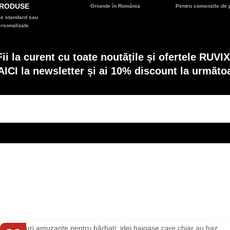
RODUSE
Oriunde în România
Pentru comenzile de p
e standard sau
ersonalizate
Fii la curent cu toate noutățile și ofertele RUVIX
AICI la newsletter și ai 10% discount la următ