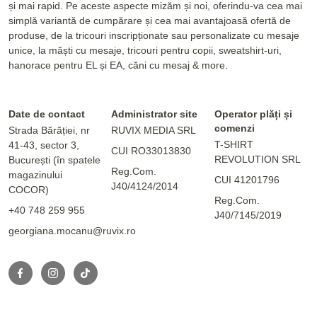
și mai rapid. Pe aceste aspecte mizăm și noi, oferindu-va cea mai
simplă variantă de cumpărare și cea mai avantajoasă ofertă de
produse, de la tricouri inscripționate sau personalizate cu mesaje
unice, la măști cu mesaje, tricouri pentru copii, sweatshirt-uri,
hanorace pentru EL și EA, căni cu mesaj & more.
Date de contact
Administrator site
Operator plăți și
comenzi
Strada Bărăției, nr
RUVIX MEDIA SRL
T-SHIRT
41-43, sector 3,
CUI RO33013830
REVOLUTION SRL
București (în spatele
Reg.Com.
magazinului
CUI 41201796
J40/4124/2014
COCOR)
Reg.Com.
+40 748 259 955
J40/7145/2019
georgiana.mocanu@ruvix.ro