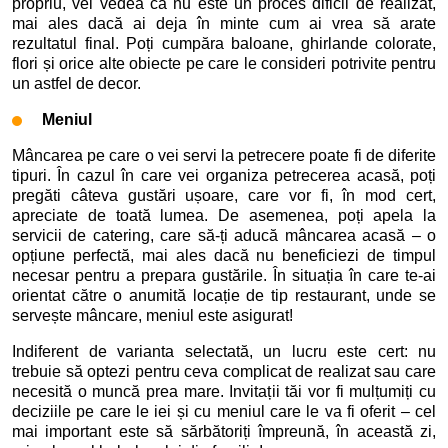
propriu, vei vedea că nu este un proces dificil de realizat,
mai ales dacă ai deja în minte cum ai vrea să arate
rezultatul final. Poți cumpăra baloane, ghirlande colorate,
flori și orice alte obiecte pe care le consideri potrivite pentru
un astfel de decor.
Meniul
Mâncarea pe care o vei servi la petrecere poate fi de diferite
tipuri. În cazul în care vei organiza petrecerea acasă, poți
pregăti câteva gustări ușoare, care vor fi, în mod cert,
apreciate de toată lumea. De asemenea, poți apela la
servicii de catering, care să-ți aducă mâncarea acasă – o
opțiune perfectă, mai ales dacă nu beneficiezi de timpul
necesar pentru a prepara gustările. În situația în care te-ai
orientat către o anumită locație de tip restaurant, unde se
servește mâncare, meniul este asigurat!
Indiferent de varianta selectată, un lucru este cert: nu
trebuie să optezi pentru ceva complicat de realizat sau care
necesită o muncă prea mare. Invitații tăi vor fi mulțumiți cu
deciziile pe care le iei și cu meniul care le va fi oferit – cel
mai important este să sărbătoriți împreună, în această zi,