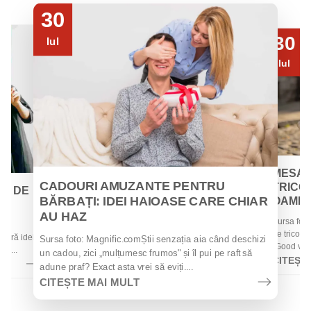
30
30
Iul
Iul
MESAJ
CADOURI AMUZANTE PENTRU
TRICOU
EI DE
BĂRBAȚI: IDEI HAIOASE CARE CHIAR
OAMENII
AU HAZ
Sursa foto
 de
de tricouri
 oferă idei
Sursa foto: Magnific.comȘtii senzația aia când deschizi
„Good vibes
la...
un cadou, zici „mulțumesc frumos" și îl pui pe raft să
CITEȘT
adune praf? Exact asta vrei să eviți....
CITEȘTE MAI MULT