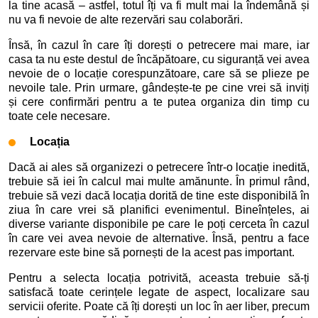
la tine acasă – astfel, totul îți va fi mult mai la îndemână și
nu va fi nevoie de alte rezervări sau colaborări.
Însă, în cazul în care îți dorești o petrecere mai mare, iar
casa ta nu este destul de încăpătoare, cu siguranță vei avea
nevoie de o locație corespunzătoare, care să se plieze pe
nevoile tale. Prin urmare, gândește-te pe cine vrei să inviți
și cere confirmări pentru a te putea organiza din timp cu
toate cele necesare.
Locația
Dacă ai ales să organizezi o petrecere într-o locație inedită,
trebuie să iei în calcul mai multe amănunte. În primul rând,
trebuie să vezi dacă locația dorită de tine este disponibilă în
ziua în care vrei să planifici evenimentul. Bineînțeles, ai
diverse variante disponibile pe care le poți cerceta în cazul
în care vei avea nevoie de alternative. Însă, pentru a face
rezervare este bine să pornești de la acest pas important.
Pentru a selecta locația potrivită, aceasta trebuie să-ți
satisfacă toate cerințele legate de aspect, localizare sau
servicii oferite. Poate că îți dorești un loc în aer liber, precum