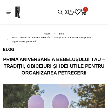
0
Ruvix
Blog
Prima aniversare a bebelușului tău – Tradiții, obiceiuri și idei utile pentru
organizarea petrecerii
BLOG
PRIMA ANIVERSARE A BEBELUȘULUI TĂU –
TRADIȚII, OBICEIURI ȘI IDEI UTILE PENTRU
ORGANIZAREA PETRECERII