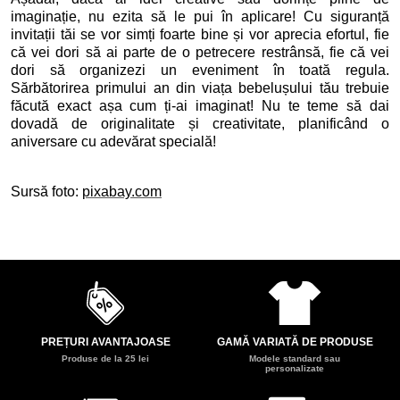
imaginație, nu ezita să le pui în aplicare! Cu siguranță
invitații tăi se vor simți foarte bine și vor aprecia efortul, fie
că vei dori să ai parte de o petrecere restrânsă, fie că vei
dori să organizezi un eveniment în toată regula.
Sărbătorirea primului an din viața bebelușului tău trebuie
făcută exact așa cum ți-ai imaginat! Nu te teme să dai
dovadă de originalitate și creativitate, planificând o
aniversare cu adevărat specială!
Sursă foto:
pixabay.com
PREȚURI AVANTAJOASE
GAMĂ VARIATĂ DE PRODUSE
Produse de la 25 lei
Modele standard sau
personalizate