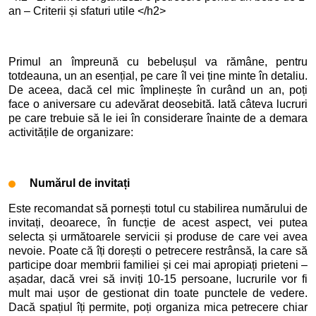
an – Criterii și sfaturi utile </h2>
Primul an împreună cu bebelușul va rămâne, pentru
totdeauna, un an esențial, pe care îl vei ține minte în detaliu.
De aceea, dacă cel mic împlinește în curând un an, poți
face o aniversare cu adevărat deosebită. Iată câteva lucruri
pe care trebuie să le iei în considerare înainte de a demara
activitățile de organizare:
Numărul de invitați
Este recomandat să pornești totul cu stabilirea numărului de
invitați, deoarece, în funcție de acest aspect, vei putea
selecta și următoarele servicii și produse de care vei avea
nevoie. Poate că îți dorești o petrecere restrânsă, la care să
participe doar membrii familiei și cei mai apropiați prieteni –
așadar, dacă vrei să inviți 10-15 persoane, lucrurile vor fi
mult mai ușor de gestionat din toate punctele de vedere.
Dacă spațiul îți permite, poți organiza mica petrecere chiar