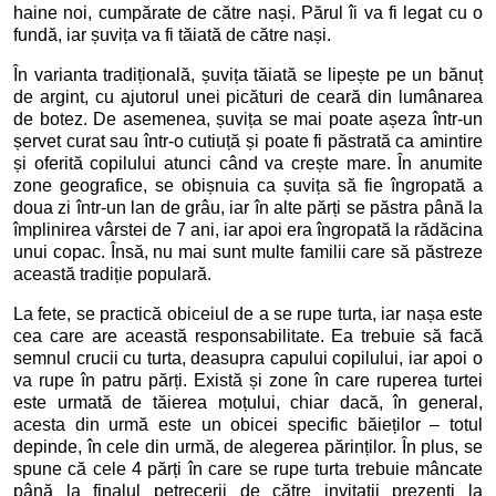
haine noi, cumpărate de către nași. Părul îi va fi legat cu o
fundă, iar șuvița va fi tăiată de către nași.
În varianta tradițională, șuvița tăiată se lipește pe un bănuț
de argint, cu ajutorul unei picături de ceară din lumânarea
de botez. De asemenea, șuvița se mai poate așeza într-un
șervet curat sau într-o cutiuță și poate fi păstrată ca amintire
și oferită copilului atunci când va crește mare. În anumite
zone geografice, se obișnuia ca șuvița să fie îngropată a
doua zi într-un lan de grâu, iar în alte părți se păstra până la
împlinirea vârstei de 7 ani, iar apoi era îngropată la rădăcina
unui copac. Însă, nu mai sunt multe familii care să păstreze
această tradiție populară.
La fete, se practică obiceiul de a se rupe turta, iar nașa este
cea care are această responsabilitate. Ea trebuie să facă
semnul crucii cu turta, deasupra capului copilului, iar apoi o
va rupe în patru părți. Există și zone în care ruperea turtei
este urmată de tăierea moțului, chiar dacă, în general,
acesta din urmă este un obicei specific băieților – totul
depinde, în cele din urmă, de alegerea părinților. În plus, se
spune că cele 4 părți în care se rupe turta trebuie mâncate
până la finalul petrecerii de către invitații prezenți la