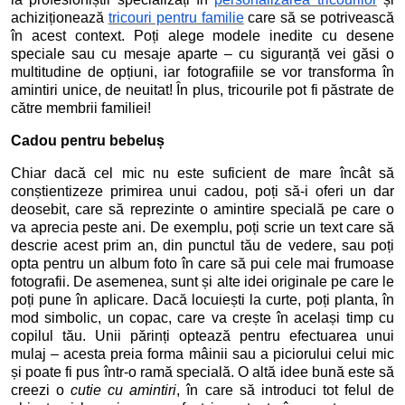
achiziționează
tricouri pentru familie
care să se potrivească
în acest context. Poți alege modele inedite cu desene
speciale sau cu mesaje aparte – cu siguranță vei găsi o
multitudine de opțiuni, iar fotografiile se vor transforma în
amintiri unice, de neuitat! În plus, tricourile pot fi păstrate de
către membrii familiei!
Cadou pentru bebeluș
Chiar dacă cel mic nu este suficient de mare încât să
conștientizeze primirea unui cadou, poți să-i oferi un dar
deosebit, care să reprezinte o amintire specială pe care o
va aprecia peste ani. De exemplu, poți scrie un text care să
descrie acest prim an, din punctul tău de vedere, sau poți
opta pentru un album foto în care să pui cele mai frumoase
fotografii. De asemenea, sunt și alte idei originale pe care le
poți pune în aplicare. Dacă locuiești la curte, poți planta, în
mod simbolic, un copac, care va crește în același timp cu
copilul tău. Unii părinți optează pentru efectuarea unui
mulaj – acesta preia forma mâinii sau a piciorului celui mic
și poate fi pus într-o ramă specială. O altă idee bună este să
creezi o
cutie cu amintiri
, în care să introduci tot felul de