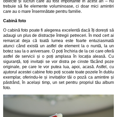
obiecte și lucruri care au fost importante în acest an – nu
trebuie să fie elemente voluminoase, ci doar mici amintiri
care au o mare însemnătate pentru familie.
Cabină foto
O cabină foto poate fi alegerea excelentă dacă îți dorești să
adaugi un plus de distracție întregii petreceri. În mod cert ai
remarcat deja că toată lumea este foarte entuziasmată
atunci când există un astfel de element la o nuntă, la un
botez sau la o aniversare. O poți închiria de la cei care oferă
astfel de servicii și o poți amplasa în locația aleasă. Cu
siguranță, toți invitații se vor distra pe cinste făcând poze
originale, pe care le vor putea lua, apoi, acasă. Astfel, cu
ajutorul acestei cabine foto poți scoate toate pozele în dublu
exemplar, oferindu-le și invitaților tăi o poză ca amintire și
păstrând, în același timp, un set pentru propriul tău album
foto.