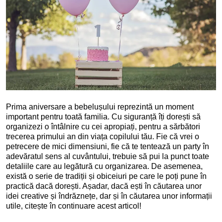
Prima aniversare a bebelușului reprezintă un moment
important pentru toată familia. Cu siguranță îți dorești să
organizezi o întâlnire cu cei apropiați, pentru a sărbători
trecerea primului an din viața copilului tău. Fie că vrei o
petrecere de mici dimensiuni, fie că te tentează un party în
adevăratul sens al cuvântului, trebuie să pui la punct toate
detaliile care au legătură cu organizarea. De asemenea,
există o serie de tradiții și obiceiuri pe care le poți pune în
practică dacă dorești. Așadar, dacă ești în căutarea unor
idei creative și îndrăznețe, dar și în căutarea unor informații
utile, citește în continuare acest articol!