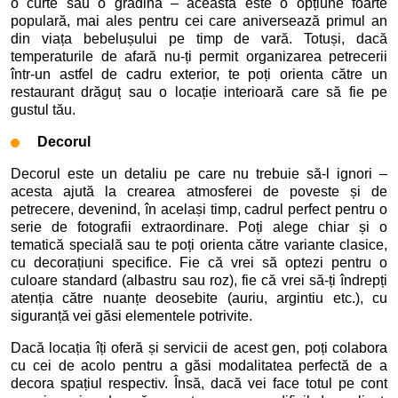
o curte sau o grădină – aceasta este o opțiune foarte
populară, mai ales pentru cei care aniversează primul an
din viața bebelușului pe timp de vară. Totuși, dacă
temperaturile de afară nu-ți permit organizarea petrecerii
într-un astfel de cadru exterior, te poți orienta către un
restaurant drăguț sau o locație interioară care să fie pe
gustul tău.
Decorul
Decorul este un detaliu pe care nu trebuie să-l ignori –
acesta ajută la crearea atmosferei de poveste și de
petrecere, devenind, în același timp, cadrul perfect pentru o
serie de fotografii extraordinare. Poți alege chiar și o
tematică specială sau te poți orienta către variante clasice,
cu decorațiuni specifice. Fie că vrei să optezi pentru o
culoare standard (albastru sau roz), fie că vrei să-ți îndrepți
atenția către nuanțe deosebite (auriu, argintiu etc.), cu
siguranță vei găsi elementele potrivite.
Dacă locația îți oferă și servicii de acest gen, poți colabora
cu cei de acolo pentru a găsi modalitatea perfectă de a
decora spațiul respectiv. Însă, dacă vei face totul pe cont