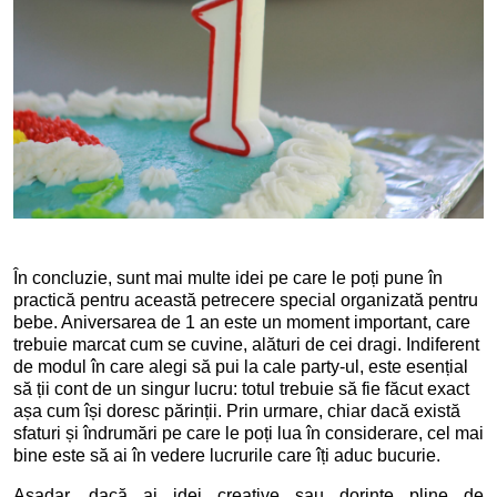
În concluzie, sunt mai multe idei pe care le poți pune în
practică pentru această petrecere special organizată pentru
bebe. Aniversarea de 1 an este un moment important, care
trebuie marcat cum se cuvine, alături de cei dragi. Indiferent
de modul în care alegi să pui la cale party-ul, este esențial
să ții cont de un singur lucru: totul trebuie să fie făcut exact
așa cum își doresc părinții. Prin urmare, chiar dacă există
sfaturi și îndrumări pe care le poți lua în considerare, cel mai
bine este să ai în vedere lucrurile care îți aduc bucurie.
Așadar, dacă ai idei creative sau dorințe pline de