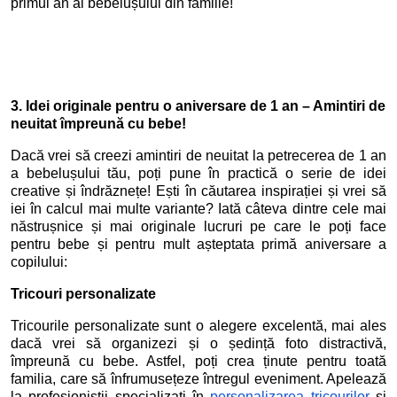
primul an al bebelușului din familie!
3. Idei originale pentru o aniversare de 1 an – Amintiri de
neuitat împreună cu bebe!
Dacă vrei să creezi amintiri de neuitat la petrecerea de 1 an
a bebelușului tău, poți pune în practică o serie de idei
creative și îndrăznețe! Ești în căutarea inspirației și vrei să
iei în calcul mai multe variante? Iată câteva dintre cele mai
năstrușnice și mai originale lucruri pe care le poți face
pentru bebe și pentru mult așteptata primă aniversare a
copilului:
Tricouri personalizate
Tricourile personalizate sunt o alegere excelentă, mai ales
dacă vrei să organizezi și o ședință foto distractivă,
împreună cu bebe. Astfel, poți crea ținute pentru toată
familia, care să înfrumusețeze întregul eveniment. Apelează
la profesioniștii specializați în
personalizarea tricourilor
și