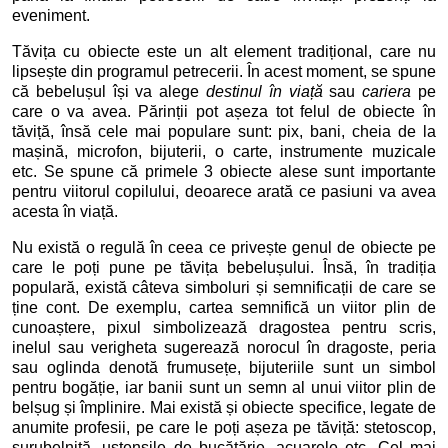
eveniment.
Tăvița cu obiecte este un alt element tradițional, care nu
lipsește din programul petrecerii. În acest moment, se spune
că bebelușul își va alege
destinul în viață
sau
cariera
pe
care o va avea. Părinții pot așeza tot felul de obiecte în
tăviță, însă cele mai populare sunt: pix, bani, cheia de la
mașină, microfon, bijuterii, o carte, instrumente muzicale
etc. Se spune că primele 3 obiecte alese sunt importante
pentru viitorul copilului, deoarece arată ce pasiuni va avea
acesta în viață.
Nu există o regulă în ceea ce privește genul de obiecte pe
care le poți pune pe tăvița bebelușului. Însă, în tradiția
populară, există câteva simboluri și semnificații de care se
ține cont. De exemplu, cartea semnifică un viitor plin de
cunoaștere, pixul simbolizează dragostea pentru scris,
inelul sau verigheta sugerează norocul în dragoste, peria
sau oglinda denotă frumusețe, bijuteriile sunt un simbol
pentru bogăție, iar banii sunt un semn al unui viitor plin de
belșug și împlinire. Mai există și obiecte specifice, legate de
anumite profesii, pe care le poți așeza pe tăviță: stetoscop,
șurubelniță, ustensile de bucătărie, acuarele etc. Cel mai