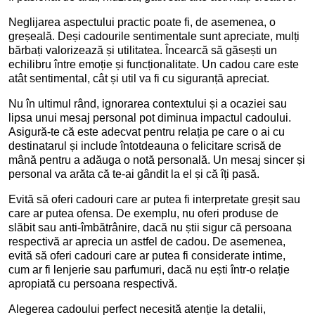
Neglijarea aspectului practic poate fi, de asemenea, o
greșeală. Deși cadourile sentimentale sunt apreciate, mulți
bărbați valorizează și utilitatea. Încearcă să găsești un
echilibru între emoție și funcționalitate. Un cadou care este
atât sentimental, cât și util va fi cu siguranță apreciat.
Nu în ultimul rând, ignorarea contextului și a ocaziei sau
lipsa unui mesaj personal pot diminua impactul cadoului.
Asigură-te că este adecvat pentru relația pe care o ai cu
destinatarul și include întotdeauna o felicitare scrisă de
mână pentru a adăuga o notă personală. Un mesaj sincer și
personal va arăta că te-ai gândit la el și că îți pasă.
Evită să oferi cadouri care ar putea fi interpretate greșit sau
care ar putea ofensa. De exemplu, nu oferi produse de
slăbit sau anti-îmbătrânire, dacă nu știi sigur că persoana
respectivă ar aprecia un astfel de cadou. De asemenea,
evită să oferi cadouri care ar putea fi considerate intime,
cum ar fi lenjerie sau parfumuri, dacă nu ești într-o relație
apropiată cu persoana respectivă.
Alegerea cadoului perfect necesită atenție la detalii,