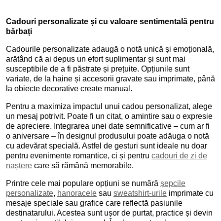
Cadouri personalizate și cu valoare sentimentală pentru
bărbați
Cadourile personalizate adaugă o notă unică și emoțională,
arătând că ai depus un efort suplimentar și sunt mai
susceptibile de a fi păstrate și prețuite. Opțiunile sunt
variate, de la haine și accesorii gravate sau imprimate, până
la obiecte decorative create manual.
Pentru a maximiza impactul unui cadou personalizat, alege
un mesaj potrivit. Poate fi un citat, o amintire sau o expresie
de apreciere. Integrarea unei date semnificative – cum ar fi
o aniversare – în designul produsului poate adăuga o notă
cu adevărat specială. Astfel de gesturi sunt ideale nu doar
pentru evenimente romantice, ci și pentru
cadouri de zi de
naștere
care să rămână memorabile.
Printre cele mai populare opțiuni se numără
șepcile
personalizate
,
hanoracele
sau
sweatshirt-urile
imprimate cu
mesaje speciale sau grafice care reflectă pasiunile
destinatarului. Acestea sunt ușor de purtat, practice și devin