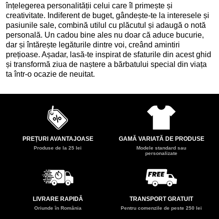
înțelegerea personalității celui care îl primește și
creativitate. Indiferent de buget, gândește-te la interesele și
pasiunile sale, combină utilul cu plăcutul și adaugă o notă
personală. Un cadou bine ales nu doar că aduce bucurie,
dar și întărește legăturile dintre voi, creând amintiri
prețioase. Așadar, lasă-te inspirat de sfaturile din acest ghid
și transformă ziua de naștere a bărbatului special din viața
ta într-o ocazie de neuitat.
PREȚURI AVANTAJOASE
GAMĂ VARIATĂ DE PRODUSE
Produse de la 25 lei
Modele standard sau
personalizate
LIVRARE RAPIDĂ
TRANSPORT GRATUIT
Oriunde în România
Pentru comenzile de peste 250 lei