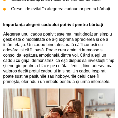
Greșeli de evitat în alegerea cadourilor pentru bărbați
Importanța alegerii cadoului potrivit pentru bărbați
Alegerea unui cadou potrivit este mai mult decât un simplu
gest; este o modalitate de a-ți exprima aprecierea și de a
întări relația. Un cadou bine ales arată că îl cunoști cu
adevărat și că îți pasă. Poate crea amintiri frumoase și
consolida legătura emoțională dintre voi. Când alegi un
cadou cu grijă, demonstrezi că ești dispus să investești timp
și energie pentru a-l face pe celălalt fericit, fiind adesea mai
valoros decât prețul cadoului în sine. Un cadou inspirat
poate susține pasiunile sau hobby-urile celui care îl
primește, oferindu-i un imbold pentru a-și urma interesele.