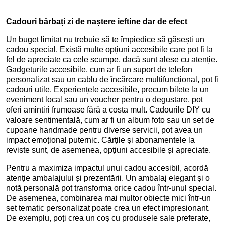
Cadouri bărbați zi de naștere ieftine dar de efect
Un buget limitat nu trebuie să te împiedice să găsești un
cadou special. Există multe opțiuni accesibile care pot fi la
fel de apreciate ca cele scumpe, dacă sunt alese cu atenție.
Gadgeturile accesibile, cum ar fi un suport de telefon
personalizat sau un cablu de încărcare multifuncțional, pot fi
cadouri utile. Experiențele accesibile, precum bilete la un
eveniment local sau un voucher pentru o degustare, pot
oferi amintiri frumoase fără a costa mult. Cadourile DIY cu
valoare sentimentală, cum ar fi un album foto sau un set de
cupoane handmade pentru diverse servicii, pot avea un
impact emoțional puternic. Cărțile și abonamentele la
reviste sunt, de asemenea, opțiuni accesibile și apreciate.
Pentru a maximiza impactul unui cadou accesibil, acordă
atenție ambalajului și prezentării. Un ambalaj elegant și o
notă personală pot transforma orice cadou într-unul special.
De asemenea, combinarea mai multor obiecte mici într-un
set tematic personalizat poate crea un efect impresionant.
De exemplu, poți crea un coș cu produsele sale preferate,