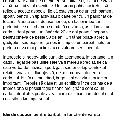
considerare anumite criterii. Personalitatea și stilul de viață
al bărbatului sunt esențiale. Un cadou potrivit ar trebui să
reflecte aceste aspecte, fie că este vorba de un echipament
sportiv pentru un tip activ sau o carte pentru un pasionat de
lectură. Vârsta este, de asemenea, un factor important,
preferințele schimbându-se odată cu vârsta, astfel încât un
cadou ideal pentru un tânăr de 20 de ani poate fi nepotrivit
pentru cineva de peste 50 de ani. Un tânăr poate aprecia
gadgeturi sau experiențe noi, în timp ce un bărbat matur ar
prefera ceva mai practic sau cu valoare sentimentală.
Interesele și hobby-urile sunt, de asemenea, importante. Un
cadou legat de pasiunile sale va fi mereu apreciat, fie că
este vorba de muzică, sport, gătit sau bricolaj. Contextul
relației voastre influențează, de asemenea, alegerea
cadoului. Nu în ultimul rând, bugetul și ocazia sunt factori
importanți. Trebuie să găsești un echilibru între dorința de a
impresiona și posibilitățile financiare, ținând cont că un
cadou atent ales poate avea un impact mai mare decât unul
costisitor, dar impersonal.
Idei de cadouri pentru bărbați în funcție de vârstă