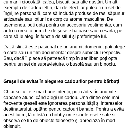
cum ar fi ciocolată, cafea, biscuiți sau alte gustări. Un alt
exemplu de cadou ieftin, dar de efect, ar putea fi un set de
îngrijire personală, care să includă produse de ras, săpunuri
artizanale sau loțiuni de corp cu arome masculine. De
asemenea, poți opta pentru un accesoriu vestimentar, cum
ar fi o curea, o pereche de șosete haioase sau o eșarfă, pe
care să le alegi în funcție de stilul și preferințele lui.
Dacă știi că este pasionat de un anumit domeniu, poți alege
o carte sau un film documentar despre subiectul respectiv.
Sau, dacă îi place să petreacă timp în aer liber, poți opta
pentru un set de supraviețuire, o busolă sau un binoclu.
Greșeli de evitat în alegerea cadourilor pentru bărbați
Chiar și cu cele mai bune intenții, poți cădea în anumite
capcane atunci când alegi un cadou. Una dintre cele mai
frecvente greșeli este ignorarea personalității și intereselor
destinatarului, optând pentru cadouri banale. Pentru a evita
acest lucru, fă o listă cu hobby-urile și interesele sale și
observă ce tip de obiecte folosește și apreciază în mod
obișnuit.