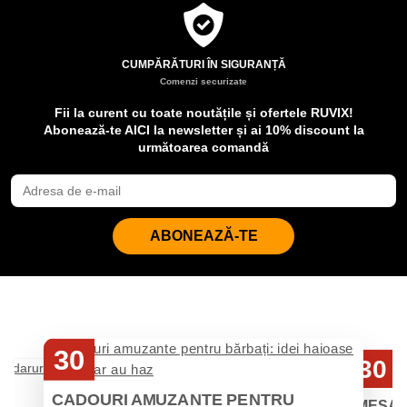
CUMPĂRĂTURI ÎN SIGURANȚĂ
Comenzi securizate
Fii la curent cu toate noutățile și ofertele RUVIX!
Abonează-te AICI la newsletter și ai 10% discount la
următoarea comandă
ABONEAZĂ-TE
30
30
Iul
Iul
CADOURI AMUZANTE PENTRU
MESAJ