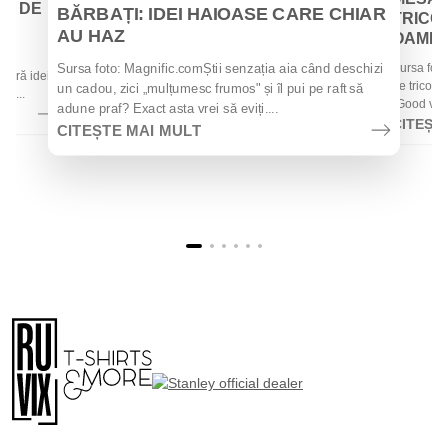
EI DE
BĂRBAȚI: IDEI HAIOASE CARE CHIAR
TRICOU
AU HAZ
OAMENII
 de
Sursa foto
Sursa foto: Magnific.comȘtii senzația aia când deschizi
 oferă idei
de tricouri
un cadou, zici „mulțumesc frumos" și îl pui pe raft să
la...
„Good vibes
adune praf? Exact asta vrei să eviți....
CITEȘT
CITEȘTE MAI MULT