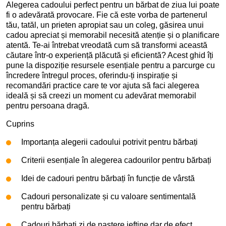
Alegerea cadoului perfect pentru un bărbat de ziua lui poate
fi o adevărată provocare. Fie că este vorba de partenerul
tău, tatăl, un prieten apropiat sau un coleg, găsirea unui
cadou apreciat și memorabil necesită atenție și o planificare
atentă. Te-ai întrebat vreodată cum să transformi această
căutare într-o experiență plăcută și eficientă? Acest ghid îți
pune la dispoziție resursele esențiale pentru a parcurge cu
încredere întregul proces, oferindu-ți inspirație și
recomandări practice care te vor ajuta să faci alegerea
ideală și să creezi un moment cu adevărat memorabil
pentru persoana dragă.
Cuprins
Importanța alegerii cadoului potrivit pentru bărbați
Criterii esențiale în alegerea cadourilor pentru bărbați
Idei de cadouri pentru bărbați în funcție de vârstă
Cadouri personalizate și cu valoare sentimentală
pentru bărbați
Cadouri bărbați zi de naștere ieftine dar de efect