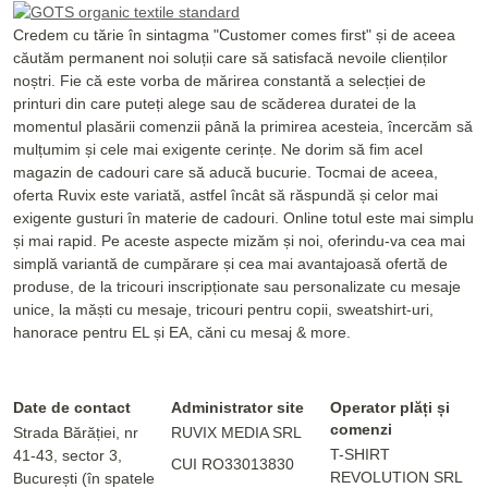
Credem cu tărie în sintagma "Customer comes first" și de aceea
căutăm permanent noi soluții care să satisfacă nevoile clienților
noștri. Fie că este vorba de mărirea constantă a selecției de
printuri din care puteți alege sau de scăderea duratei de la
momentul plasării comenzii până la primirea acesteia, încercăm să
mulțumim și cele mai exigente cerințe. Ne dorim să fim acel
magazin de cadouri care să aducă bucurie. Tocmai de aceea,
oferta Ruvix este variată, astfel încât să răspundă și celor mai
exigente gusturi în materie de cadouri. Online totul este mai simplu
și mai rapid. Pe aceste aspecte mizăm și noi, oferindu-va cea mai
simplă variantă de cumpărare și cea mai avantajoasă ofertă de
produse, de la tricouri inscripționate sau personalizate cu mesaje
unice, la măști cu mesaje, tricouri pentru copii, sweatshirt-uri,
hanorace pentru EL și EA, căni cu mesaj & more.
Date de contact
Administrator site
Operator plăți și
comenzi
Strada Bărăției, nr
RUVIX MEDIA SRL
T-SHIRT
41-43, sector 3,
CUI RO33013830
REVOLUTION SRL
București (în spatele