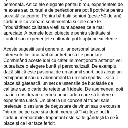
personală. Articolele elegante pentru birou, experiențele de
relaxare sau cursurile de perfecționare pot fi potrivite pentru
această categorie. Pentru bărbații seniori (peste 50 de ani),
cadourile cu valoare sentimentală și cele care le
îmbunătățesc calitatea vieții sunt adesea cele mai
apreciate. Albumele foto, obiectele pentru sănătate și
confort sau experiențele culturale pot fi opțiuni excelente.
Aceste sugestii sunt generale, iar personalitatea și
interesele fiecărui bărbat ar trebui să fie prioritare.
Combinând aceste idei cu criteriile menționate anterior, vei
putea face o alegere bună și personalizată. De exemplu,
dacă știi că este pasionat de un anumit sport, poți alege un
echipament sau un abonament la un club sportiv. Dacă îi
place să gătească, un set de ustensile de bucătărie de
calitate sau o carte de rețete ar fi ideale. De asemenea, poți
lua în considerare oferirea unui cadou care să îi ofere o
experiență unică. Un bilet la un concert al trupei sale
preferate, o sesiune de degustare de vinuri sau o excursie
într-un loc pe care și-a dorit mereu să îl viziteze pot fi
cadouri memorabile. Important este să te gândești la ce îi
place și ce l-ar face fericit.