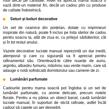
mult decât pe cantitate. Altfel va aprecia mama soacră o
vază dintr-un material fin, decât un cadou plin cu produse
de calitate îndoielnică.
Seturi și boluri decorative
Un set de ceainice din porțelan, dotate cu imprimeuri
inspirate din natură, poate fi inclus pe lista ideilor de cadou
pentru soacra ta, atât de ziua ei, cu prilejul sărbătorilor, cât
și în tot restul anului.
Vazele decorative lucrate manual reprezintă un dar inedit,
atemporal și care cu siguranță va fi apreciat pentru
rafinamentul său. Orientează-te către nuanțe de auriu,
argintiu, albastru fumuriu, măsliniu sau verde marin, care să
adauge o notă sofisticată dormitorului sau camerei de zi.
Lumânări parfumate
Cadourile pentru mama soacră pot îngloba și un set de
lumânări parfumate, cu arome delicate, precum notele
florale. Pentru a nu părea un obiect banal, caută lumânări
lucrate manual, în suporturi de sticlă rafinate, astfel încât
cadoul să capete un aer deosebit.