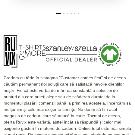
Credem cu tărie în sintagma "Customer comes first" și de aceea
căutăm permanent noi soluții care să satisfacă nevoile clienților
noștri. Fie că este vorba de mărirea constantă a selecției de
printuri din care puteți alege sau de scăderea duratei de la
momentul plasării comenzii până la primirea acesteia, încercăm să
mulțumim și cele mai exigente cerințe. Ne dorim să fim acel
magazin de cadouri care să aducă bucurie. Tocmai de aceea,
oferta Ruvix este variată, astfel încât să răspundă și celor mai
exigente gusturi în materie de cadouri. Online totul este mai simplu
și mai rapid. Pe aceste aspecte mizăm și noi, oferindu-va cea mai