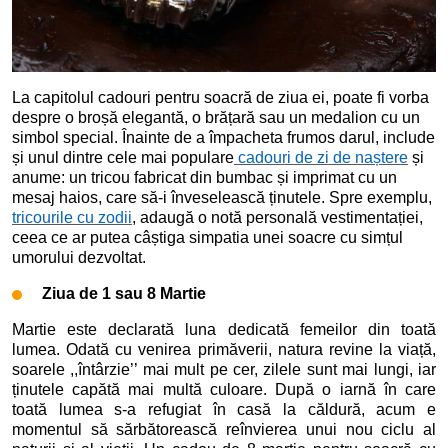
La capitolul cadouri pentru soacră de ziua ei, poate fi vorba
despre o broșă elegantă, o brățară sau un medalion cu un
simbol special. Înainte de a împacheta frumos darul, include
și unul dintre cele mai populare
cadouri de zi de naștere
și
anume: un tricou fabricat din bumbac și imprimat cu un
mesaj haios, care să-i înveselească ținutele. Spre exemplu,
tricourile cu zodii
, adaugă o notă personală vestimentației,
ceea ce ar putea câștiga simpatia unei soacre cu simțul
umorului dezvoltat.
Ziua de 1 sau 8 Martie
Martie este declarată luna dedicată femeilor din toată
lumea. Odată cu venirea primăverii, natura revine la viață,
soarele ,,întârzie’’ mai mult pe cer, zilele sunt mai lungi, iar
ținutele capătă mai multă culoare. După o iarnă în care
toată lumea s-a refugiat în casă la căldură, acum e
momentul să sărbătorească reînvierea unui nou ciclu al