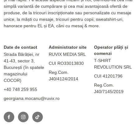
simplă variantă de cumpărare și cea mai avantajoasă ofertă de
produse, de la tricouri inscripționate sau personalizate cu mesaje
unice, la măști cu mesaje, tricouri pentru copii, sweatshirt-uri,
hanorace pentru EL și EA, căni cu mesaj & more.
Date de contact
Administrator site
Operator plăți și
comenzi
Strada Bărăției, nr
RUVIX MEDIA SRL
T-SHIRT
41-43, sector 3,
CUI RO33013830
REVOLUTION SRL
București (în spatele
Reg.Com.
magazinului
CUI 41201796
J40/4124/2014
COCOR)
Reg.Com.
+40 748 259 955
J40/7145/2019
georgiana.mocanu@ruvix.ro