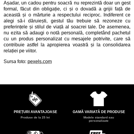
Așadar, un cadou pentru soacră nu reprezintă doar un gest
formal, făcut din obligație, ci și o dovadă a grijii față de
această și o mărturie a respectului reciproc. Indiferent ce
alegi să-i dăruiești, gestul tău trebuie să rezoneze cu
preferințele și stilul de viață al soacrei tale. De asemenea,
nu ezita să adaugi o notă personală, completând pachetul
cu un produs personalizat cu mesajele potrivite, care să
contribuie astfel la apropierea voastră și la consolidarea
relației pe viitor.
Sursa foto:
pexels.com
PREȚURI AVANTAJOASE
GAMĂ VARIATĂ DE PRODUSE
Produse de la 25 lei
Modele standard sau
personalizate