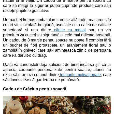
naturii și al vieții. Un cadou de 8 martie pentru soacră cu
care să mergi la sigur ar putea cuprinde produse care să-i
răsfețe papilele gustative.
Un pachet frumos ambalat în care se află trufe, macarons în
culori vii, ciocolată belgiană, asociate cu o cafea de calitate
superioară și una dintre
cănile cu mesaj
sau un vin
premium va cuceri cu siguranță și cele mai ridicate pretenții.
Un cadou de 8 martie pentru soacre nu poate fi complet fără
un buchet de flori proaspete, un aranjament floral sau o
zambilă în ghiveci care să-i amintească zilnic de persoana
care i-a dăruit-o cu drag.
Dacă vă cunoașteți deja suficient de bine încât să știi că ar
aprecia cadourile personalizate pentru soacre, atunci nu
ezita să o amuzi cu unul dintre
tricourile motivaționale
, care
să-i înveselească garderoba de primăvară.
Cadou de Crăciun pentru soacră