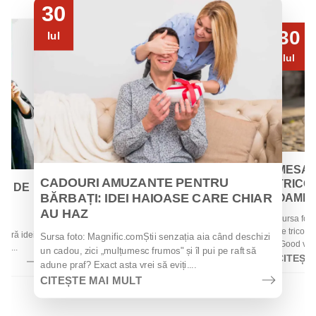
30
30
Iul
Iul
MESAJ
CADOURI AMUZANTE PENTRU
TRICOU
EI DE
BĂRBAȚI: IDEI HAIOASE CARE CHIAR
OAMENII
AU HAZ
Sursa foto
 de
de tricouri
 oferă idei
Sursa foto: Magnific.comȘtii senzația aia când deschizi
„Good vibes
la...
un cadou, zici „mulțumesc frumos" și îl pui pe raft să
CITEȘT
adune praf? Exact asta vrei să eviți....
CITEȘTE MAI MULT