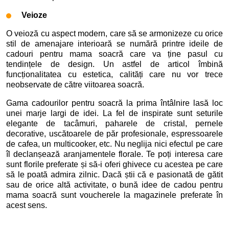
Veioze
O veioză cu aspect modern, care să se armonizeze cu orice
stil de amenajare interioară se numără printre ideile de
cadouri pentru mama soacră care va ține pasul cu
tendințele de design. Un astfel de articol îmbină
funcționalitatea cu estetica, calități care nu vor trece
neobservate de către viitoarea soacră.
Gama cadourilor pentru soacră la prima întâlnire lasă loc
unei marje largi de idei. La fel de inspirate sunt seturile
elegante de tacâmuri, paharele de cristal, pernele
decorative, uscătoarele de păr profesionale, espressoarele
de cafea, un multicooker, etc. Nu neglija nici efectul pe care
îl declanșează aranjamentele florale. Te poți interesa care
sunt florile preferate și să-i oferi ghivece cu acestea pe care
să le poată admira zilnic. Dacă știi că e pasionată de gătit
sau de orice altă activitate, o bună idee de cadou pentru
mama soacră sunt voucherele la magazinele preferate în
acest sens.