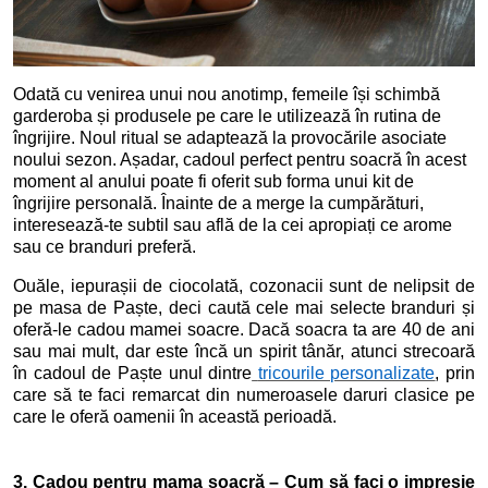
Odată cu venirea unui nou anotimp, femeile își schimbă
garderoba și produsele pe care le utilizează în rutina de
îngrijire. Noul ritual se adaptează la provocările asociate
noului sezon. Așadar, cadoul perfect pentru soacră în acest
moment al anului poate fi oferit sub forma unui kit de
îngrijire personală. Înainte de a merge la cumpărături,
interesează-te subtil sau află de la cei apropiați ce arome
sau ce branduri preferă.
Ouăle, iepurașii de ciocolată, cozonacii sunt de nelipsit de
pe masa de Paște, deci caută cele mai selecte branduri și
oferă-le cadou mamei soacre. Dacă soacra ta are 40 de ani
sau mai mult, dar este încă un spirit tânăr, atunci strecoară
în cadoul de Paște unul dintre
tricourile personalizate
, prin
care să te faci remarcat din numeroasele daruri clasice pe
care le oferă oamenii în această perioadă.
3. Cadou pentru mama soacră – Cum să faci o impresie