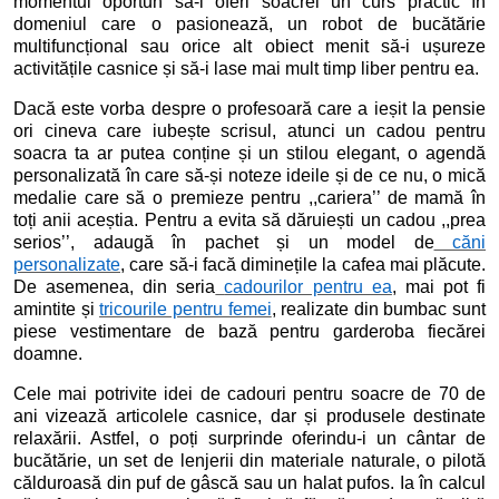
momentul oportun să-i oferi soacrei un curs practic în
domeniul care o pasionează, un robot de bucătărie
multifuncțional sau orice alt obiect menit să-i ușureze
activitățile casnice și să-i lase mai mult timp liber pentru ea.
Dacă este vorba despre o profesoară care a ieșit la pensie
ori cineva care iubește scrisul, atunci un cadou pentru
soacra ta ar putea conține și un stilou elegant, o agendă
personalizată în care să-și noteze ideile și de ce nu, o mică
medalie care să o premieze pentru ,,cariera’’ de mamă în
toți anii aceștia. Pentru a evita să dăruiești un cadou ,,prea
serios’’, adaugă în pachet și un model de
căni
personalizate
, care să-i facă diminețile la cafea mai plăcute.
De asemenea, din seria
cadourilor pentru ea
, mai pot fi
amintite și
tricourile pentru femei
, realizate din bumbac sunt
piese vestimentare de bază pentru garderoba fiecărei
doamne.
Cele mai potrivite idei de cadouri pentru soacre de 70 de
ani vizează articolele casnice, dar și produsele destinate
relaxării. Astfel, o poți surprinde oferindu-i un cântar de
bucătărie, un set de lenjerii din materiale naturale, o pilotă
călduroasă din puf de gâscă sau un halat pufos. Ia în calcul