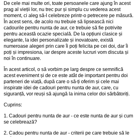
De cele mai multe ori, toate persoanele care ajung în acest
prag al vieții lor, nu trec pur și simplu cu vederea acest
moment, ci aleg să-l celebreze printr-o petrecere pe măsură.
În acest sens, de acolo nu trebuie să lipsească nici
cadourile pentru nunta de aur, ce trebuie să fie potrivite
pentru această ocazie specială. De la opțiuni clasice și
elegante, la idei personalizate și inovatoare, există
numeroase alegeri prin care îi poți felicita pe cei doi, dar îi
poți și impresiona, iar despre aceste lucruri vom discuta și
noi în continuare.
În acest articol, o să vorbim pe larg despre ce semnifică
acest eveniment și de ce este atât de important pentru doi
parteneri de viață, după care o să-ți oferim și cele mai
inspirate idei de cadouri pentru nunta de aur, care, cu
siguranță, vor reuși să ajungă la inima celor doi sărbătoriți.
Cuprins:
1. Cadouri pentru nunta de aur - ce este nunta de aur și cum
se celebrează?
2. Cadou pentru nunta de aur - criterii pe care trebuie să le