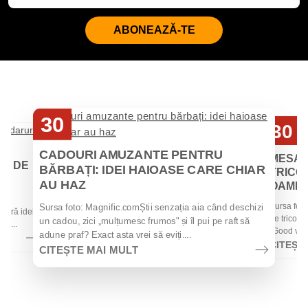
ABONEAZĂ-TE
30
30
Iul
Iul
CADOURI AMUZANTE PENTRU
MESAJ
EI DE
BĂRBAȚI: IDEI HAIOASE CARE CHIAR
TRICOU
AU HAZ
OAMENII
 de
Sursa foto
Sursa foto: Magnific.comȘtii senzația aia când deschizi
 oferă idei
de tricouri
un cadou, zici „mulțumesc frumos" și îl pui pe raft să
la...
„Good vibes
adune praf? Exact asta vrei să eviți....
CITEȘT
CITEȘTE MAI MULT