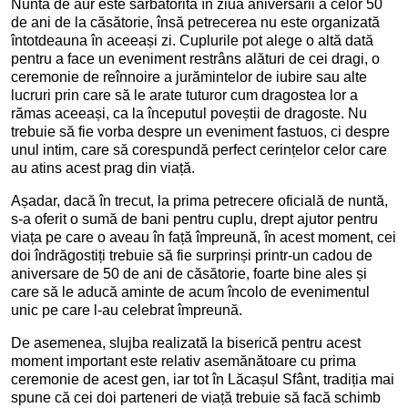
Nunta de aur este sărbătorită în ziua aniversării a celor 50
de ani de la căsătorie, însă petrecerea nu este organizată
întotdeauna în aceeași zi. Cuplurile pot alege o altă dată
pentru a face un eveniment restrâns alături de cei dragi, o
ceremonie de reînnoire a jurămintelor de iubire sau alte
lucruri prin care să le arate tuturor cum dragostea lor a
rămas aceeași, ca la începutul poveștii de dragoste. Nu
trebuie să fie vorba despre un eveniment fastuos, ci despre
unul intim, care să corespundă perfect cerințelor celor care
au atins acest prag din viață.
Așadar, dacă în trecut, la prima petrecere oficială de nuntă,
s-a oferit o sumă de bani pentru cuplu, drept ajutor pentru
viața pe care o aveau în față împreună, în acest moment, cei
doi îndrăgostiți trebuie să fie surprinși printr-un cadou de
aniversare de 50 de ani de căsătorie, foarte bine ales și
care să le aducă aminte de acum încolo de evenimentul
unic pe care l-au celebrat împreună.
De asemenea, slujba realizată la biserică pentru acest
moment important este relativ asemănătoare cu prima
ceremonie de acest gen, iar tot în Lăcașul Sfânt, tradiția mai
spune că cei doi parteneri de viață trebuie să facă schimb