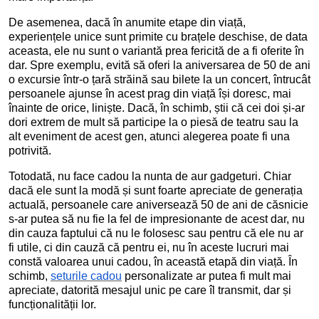
De asemenea, dacă în anumite etape din viață,
experiențele unice sunt primite cu brațele deschise, de data
aceasta, ele nu sunt o variantă prea fericită de a fi oferite în
dar. Spre exemplu, evită să oferi la aniversarea de 50 de ani
o excursie într-o țară străină sau bilete la un concert, întrucât
persoanele ajunse în acest prag din viață își doresc, mai
înainte de orice, liniște. Dacă, în schimb, știi că cei doi și-ar
dori extrem de mult să participe la o piesă de teatru sau la
alt eveniment de acest gen, atunci alegerea poate fi una
potrivită.
Totodată, nu face cadou la nunta de aur gadgeturi. Chiar
dacă ele sunt la modă și sunt foarte apreciate de generația
actuală, persoanele care aniversează 50 de ani de căsnicie
s-ar putea să nu fie la fel de impresionante de acest dar, nu
din cauza faptului că nu le folosesc sau pentru că ele nu ar
fi utile, ci din cauză că pentru ei, nu în aceste lucruri mai
constă valoarea unui cadou, în această etapă din viață. În
schimb,
seturile cadou
personalizate ar putea fi mult mai
apreciate, datorită mesajul unic pe care îl transmit, dar și
funcționalității lor.