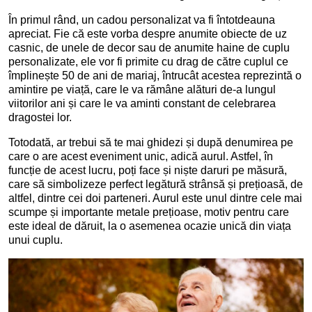
În primul rând, un cadou personalizat va fi întotdeauna
apreciat. Fie că este vorba despre anumite obiecte de uz
casnic, de unele de decor sau de anumite haine de cuplu
personalizate, ele vor fi primite cu drag de către cuplul ce
împlinește 50 de ani de mariaj, întrucât acestea reprezintă o
amintire pe viață, care le va rămâne alături de-a lungul
viitorilor ani și care le va aminti constant de celebrarea
dragostei lor.
Totodată, ar trebui să te mai ghidezi și după denumirea pe
care o are acest eveniment unic, adică aurul. Astfel, în
funcție de acest lucru, poți face și niște daruri pe măsură,
care să simbolizeze perfect legătură strânsă și prețioasă, de
altfel, dintre cei doi parteneri. Aurul este unul dintre cele mai
scumpe și importante metale prețioase, motiv pentru care
este ideal de dăruit, la o asemenea ocazie unică din viața
unui cuplu.