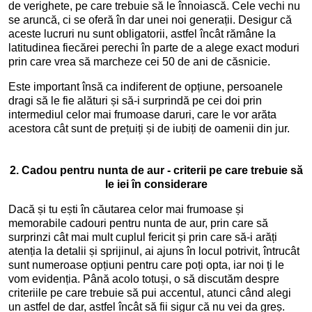
de verighete, pe care trebuie să le înnoiască. Cele vechi nu
se aruncă, ci se oferă în dar unei noi generații. Desigur că
aceste lucruri nu sunt obligatorii, astfel încât rămâne la
latitudinea fiecărei perechi în parte de a alege exact moduri
prin care vrea să marcheze cei 50 de ani de căsnicie.
Este important însă ca indiferent de opțiune, persoanele
dragi să le fie alături și să-i surprindă pe cei doi prin
intermediul celor mai frumoase daruri, care le vor arăta
acestora cât sunt de prețuiți și de iubiți de oamenii din jur.
2. Cadou pentru nunta de aur - criterii pe care trebuie să
le iei în considerare
Dacă și tu ești în căutarea celor mai frumoase și
memorabile cadouri pentru nunta de aur, prin care să
surprinzi cât mai mult cuplul fericit și prin care să-i arăți
atenția la detalii și sprijinul, ai ajuns în locul potrivit, întrucât
sunt numeroase opțiuni pentru care poți opta, iar noi ți le
vom evidenția. Până acolo totuși, o să discutăm despre
criteriile pe care trebuie să pui accentul, atunci când alegi
un astfel de dar, astfel încât să fii sigur că nu vei da greș.