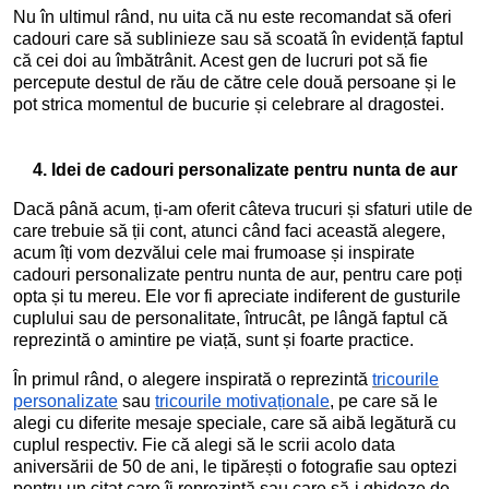
Nu în ultimul rând, nu uita că nu este recomandat să oferi
cadouri care să sublinieze sau să scoată în evidență faptul
că cei doi au îmbătrânit. Acest gen de lucruri pot să fie
percepute destul de rău de către cele două persoane și le
pot strica momentul de bucurie și celebrare al dragostei.
4. Idei de cadouri personalizate pentru nunta de aur
Dacă până acum, ți-am oferit câteva trucuri și sfaturi utile de
care trebuie să ții cont, atunci când faci această alegere,
acum îți vom dezvălui cele mai frumoase și inspirate
cadouri personalizate pentru nunta de aur, pentru care poți
opta și tu mereu. Ele vor fi apreciate indiferent de gusturile
cuplului sau de personalitate, întrucât, pe lângă faptul că
reprezintă o amintire pe viață, sunt și foarte practice.
În primul rând, o alegere inspirată o reprezintă
tricourile
personalizate
sau
tricourile motivaționale
, pe care să le
alegi cu diferite mesaje speciale, care să aibă legătură cu
cuplul respectiv. Fie că alegi să le scrii acolo data
aniversării de 50 de ani, le tipărești o fotografie sau optezi
pentru un citat care îi reprezintă sau care să-i ghideze de