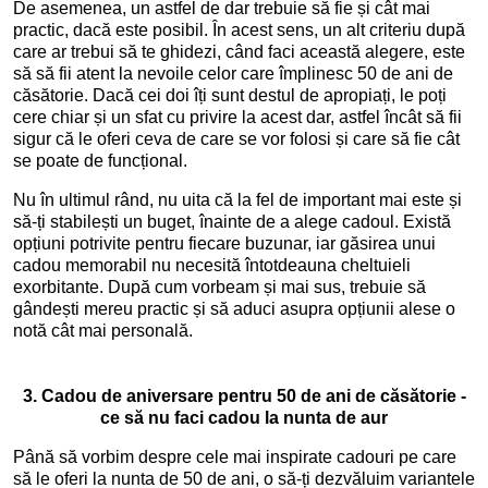
De asemenea, un astfel de dar trebuie să fie și cât mai
practic, dacă este posibil. În acest sens, un alt criteriu după
care ar trebui să te ghidezi, când faci această alegere, este
să să fii atent la nevoile celor care împlinesc 50 de ani de
căsătorie. Dacă cei doi îți sunt destul de apropiați, le poți
cere chiar și un sfat cu privire la acest dar, astfel încât să fii
sigur că le oferi ceva de care se vor folosi și care să fie cât
se poate de funcțional.
Nu în ultimul rând, nu uita că la fel de important mai este și
să-ți stabilești un buget, înainte de a alege cadoul. Există
opțiuni potrivite pentru fiecare buzunar, iar găsirea unui
cadou memorabil nu necesită întotdeauna cheltuieli
exorbitante. După cum vorbeam și mai sus, trebuie să
gândești mereu practic și să aduci asupra opțiunii alese o
notă cât mai personală.
3. Cadou de aniversare pentru 50 de ani de căsătorie -
ce să nu faci cadou la nunta de aur
Până să vorbim despre cele mai inspirate cadouri pe care
să le oferi la nunta de 50 de ani, o să-ți dezvăluim variantele