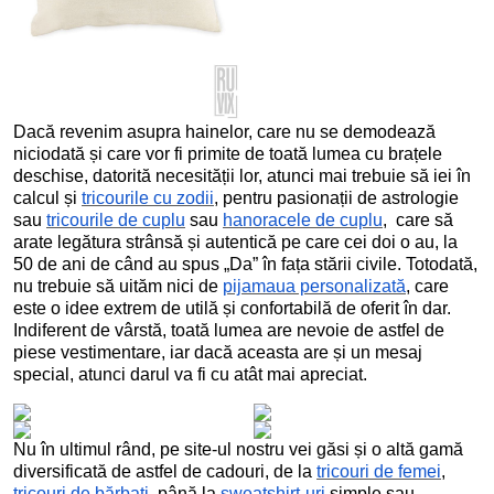
Dacă revenim asupra hainelor, care nu se demodează
niciodată și care vor fi primite de toată lumea cu brațele
deschise, datorită necesității lor, atunci mai trebuie să iei în
calcul și
tricourile cu zodii
, pentru pasionații de astrologie
sau
tricourile de cuplu
sau
hanoracele de cuplu
, care să
arate legătura strânsă și autentică pe care cei doi o au, la
50 de ani de când au spus „Da” în fața stării civile. Totodată,
nu trebuie să uităm nici de
pijamaua personalizată
, care
este o idee extrem de utilă și confortabilă de oferit în dar.
Indiferent de vârstă, toată lumea are nevoie de astfel de
piese vestimentare, iar dacă aceasta are și un mesaj
special, atunci darul va fi cu atât mai apreciat.
Nu în ultimul rând, pe site-ul nostru vei găsi și o altă gamă
diversificată de astfel de cadouri, de la
tricouri de femei
,
tricouri de bărbați
, până la
sweatshirt-uri
simple sau