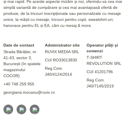
și mai rapid. Pe aceste aspecte mizăm și noi, oferindu-va cea mai
simplă variantă de cumpărare și cea mai avantajoasă ofertă de
produse, de la tricouri inscripționate sau personalizate cu mesaje
unice, la măști cu mesaje, tricouri pentru copii, sweatshirt-uri,
hanorace pentru EL și EA, căni cu mesaj & more.
Date de contact
Administrator site
Operator plăți și
comenzi
Strada Bărăției, nr
RUVIX MEDIA SRL
T-SHIRT
41-43, sector 3,
CUI RO33013830
REVOLUTION SRL
București (în spatele
Reg.Com.
magazinului
CUI 41201796
J40/4124/2014
COCOR)
Reg.Com.
+40 748 259 955
J40/7145/2019
georgiana.mocanu@ruvix.ro