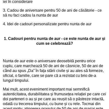
iei în considerare
3. Cadou de aniversare pentru 50 de ani de căsătorie - ce
să nu faci cadou la nunta de aur
4. Idei de cadouri personalizate pentru nunta de aur
1. Cadouri pentru nunta de aur - ce este nunta de aur și
cum se celebrează?
Nunta de aur este o aniversare deosebită pentru orice
cuplu, care marchează 50 de ani de căsnicie, 50 de ani de
când au spus „Da” în fața stării civile și au ales să formeze,
oficial, o familie, care se pare că a rezistat cu brio de-a
lungul timpului.
Mai mult, acest eveniment important mai semnifică
autenticitatea, durabilitatea și frumusețea relației pe care cei
doi parteneri o au și pe care au reușit să o păstreze intactă,
odată cu trecerea timpului, cu bune și cu rele. Tocmai din
acest motiv, atingerea pragului de 50 de ani de mariaj este