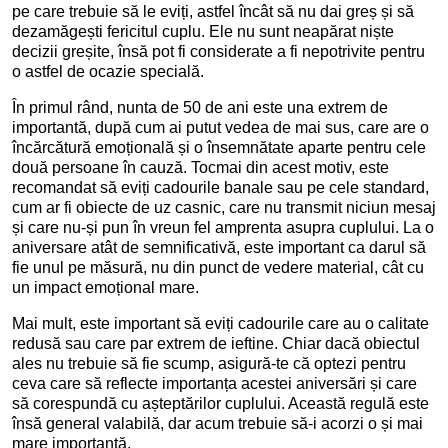
pe care trebuie să le eviți, astfel încât să nu dai greș și să
dezamăgești fericitul cuplu. Ele nu sunt neapărat niște
decizii greșite, însă pot fi considerate a fi nepotrivite pentru
o astfel de ocazie specială.
În primul rând, nunta de 50 de ani este una extrem de
importantă, după cum ai putut vedea de mai sus, care are o
încărcătură emoțională și o însemnătate aparte pentru cele
două persoane în cauză. Tocmai din acest motiv, este
recomandat să eviți cadourile banale sau pe cele standard,
cum ar fi obiecte de uz casnic, care nu transmit niciun mesaj
și care nu-și pun în vreun fel amprenta asupra cuplului. La o
aniversare atât de semnificativă, este important ca darul să
fie unul pe măsură, nu din punct de vedere material, cât cu
un impact emoțional mare.
Mai mult, este important să eviți cadourile care au o calitate
redusă sau care par extrem de ieftine. Chiar dacă obiectul
ales nu trebuie să fie scump, asigură-te că optezi pentru
ceva care să reflecte importanța acestei aniversări și care
să corespundă cu așteptărilor cuplului. Această regulă este
însă general valabilă, dar acum trebuie să-i acorzi o și mai
mare importanță.