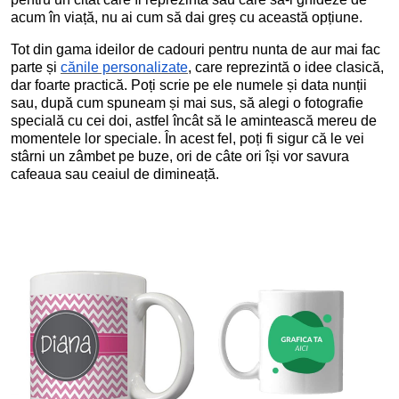
acum în viață, nu ai cum să dai greș cu această opțiune.
Tot din gama ideilor de cadouri pentru nunta de aur mai fac
parte și
cănile personalizate
, care reprezintă o idee clasică,
dar foarte practică. Poți scrie pe ele numele și data nunții
sau, după cum spuneam și mai sus, să alegi o fotografie
specială cu cei doi, astfel încât să le amintească mereu de
momentele lor speciale. În acest fel, poți fi sigur că le vei
stârni un zâmbet pe buze, ori de câte ori își vor savura
cafeaua sau ceaiul de dimineață.