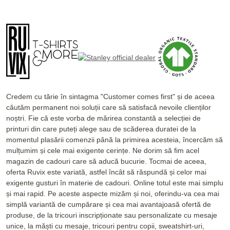
Credem cu tărie în sintagma "Customer comes first" și de aceea
căutăm permanent noi soluții care să satisfacă nevoile clienților
noștri. Fie că este vorba de mărirea constantă a selecției de
printuri din care puteți alege sau de scăderea duratei de la
momentul plasării comenzii până la primirea acesteia, încercăm să
mulțumim și cele mai exigente cerințe. Ne dorim să fim acel
magazin de cadouri care să aducă bucurie. Tocmai de aceea,
oferta Ruvix este variată, astfel încât să răspundă și celor mai
exigente gusturi în materie de cadouri. Online totul este mai simplu
și mai rapid. Pe aceste aspecte mizăm și noi, oferindu-va cea mai
simplă variantă de cumpărare și cea mai avantajoasă ofertă de
produse, de la tricouri inscripționate sau personalizate cu mesaje
unice, la măști cu mesaje, tricouri pentru copii, sweatshirt-uri,