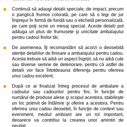
Continuă să adaugi detalii speciale, de impact, precum
o panglică frumos colorată, pe care să o legi de jur
împrejur în formă de fundă sau o etichetă personalizată,
pe care poţi scrie un mesaj special. Aceste detalii pot
adăuga un plus de frumusețe şi unicitate ambalajului
pentru cadoul finilor tăi;
De asemenea, îţi recomandăm să acorzi o deosebită
atenție detaliilor de finisare a ambalajului pentru cadou.
Acesta trebuie să aibă un aspect îngrijit, să nu aibă cute
sau diverse semne de deteriorare, pentru că astfel de
detalii vor face întotdeauna diferenţa pentru oferirea
unui cadou excelent;
După ce ai finalizat întreg procesul de ambalare a
cadoului sau cadourilor pentru fini, în funcţie de
numărul de produse alese şi scopul acestora, stabileşte
un loc potrivit de întâlnire şi oferire a acestora. Pentru
oferirea unui cadou deosebit, în funcţie de context sau
eveniment, mediul ambiant are un rol important,
deoarece va contribui la crearea unor amintiri de
neuitat.