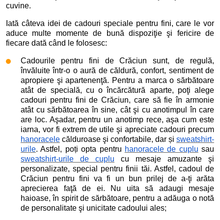
cuvine.
Iată câteva idei de cadouri speciale pentru fini, care le vor
aduce multe momente de bună dispoziţie şi fericire de
fiecare dată când le folosesc:
Cadourile pentru fini de Crăciun sunt, de regulă,
învăluite într-o o aură de căldură, confort, sentiment de
apropiere şi apartenenţă. Pentru a marca o sărbătoare
atât de specială, cu o încărcătură aparte, poţi alege
cadouri pentru fini de Crăciun, care să fie în armonie
atât cu sărbătoarea în sine, cât şi cu anotimpul în care
are loc. Aşadar, pentru un anotimp rece, aşa cum este
iarna, vor fi extrem de utile şi apreciate cadouri precum
hanoracele
călduroase şi confortabile, dar și
sweatshirt-
urile
. Astfel, poți opta pentru
hanoracele de cuplu
sau
sweatshirt-urile de cuplu
cu mesaje amuzante şi
personalizate, special pentru finii tăi. Astfel, cadoul de
Crăciun pentru fini va fi un bun prilej de a-ţi arăta
aprecierea faţă de ei. Nu uita să adaugi mesaje
haioase, în spirit de sărbătoare, pentru a adăuga o notă
de personalitate şi unicitate cadoului ales;