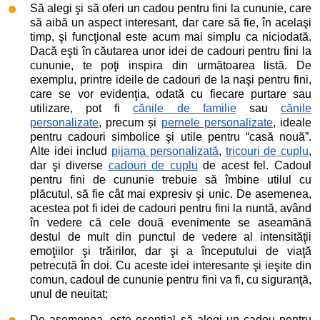
Să alegi şi să oferi un cadou pentru fini la cununie, care
să aibă un aspect interesant, dar care să fie, în acelaşi
timp, şi funcţional este acum mai simplu ca niciodată.
Dacă eşti în căutarea unor idei de cadouri pentru fini la
cununie, te poţi inspira din următoarea listă. De
exemplu, printre ideile de cadouri de la naşi pentru fini,
care se vor evidenţia, odată cu fiecare purtare sau
utilizare, pot fi
cănile de familie
sau
cănile
personalizate
, precum și
pernele personalizate
, ideale
pentru cadouri simbolice şi utile pentru “casă nouă”.
Alte idei includ
pijama personalizată
,
tricouri de cuplu
,
dar şi diverse
cadouri de cuplu
de acest fel. Cadoul
pentru fini de cununie trebuie să îmbine utilul cu
plăcutul, să fie cât mai expresiv şi unic. De asemenea,
acestea pot fi idei de cadouri pentru fini la nuntă, având
în vedere că cele două evenimente se aseamănă
destul de mult din punctul de vedere al intensităţii
emoţiilor şi trăirilor, dar şi a începutului de viaţă
petrecută în doi. Cu aceste idei interesante şi ieşite din
comun, cadoul de cununie pentru fini va fi, cu siguranţă,
unul de neuitat;
De asemenea, este esenţial să alegi un cadou pentru