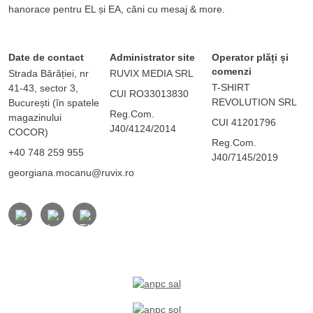
hanorace pentru EL și EA, căni cu mesaj & more.
Date de contact
Administrator site
Operator plăți și
comenzi
Strada Bărăției, nr
RUVIX MEDIA SRL
T-SHIRT
41-43, sector 3,
CUI RO33013830
REVOLUTION SRL
București (în spatele
Reg.Com.
magazinului
CUI 41201796
J40/4124/2014
COCOR)
Reg.Com.
+40 748 259 955
J40/7145/2019
georgiana.mocanu@ruvix.ro