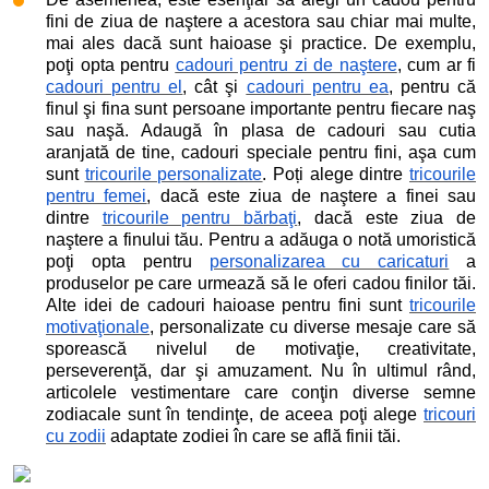
fini de ziua de naştere a acestora sau chiar mai multe,
mai ales dacă sunt haioase şi practice. De exemplu,
poţi opta pentru
cadouri pentru zi de naştere
, cum ar fi
cadouri pentru el
, cât şi
cadouri pentru ea
, pentru că
finul şi fina sunt persoane importante pentru fiecare naş
sau naşă. Adaugă în plasa de cadouri sau cutia
aranjată de tine, cadouri speciale pentru fini, aşa cum
sunt
tricourile personalizate
. Poți alege dintre
tricourile
pentru femei
, dacă este ziua de naştere a finei sau
dintre
tricourile pentru bărbaţi
, dacă este ziua de
naştere a finului tău. Pentru a adăuga o notă umoristică
poţi opta pentru
personalizarea cu caricaturi
a
produselor pe care urmează să le oferi cadou finilor tăi.
Alte idei de cadouri haioase pentru fini sunt
tricourile
motivaţionale
, personalizate cu diverse mesaje care să
sporească nivelul de motivaţie, creativitate,
perseverenţă, dar şi amuzament. Nu în ultimul rând,
articolele vestimentare care conţin diverse semne
zodiacale sunt în tendinţe, de aceea poţi alege
tricouri
cu zodii
adaptate zodiei în care se află finii tăi.