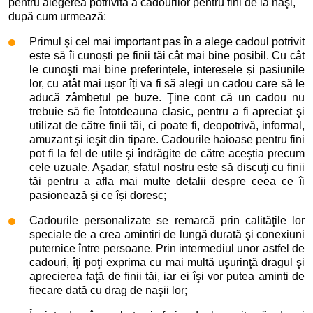
pentru alegerea potrivită a cadourilor pentru fini de la naşi,
după cum urmează:
Primul și cel mai important pas în a alege cadoul potrivit
este să îi cunoști pe finii tăi cât mai bine posibil. Cu cât
le cunoşti mai bine preferințele, interesele și pasiunile
lor, cu atât mai ușor îți va fi să alegi un cadou care să le
aducă zâmbetul pe buze. Ţine cont că un cadou nu
trebuie să fie întotdeauna clasic, pentru a fi apreciat şi
utilizat de către finii tăi, ci poate fi, deopotrivă, informal,
amuzant şi ieşit din tipare. Cadourile haioase pentru fini
pot fi la fel de utile şi îndrăgite de către aceştia precum
cele uzuale. Aşadar, sfatul nostru este să discuţi cu finii
tăi pentru a afla mai multe detalii despre ceea ce îi
pasionează și ce își doresc;
Cadourile personalizate se remarcă prin calităţile lor
speciale de a crea amintiri de lungă durată şi conexiuni
puternice între persoane. Prin intermediul unor astfel de
cadouri, îţi poţi exprima cu mai multă uşurinţă dragul şi
aprecierea faţă de finii tăi, iar ei îşi vor putea aminti de
fiecare dată cu drag de naşii lor;