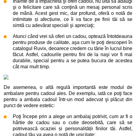
Înainte de a împacheta şi oferi cadoul, nu uita să adaugi
şi o felicitare care să conţină un mesaj personal scris
de mână. Acest gest mic, dar profund, oferă o notă de
intimitate și afecțiune, ce îi va face pe finii tăi să se
simtă cu adevărat speciali şi apreciaţi;
Atunci când vrei să oferi un cadou, optează întotdeauna
pentru produse de calitate, aşa cum le poţi descoperi în
catalogul Ruvix, deoarece credem cu tărie în lucrul bine
făcut. Astfel, cadourile pentru fini de la naşi vor fi mai
durabile, special pentru a se putea bucura de acestea
cât mai mult timp.
De asemenea, o altă regulă importantă este modul de
ambalare pentru cadoul ales. De exemplu, iată ce poţi face
pentru a ambala cadoul într-un mod adecvat şi plăcut din
punct de vedere estetic:
Poţi începe prin a alege un ambalaj potrivit, cum ar fi o
hârtie de cadou sau o cutie deosebită, care să se
potrivească ocaziei și personalității finilor tăi. Astfel,
cadoul tău va avea o notă de unicitate;