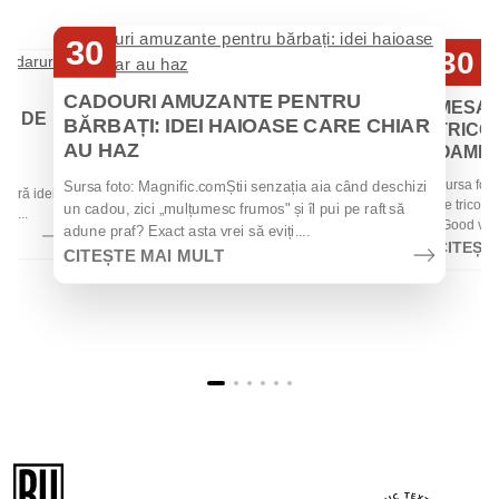
30
30
Iul
Iul
CADOURI AMUZANTE PENTRU
MESAJ
EI DE
BĂRBAȚI: IDEI HAIOASE CARE CHIAR
TRICOU
AU HAZ
OAMENII
 de
Sursa foto
Sursa foto: Magnific.comȘtii senzația aia când deschizi
 oferă idei
de tricouri
un cadou, zici „mulțumesc frumos" și îl pui pe raft să
la...
„Good vibes
adune praf? Exact asta vrei să eviți....
CITEȘT
CITEȘTE MAI MULT