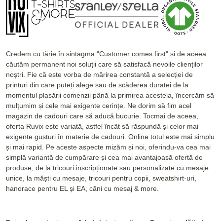
Credem cu tărie în sintagma "Customer comes first" și de aceea
căutăm permanent noi soluții care să satisfacă nevoile clienților
noștri. Fie că este vorba de mărirea constantă a selecției de
printuri din care puteți alege sau de scăderea duratei de la
momentul plasării comenzii până la primirea acesteia, încercăm să
mulțumim și cele mai exigente cerințe. Ne dorim să fim acel
magazin de cadouri care să aducă bucurie. Tocmai de aceea,
oferta Ruvix este variată, astfel încât să răspundă și celor mai
exigente gusturi în materie de cadouri. Online totul este mai simplu
și mai rapid. Pe aceste aspecte mizăm și noi, oferindu-va cea mai
simplă variantă de cumpărare și cea mai avantajoasă ofertă de
produse, de la tricouri inscripționate sau personalizate cu mesaje
unice, la măști cu mesaje, tricouri pentru copii, sweatshirt-uri,
hanorace pentru EL și EA, căni cu mesaj & more.