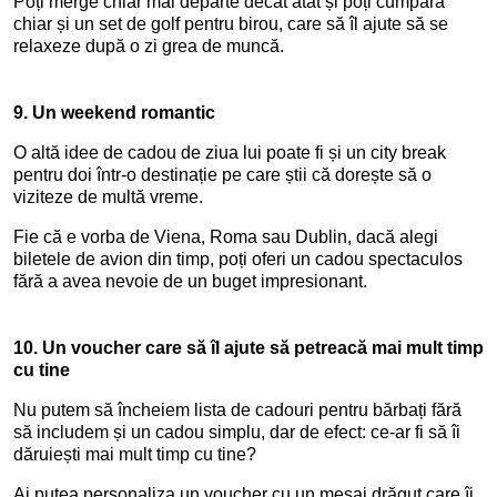
Poți merge chiar mai departe decât atât și poți cumpăra
chiar și un set de golf pentru birou, care să îl ajute să se
relaxeze după o zi grea de muncă.
9.
Un weekend romantic
O altă idee de cadou de ziua lui poate fi și un city break
pentru doi într-o destinație pe care știi că dorește să o
viziteze de multă vreme.
Fie că e vorba de Viena, Roma sau Dublin, dacă alegi
biletele de avion din timp, poți oferi un cadou spectaculos
fără a avea nevoie de un buget impresionant.
10.
Un voucher care să îl ajute să petreacă mai mult timp
cu tine
Nu putem să încheiem lista de cadouri pentru bărbați fără
să includem și un cadou simplu, dar de efect: ce-ar fi să îi
dăruiești mai mult timp cu tine?
Ai putea personaliza un voucher cu un mesaj drăguț care îi