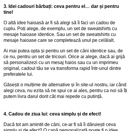
3.
Idei cadouri bărbați: ceva pentru el… dar și pentru
tine!
O altă idee haioasă ar fi să alegi să îi faci un cadou de
cuplu. Poți alege, de exemplu, un set de sweatshirts cu
mesaje haioase identice. Sau un set de sweatshirts cu
mesaje haioase care se completează unul pe celălalt.
Ai mai putea opta și pentru un set de căni identice sau, de
ce nu, pentru un set de tricouri. Orice ai alege, dacă ai grijă
să personalizezi cu un mesaj haios sau cu un imprimeu
original, cadoul tău se va transforma rapid într-unul dintre
preferatele lui.
Găsești o mulțime de alternative și în site-ul nostru, iar când
alegi ceva, nu ezita să ne spui ce ai ales, pentru ca noi să îți
putem livra darul dorit cât mai repede cu putință.
4.
Cadou de ziua lui: ceva simplu și de efect!
Dacă tot am amintit de căni, ce-ar fi să îi dăruiești ceva
simplu și de efect? O cană personalizată poate fi o idee