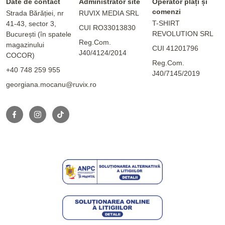
Date de contact
Administrator site
Operator plăți și
comenzi
Strada Bărăției, nr
RUVIX MEDIA SRL
T-SHIRT
41-43, sector 3,
CUI RO33013830
REVOLUTION SRL
București (în spatele
Reg.Com.
magazinului
CUI 41201796
J40/4124/2014
COCOR)
Reg.Com.
+40 748 259 955
J40/7145/2019
georgiana.mocanu@ruvix.ro