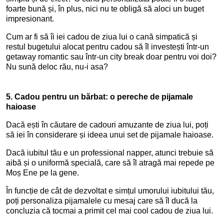
foarte bună și, în plus, nici nu te obligă să aloci un buget
impresionant.
Cum ar fi să îi iei cadou de ziua lui o cană simpatică și
restul bugetului alocat pentru cadou să îl investești într-un
getaway romantic sau într-un city break doar pentru voi doi?
Nu sună deloc rău, nu-i asa?
5.
Cadou pentru un bărbat: o pereche de pijamale
haioase
Dacă ești în căutare de cadouri amuzante de ziua lui, poți
să iei în considerare și ideea unui set de pijamale haioase.
Dacă iubitul tău e un professional napper, atunci trebuie să
aibă și o uniformă specială, care să îl atragă mai repede pe
Moș Ene pe la gene.
În funcție de cât de dezvoltat e simțul umorului iubitului tău,
poți personaliza pijamalele cu mesaj care să îl ducă la
concluzia că tocmai a primit cel mai cool cadou de ziua lui.