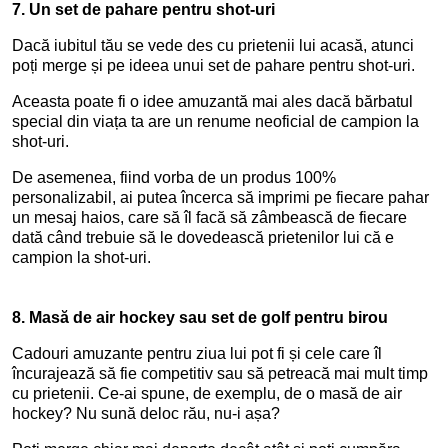
7.
Un set de pahare pentru shot-uri
Dacă iubitul tău se vede des cu prietenii lui acasă, atunci
poți merge și pe ideea unui set de pahare pentru shot-uri.
Aceasta poate fi o idee amuzantă mai ales dacă bărbatul
special din viața ta are un renume neoficial de campion la
shot-uri.
De asemenea, fiind vorba de un produs 100%
personalizabil, ai putea încerca să imprimi pe fiecare pahar
un mesaj haios, care să îl facă să zâmbească de fiecare
dată când trebuie să le dovedească prietenilor lui că e
campion la shot-uri.
8.
Masă de air hockey sau set de golf pentru birou
Cadouri amuzante pentru ziua lui pot fi și cele care îl
încurajează să fie competitiv sau să petreacă mai mult timp
cu prietenii. Ce-ai spune, de exemplu, de o masă de air
hockey? Nu sună deloc rău, nu-i așa?