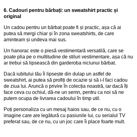
6.
Cadouri pentru bărbați: un sweatshirt practic și
original
Un cadou pentru un bărbat poate fi și practic, așa că ai
putea să mergi chiar și în zona sweatshirts, de care
aminteam și undeva mai sus.
Un hanorac este o piesă vestimentară versatilă, care se
poate plia pe o multitudine de stiluri vestimentare, așa că nu
ar trebui să lipsească din garderoba niciunui bărbat.
Dacă iubitului tău îi lipsește din dulap un astfel de
sweatshirt, ai putea să profiți de ocazie și să i-l faci cadou
de ziua lui. Aruncă o privire în colecția noastră, iar dacă îți
face ceva cu ochiul, dă-ne un semn, pentru ca noi să ne
putem ocupa de livrarea cadoului în timp util.
Poți personaliza cu un mesaj haios sau, de ce nu, cu o
imagine care are legătură cu pasiunile lui, cu serialul TV
preferat sau, de ce nu, cu un joc care îi place foarte mult.