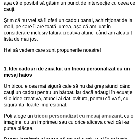
așa că e posibil să găsim un punct de intersecție cu ceea ce
cauți.
Știm că nu vrei să îi oferi un cadou banal, achiziționat de la
mall, pe care îl are toată lumea, așa că am luat în
considerare inclusiv latura creativă atunci când am alcătuit
lista de mai jos.
Hai să vedem care sunt propunerile noastre!
1.
Idei cadouri de ziua lui: un tricou personalizat cu un
mesaj haios
Un tricou e cea mai sigură cale să nu dai greș atunci când
cauți un cadou pentru un bărbat. Iar dacă adaugi în ecuație
și o idee creativă, atunci ai dat lovitura, pentru că va fi, cu
siguranță, foarte impresionat.
Poți alege un
tricou personalizat cu mesaj amuzant
, cu o
imagine, cu un imprimeu sau cu orice altceva crezi că i-ar
putea plăcea.