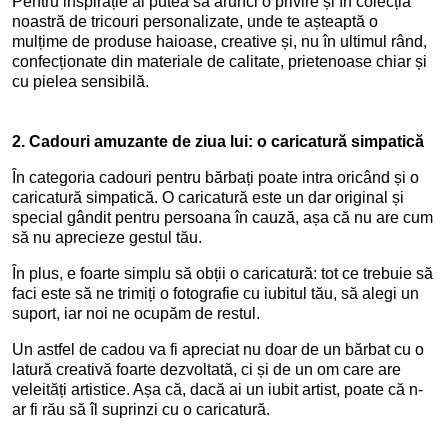
Pentru inspirație ai putea să arunci o privire și în colecția
noastră de tricouri personalizate, unde te așteaptă o
mulțime de produse haioase, creative și, nu în ultimul rând,
confecționate din materiale de calitate, prietenoase chiar și
cu pielea sensibilă.
2.
Cadouri amuzante de ziua lui: o caricatură simpatică
În categoria cadouri pentru bărbați poate intra oricând și o
caricatură simpatică. O caricatură este un dar original și
special gândit pentru persoana în cauză, așa că nu are cum
să nu aprecieze gestul tău.
În plus, e foarte simplu să obții o caricatură: tot ce trebuie să
faci este să ne trimiți o fotografie cu iubitul tău, să alegi un
suport, iar noi ne ocupăm de restul.
Un astfel de cadou va fi apreciat nu doar de un bărbat cu o
latură creativă foarte dezvoltată, ci și de un om care are
veleități artistice. Așa că, dacă ai un iubit artist, poate că n-
ar fi rău să îl suprinzi cu o caricatură.