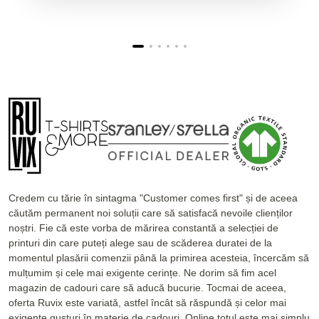
Credem cu tărie în sintagma "Customer comes first" și de aceea
căutăm permanent noi soluții care să satisfacă nevoile clienților
noștri. Fie că este vorba de mărirea constantă a selecției de
printuri din care puteți alege sau de scăderea duratei de la
momentul plasării comenzii până la primirea acesteia, încercăm să
mulțumim și cele mai exigente cerințe. Ne dorim să fim acel
magazin de cadouri care să aducă bucurie. Tocmai de aceea,
oferta Ruvix este variată, astfel încât să răspundă și celor mai
exigente gusturi în materie de cadouri. Online totul este mai simplu