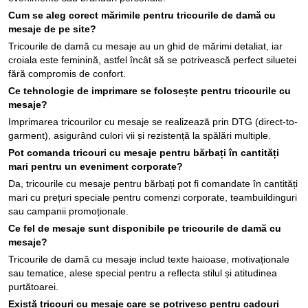
Cum se aleg corect mărimile pentru tricourile de damă cu
mesaje de pe site?
Tricourile de damă cu mesaje au un ghid de mărimi detaliat, iar
croiala este feminină, astfel încât să se potrivească perfect siluetei
fără compromis de confort.
Ce tehnologie de imprimare se folosește pentru tricourile cu
mesaje?
Imprimarea tricourilor cu mesaje se realizează prin DTG (direct-to-
garment), asigurând culori vii și rezistență la spălări multiple.
Pot comanda tricouri cu mesaje pentru bărbați în cantități
mari pentru un eveniment corporate?
Da, tricourile cu mesaje pentru bărbați pot fi comandate în cantități
mari cu prețuri speciale pentru comenzi corporate, teambuildinguri
sau campanii promoționale.
Ce fel de mesaje sunt disponibile pe tricourile de damă cu
mesaje?
Tricourile de damă cu mesaje includ texte haioase, motivaționale
sau tematice, alese special pentru a reflecta stilul și atitudinea
purtătoarei.
Există tricouri cu mesaje care se potrivesc pentru cadouri