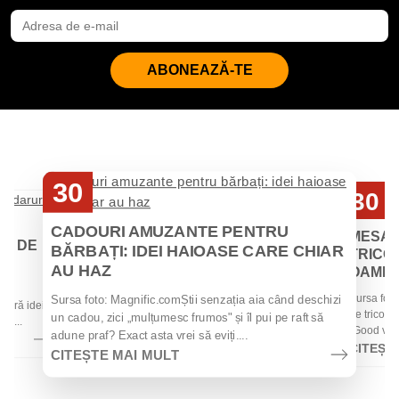
ABONEAZĂ-TE
30
30
Iul
Iul
CADOURI AMUZANTE PENTRU
MESAJ
EI DE
BĂRBAȚI: IDEI HAIOASE CARE CHIAR
TRICOU
AU HAZ
OAMENII
 de
Sursa foto
Sursa foto: Magnific.comȘtii senzația aia când deschizi
 oferă idei
de tricouri
un cadou, zici „mulțumesc frumos" și îl pui pe raft să
la...
„Good vibes
adune praf? Exact asta vrei să eviți....
CITEȘT
CITEȘTE MAI MULT