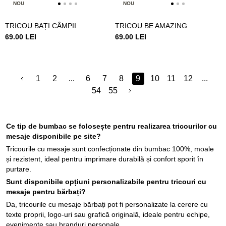
NOU
NOU
TRICOU BAȚI CÂMPII
TRICOU BE AMAZING
69.00 LEI
69.00 LEI
1
2
...
6
7
8
9
10
11
12
...
54
55
Ce tip de bumbac se folosește pentru realizarea tricourilor cu
mesaje disponibile pe site?
Tricourile cu mesaje sunt confecționate din bumbac 100%, moale
și rezistent, ideal pentru imprimare durabilă și confort sporit în
purtare.
Sunt disponibile opțiuni personalizabile pentru tricouri cu
mesaje pentru bărbați?
Da, tricourile cu mesaje bărbați pot fi personalizate la cerere cu
texte proprii, logo-uri sau grafică originală, ideale pentru echipe,
evenimente sau branduri personale.