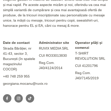
și mai rapid. Pe aceste aspecte mizăm și noi, oferindu-va cea mai
simplă variantă de cumpărare și cea mai avantajoasă ofertă de
produse, de la tricouri inscripționate sau personalizate cu mesaje
unice, la măști cu mesaje, tricouri pentru copii, sweatshirt-uri,
hanorace pentru EL și EA, căni cu mesaj & more.
Date de contact
Administrator site
Operator plăți și
comenzi
Strada Bărăției, nr
RUVIX MEDIA SRL
T-SHIRT
41-43, sector 3,
CUI RO33013830
REVOLUTION SRL
București (în spatele
Reg.Com.
magazinului
CUI 41201796
J40/4124/2014
COCOR)
Reg.Com.
+40 748 259 955
J40/7145/2019
georgiana.mocanu@ruvix.ro