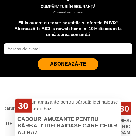
CUMPĂRĂTURI ÎN SIGURANȚĂ
Comenzi securizate
Fii la curent cu toate noutățile și ofertele RUVIX!
Abonează-te AICI la newsletter și ai 10% discount la
următoarea comandă
ABONEAZĂ-TE
30
30
Iul
Iul
CADOURI AMUZANTE PENTRU
MESAJ
EI DE
BĂRBAȚI: IDEI HAIOASE CARE CHIAR
TRICOU
AU HAZ
OAMENII