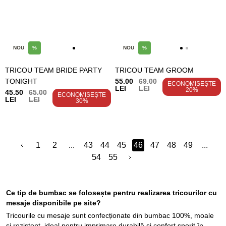
NOU
%
NOU
%
TRICOU TEAM BRIDE PARTY
TRICOU TEAM GROOM
TONIGHT
55.00
69.00
ECONOMISEȘTE
LEI
LEI
20%
45.50
65.00
ECONOMISEȘTE
LEI
LEI
30%
1
2
...
43
44
45
46
47
48
49
...
54
55
Ce tip de bumbac se folosește pentru realizarea tricourilor cu
mesaje disponibile pe site?
Tricourile cu mesaje sunt confecționate din bumbac 100%, moale
și rezistent, ideal pentru imprimare durabilă și confort sporit în