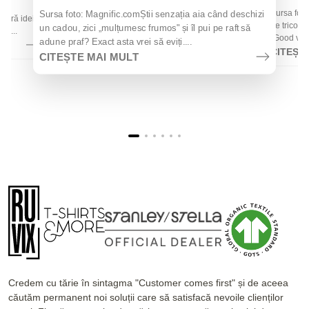
 de
Sursa foto
Sursa foto: Magnific.comȘtii senzația aia când deschizi
 oferă idei
de tricouri
un cadou, zici „mulțumesc frumos" și îl pui pe raft să
la...
„Good vibes
adune praf? Exact asta vrei să eviți....
CITEȘT
CITEȘTE MAI MULT
Credem cu tărie în sintagma "Customer comes first" și de aceea
căutăm permanent noi soluții care să satisfacă nevoile clienților