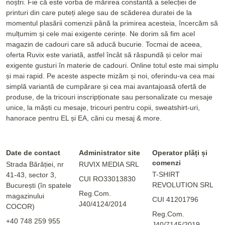
noștri. Fie că este vorba de mărirea constantă a selecției de
printuri din care puteți alege sau de scăderea duratei de la
momentul plasării comenzii până la primirea acesteia, încercăm să
mulțumim și cele mai exigente cerințe. Ne dorim să fim acel
magazin de cadouri care să aducă bucurie. Tocmai de aceea,
oferta Ruvix este variată, astfel încât să răspundă și celor mai
exigente gusturi în materie de cadouri. Online totul este mai simplu
și mai rapid. Pe aceste aspecte mizăm și noi, oferindu-va cea mai
simplă variantă de cumpărare și cea mai avantajoasă ofertă de
produse, de la tricouri inscripționate sau personalizate cu mesaje
unice, la măști cu mesaje, tricouri pentru copii, sweatshirt-uri,
hanorace pentru EL și EA, căni cu mesaj & more.
Date de contact
Administrator site
Operator plăți și
comenzi
Strada Bărăției, nr
RUVIX MEDIA SRL
T-SHIRT
41-43, sector 3,
CUI RO33013830
REVOLUTION SRL
București (în spatele
Reg.Com.
magazinului
CUI 41201796
J40/4124/2014
COCOR)
Reg.Com.
+40 748 259 955
J40/7145/2019