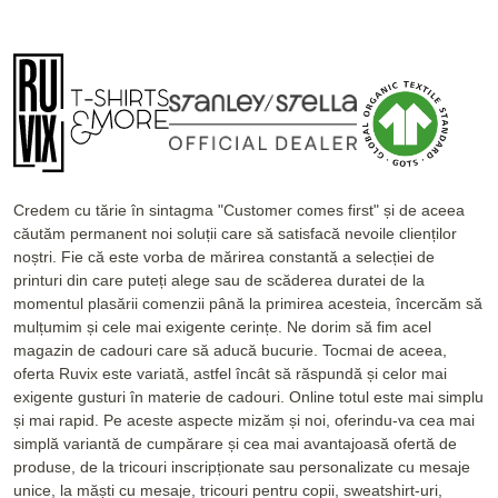
Credem cu tărie în sintagma "Customer comes first" și de aceea
căutăm permanent noi soluții care să satisfacă nevoile clienților
noștri. Fie că este vorba de mărirea constantă a selecției de
printuri din care puteți alege sau de scăderea duratei de la
momentul plasării comenzii până la primirea acesteia, încercăm să
mulțumim și cele mai exigente cerințe. Ne dorim să fim acel
magazin de cadouri care să aducă bucurie. Tocmai de aceea,
oferta Ruvix este variată, astfel încât să răspundă și celor mai
exigente gusturi în materie de cadouri. Online totul este mai simplu
și mai rapid. Pe aceste aspecte mizăm și noi, oferindu-va cea mai
simplă variantă de cumpărare și cea mai avantajoasă ofertă de
produse, de la tricouri inscripționate sau personalizate cu mesaje
unice, la măști cu mesaje, tricouri pentru copii, sweatshirt-uri,