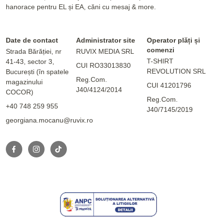
hanorace pentru EL și EA, căni cu mesaj & more.
Date de contact
Administrator site
Operator plăți și
comenzi
Strada Bărăției, nr
RUVIX MEDIA SRL
T-SHIRT
41-43, sector 3,
CUI RO33013830
REVOLUTION SRL
București (în spatele
Reg.Com.
magazinului
CUI 41201796
J40/4124/2014
COCOR)
Reg.Com.
+40 748 259 955
J40/7145/2019
georgiana.mocanu@ruvix.ro