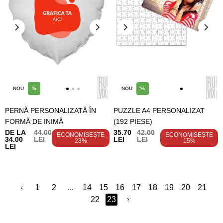
NOU
%
NOU
%
PERNĂ PERSONALIZATĂ ÎN
PUZZLE A4 PERSONALIZAT
FORMĂ DE INIMĂ
(192 PIESE)
DE LA
44.00
35.70
42.00
ECONOMISEȘTE
ECONOMISEȘTE
34.00
LEI
LEI
LEI
23%
15%
LEI
1
2
...
14
15
16
17
18
19
20
21
22
23