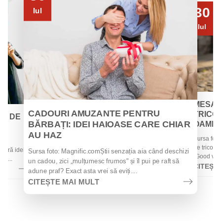
30
Iul
Iul
MESAJ
CADOURI AMUZANTE PENTRU
TRICOU
EI DE
BĂRBAȚI: IDEI HAIOASE CARE CHIAR
OAMENII
AU HAZ
Sursa foto
 de
de tricouri
 oferă idei
Sursa foto: Magnific.comȘtii senzația aia când deschizi
„Good vibes
la...
un cadou, zici „mulțumesc frumos" și îl pui pe raft să
CITEȘT
adune praf? Exact asta vrei să eviți....
CITEȘTE MAI MULT