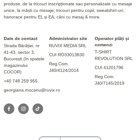
produse, de la tricouri inscripționate sau personalizate cu mesaje
unice, la măști cu mesaje, tricouri pentru copii, sweatshirt-uri,
hanorace pentru EL și EA, căni cu mesaj & more.
Date de contact
Administrator site
Operator plăți și
comenzi
Strada Bărăției, nr
RUVIX MEDIA SRL
T-SHIRT
41-43, sector 3,
CUI RO33013830
REVOLUTION SRL
București (în spatele
Reg.Com.
magazinului
CUI 41201796
J40/4124/2014
COCOR)
Reg.Com.
+40 748 259 955
J40/7145/2019
georgiana.mocanu@ruvix.ro