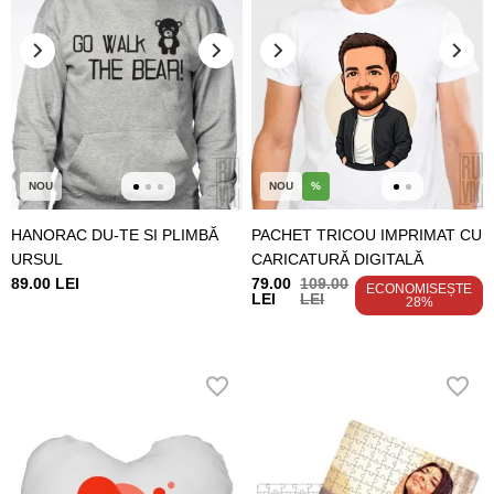
NOU
NOU
%
HANORAC DU-TE SI PLIMBĂ
PACHET TRICOU IMPRIMAT CU
URSUL
CARICATURĂ DIGITALĂ
89.00 LEI
79.00
109.00
ECONOMISEȘTE
LEI
LEI
28%